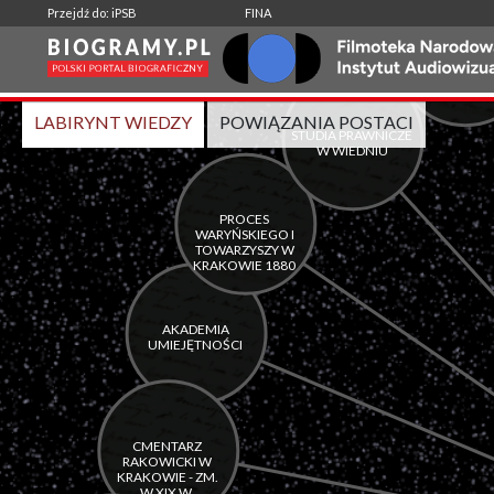
-
|
Przejdź do: iPSB
FINA
Wspólne aktywności:
LABIRYNT WIEDZY
POWIĄZANIA POSTACI