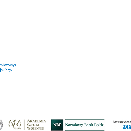
owiatowy)
jskiego