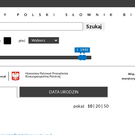
Wybierz
h
płeć
1906
1943
Honorowy Patronat Prezydenta
Wspa
onat
Rzeczypospolitej Polskiej
merytory
DATA URODZIN
pokaż
10
|
20
|
50