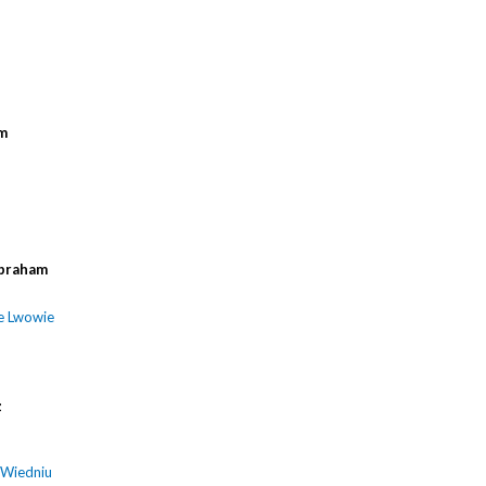
m
braham
e Lwowie
z
 Wiedniu