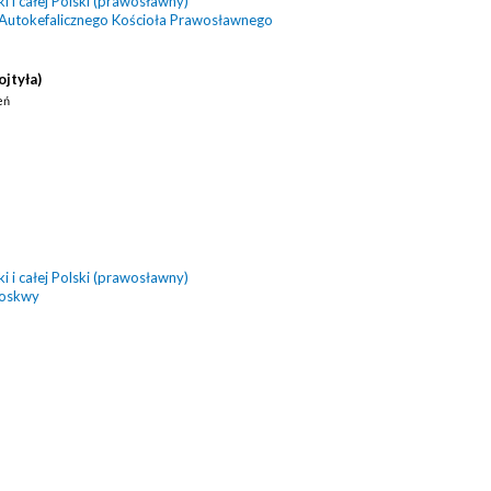
 i całej Polski (prawosławny)
 Autokefalicznego Kościoła Prawosławnego
ojtyła)
eń
 i całej Polski (prawosławny)
Moskwy