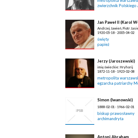
metropolita warszawski
zwierzchnik Polskiego
Jan Paweł II (Karol W
Andrzej Jawień, Piotr Jasi
1920-05-18 - 2005-04-02
święty
papież
Jerzy (Jaroszewski)
imię świeckie: Hryhorij
1872-11-18 - 1923-02-08
metropolita warszawski
egzarcha patriarchy 
Simon (Iwanowski)
1888-02-01 - 1966-02-01
biskup prawosławny
archimandryta
Antoni Abraham