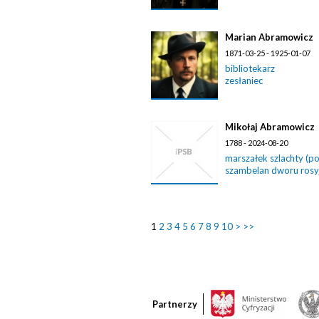
Marian Abramowicz
1871-03-25 - 1925-01-07
bibliotekarz
zesłaniec
Mikołaj Abramowicz
1788 - 2024-08-20
marszałek szlachty (p
szambelan dworu rosy
1
2
3
4
5
6
7
8
9
10
>
>>
Partnerzy