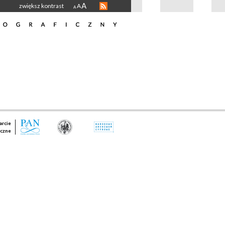
A
zwiększ kontrast
A
A
rcie
czne