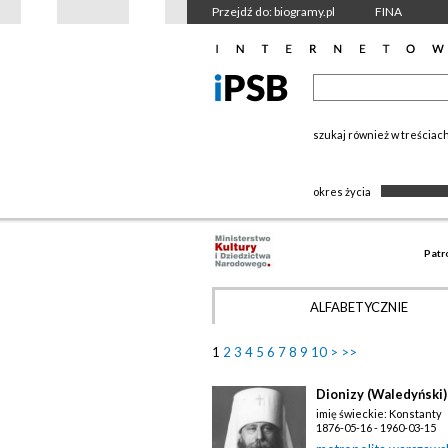
Przejdź do: biogramy.pl
FINA
szukaj również w treściac
okres życia
Patr
ALFABETYCZNIE
1
2
3
4
5
6
7
8
9
10
>
>>
Dionizy (Waledyński)
imię świeckie: Konstanty
1876-05-16 - 1960-03-15