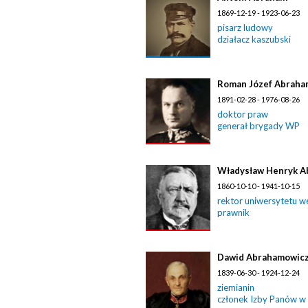
1869-12-19 - 1923-06-23
pisarz ludowy
działacz kaszubski
Roman Józef Abraha
1891-02-28 - 1976-08-26
doktor praw
generał brygady WP
Władysław Henryk A
1860-10-10 - 1941-10-15
rektor uniwersytetu w
prawnik
Dawid Abrahamowic
1839-06-30 - 1924-12-24
ziemianin
członek Izby Panów w