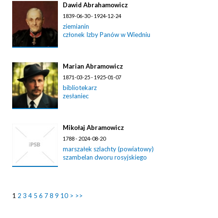
Dawid Abrahamowicz
1839-06-30 - 1924-12-24
ziemianin
członek Izby Panów w Wiedniu
Marian Abramowicz
1871-03-25 - 1925-01-07
bibliotekarz
zesłaniec
Mikołaj Abramowicz
1788 - 2024-08-20
marszałek szlachty (powiatowy)
szambelan dworu rosyjskiego
1
2
3
4
5
6
7
8
9
10
>
>>