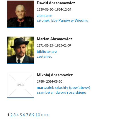
Dawid Abrahamowicz
1839-06-30 - 1924-12-24
ziemianin
członek Izby Panów w Wiedniu
Marian Abramowicz
1871-03-25 - 1925-01-07
bibliotekarz
zesłaniec
Mikołaj Abramowicz
1788 - 2024-08-20
marszałek szlachty (powiatowy)
szambelan dworu rosyjskiego
1
2
3
4
5
6
7
8
9
10
>
>>