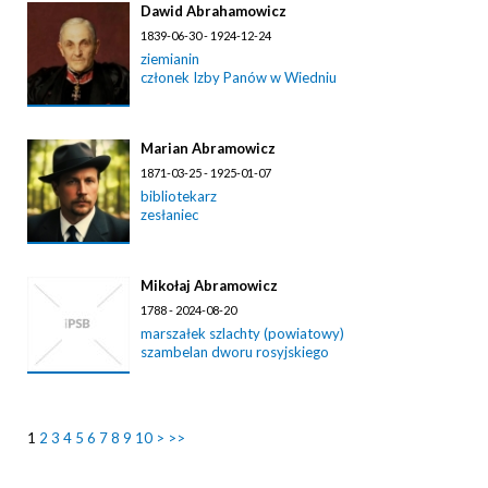
Dawid Abrahamowicz
1839-06-30 - 1924-12-24
ziemianin
członek Izby Panów w Wiedniu
Marian Abramowicz
1871-03-25 - 1925-01-07
bibliotekarz
zesłaniec
Mikołaj Abramowicz
1788 - 2024-08-20
marszałek szlachty (powiatowy)
szambelan dworu rosyjskiego
1
2
3
4
5
6
7
8
9
10
>
>>