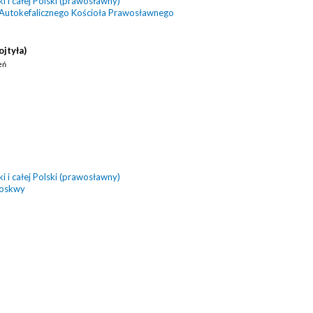
 i całej Polski (prawosławny)
 Autokefalicznego Kościoła Prawosławnego
ojtyła)
eń
 i całej Polski (prawosławny)
Moskwy