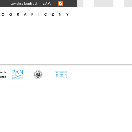
A
zwiększ kontrast
A
A
rcie
czne