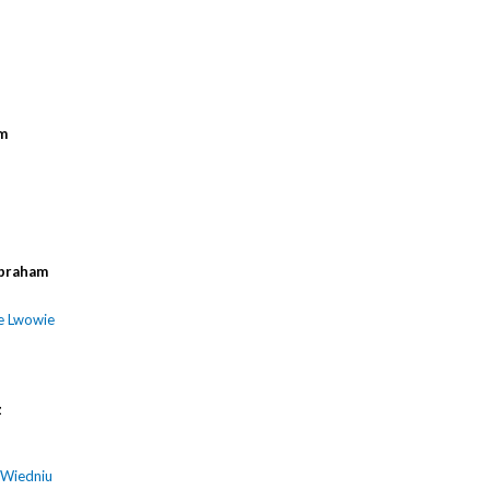
m
braham
e Lwowie
z
 Wiedniu