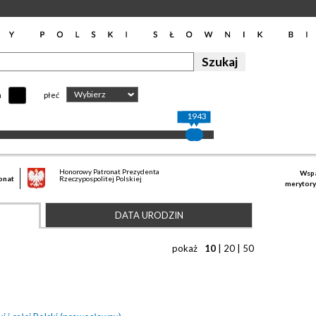
Wybierz
h
płeć
1920
1943
Honorowy Patronat Prezydenta
Wspa
onat
Rzeczypospolitej Polskiej
merytory
DATA URODZIN
pokaż
10
|
20
|
50