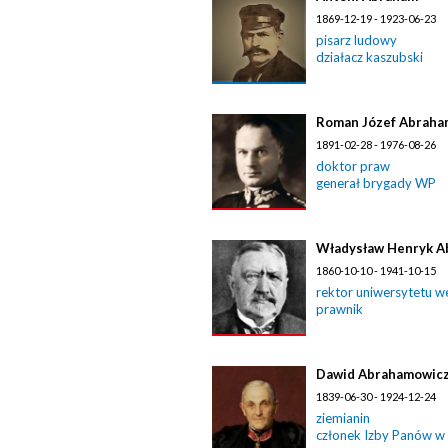
1869-12-19 - 1923-06-23
pisarz ludowy
działacz kaszubski
Roman Józef Abraha
1891-02-28 - 1976-08-26
doktor praw
generał brygady WP
Władysław Henryk A
1860-10-10 - 1941-10-15
rektor uniwersytetu w
prawnik
Dawid Abrahamowic
1839-06-30 - 1924-12-24
ziemianin
członek Izby Panów w