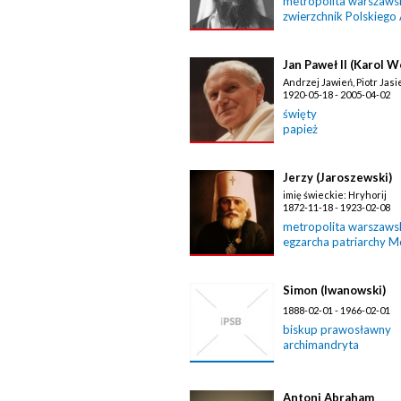
metropolita warszawski
zwierzchnik Polskiego
Jan Paweł II (Karol W
Andrzej Jawień, Piotr Jasi
1920-05-18 - 2005-04-02
święty
papież
Jerzy (Jaroszewski)
imię świeckie: Hryhorij
1872-11-18 - 1923-02-08
metropolita warszawski
egzarcha patriarchy 
Simon (Iwanowski)
1888-02-01 - 1966-02-01
biskup prawosławny
archimandryta
Antoni Abraham