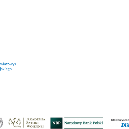
owiatowy)
jskiego