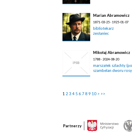
Marian Abramowicz
1871-03-25 - 1925-01-07
bibliotekarz
zesłaniec
Mikołaj Abramowicz
1788 - 2024-08-20
marszałek szlachty (p
szambelan dworu rosy
1
2
3
4
5
6
7
8
9
10
>
>>
Partnerzy