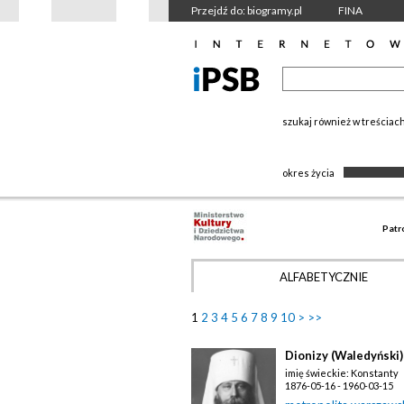
Przejdź do: biogramy.pl
FINA
szukaj również w treściac
okres życia
Patr
ALFABETYCZNIE
1
2
3
4
5
6
7
8
9
10
>
>>
Dionizy (Waledyński)
imię świeckie: Konstanty
1876-05-16 - 1960-03-15