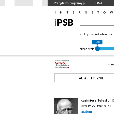
Przejdź do: biogramy.pl
FINA
szukaj również w treściac
850
okres życia
Patr
ALFABETYCZNIE
Kazimierz Telesfor 
1863-12-25 - 1940-01-11
anatom