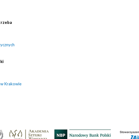
trzeba
rycznych
ki
 w Krakowie