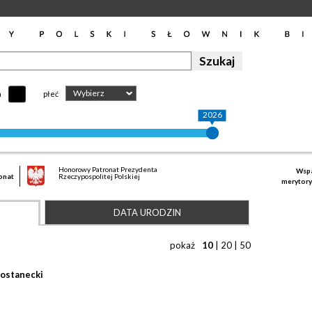
Wybierz
h
płeć
2026
Honorowy Patronat Prezydenta
Wspa
onat
Rzeczypospolitej Polskiej
merytory
DATA URODZIN
pokaż
10
|
20
|
50
Kostanecki