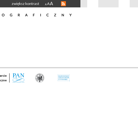
A
zwiększ kontrast
A
A
rcie
czne