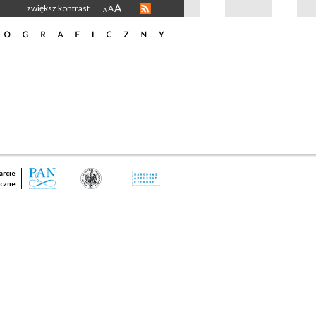
A
zwiększ kontrast
A
A
rcie
czne