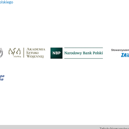
olskiego
Teksty biogramów p