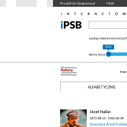
Przejdź do: biogramy.pl
FINA
szukaj również w treściac
850
okres życia
Patr
ALFABETYCZNIE
Józef Haller
1873-08-13 - 1960-06-04
dowódca Armii Polskiej