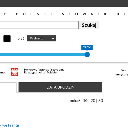
Wybierz
h
płeć
2026
Honorowy Patronat Prezydenta
Wspa
onat
Rzeczypospolitej Polskiej
merytory
DATA URODZIN
pokaż
10
|
20
|
50
 we Francji