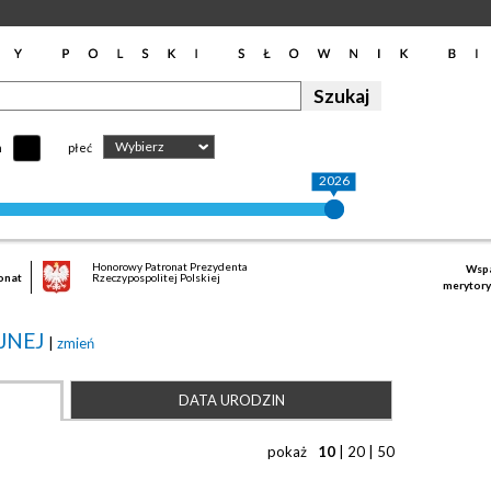
Wybierz
h
płeć
2026
Honorowy Patronat Prezydenta
Wspa
onat
Rzeczypospolitej Polskiej
merytory
JNEJ
|
zmień
DATA URODZIN
pokaż
10
|
20
|
50