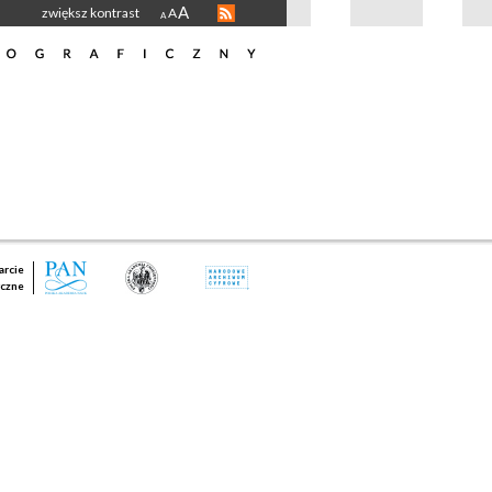
A
zwiększ kontrast
A
A
rcie
czne