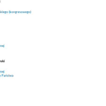
i
skiego (kongresowego)
nej
ski
nej
dy Państwa