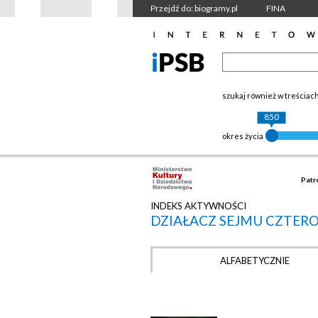
Przejdź do: biogramy.pl
FINA
szukaj również w treściac
850
okres życia
Patr
INDEKS AKTYWNOŚCI
DZIAŁACZ SEJMU CZTER
ALFABETYCZNIE