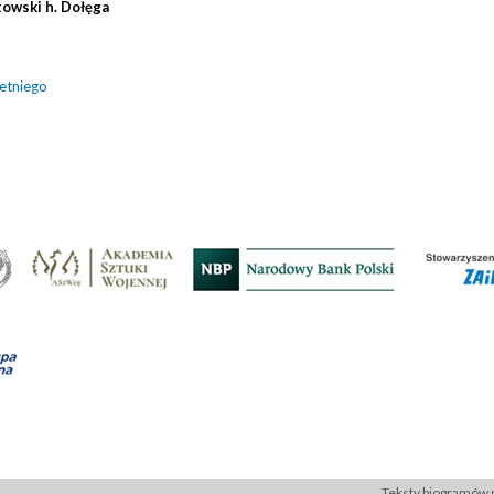
owski h. Dołęga
letniego
Teksty biogramów p