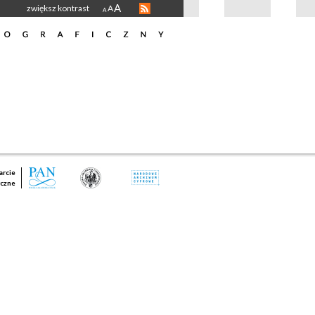
A
zwiększ kontrast
A
A
rcie
czne