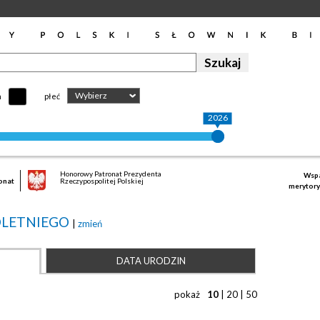
Wybierz
h
płeć
2026
Honorowy Patronat Prezydenta
Wspa
onat
Rzeczypospolitej Polskiej
merytory
OLETNIEGO
|
zmień
DATA URODZIN
pokaż
10
|
20
|
50