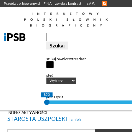
A
Przejdź do: biogramy.pl
FINA
zwiększ kontrast
A
A
szukaj również w treściach
płeć
Wybierz
850
okres życia
INDEKS AKTYWNOŚCI
STAROSTA USZPOLSKI
|
zmień