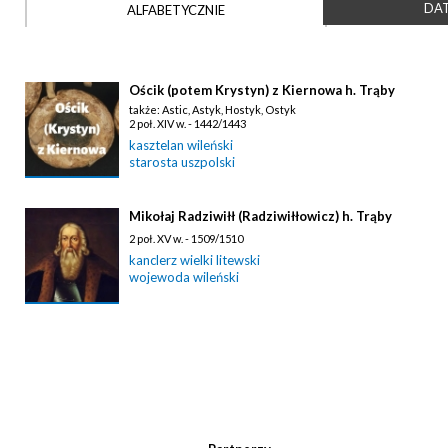
DAT
ALFABETYCZNIE
Ościk (potem Krystyn) z Kiernowa h. Trąby
także: Astic, Astyk, Hostyk, Ostyk
2 poł. XIV w. - 1442/1443
kasztelan wileński
starosta uszpolski
Mikołaj Radziwiłł (Radziwiłłowicz) h. Trąby
2 poł. XV w. - 1509/1510
kanclerz wielki litewski
wojewoda wileński