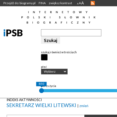
A
Przejdź do: biogramy.pl
FINA
zwiększ kontrast
A
A
szukaj również w treściach
płeć
Wybierz
850
okres życia
INDEKS AKTYWNOŚCI
SEKRETARZ WIELKI LITEWSKI
|
zmień