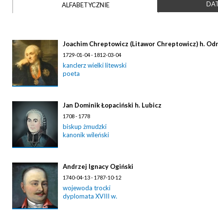
DAT
ALFABETYCZNIE
Joachim Chreptowicz (Litawor Chreptowicz) h. Od
1729-01-04 - 1812-03-04
kanclerz wielki litewski
poeta
Jan Dominik Łopaciński h. Lubicz
1708 - 1778
biskup żmudzki
kanonik wileński
Andrzej Ignacy Ogiński
1740-04-13 - 1787-10-12
wojewoda trocki
dyplomata XVIII w.