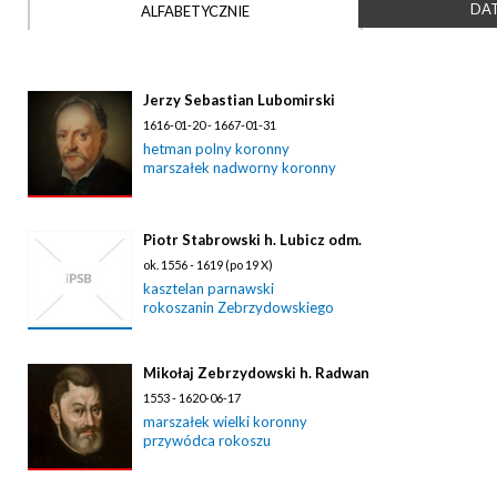
DAT
ALFABETYCZNIE
Jerzy Sebastian Lubomirski
1616-01-20 - 1667-01-31
hetman polny koronny
marszałek nadworny koronny
Piotr Stabrowski h. Lubicz odm.
ok. 1556 - 1619 (po 19 X)
kasztelan parnawski
rokoszanin Zebrzydowskiego
Mikołaj Zebrzydowski h. Radwan
1553 - 1620-06-17
marszałek wielki koronny
przywódca rokoszu