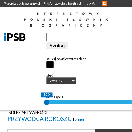
A
Przejdź do: biogramy.pl
FINA
zwiększ kontrast
A
A
szukaj również w treściach
płeć
Wybierz
850
okres życia
INDEKS AKTYWNOŚCI
PRZYWÓDCA ROKOSZU
|
zmień