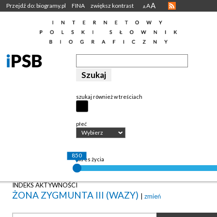
A
Przejdź do: biogramy.pl
FINA
zwiększ kontrast
A
A
szukaj również w treściach
płeć
Wybierz
850
okres życia
INDEKS AKTYWNOŚCI
ŻONA ZYGMUNTA III (WAZY)
|
zmień