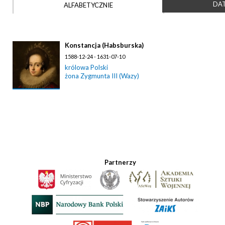
DAT
ALFABETYCZNIE
Konstancja (Habsburska)
1588-12-24 - 1631-07-10
królowa Polski
żona Zygmunta III (Wazy)
Partnerzy