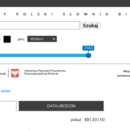
Wybierz
h
płeć
2026
Honorowy Patronat Prezydenta
Wspa
onat
Rzeczypospolitej Polskiej
merytory
|
zmień
DATA URODZIN
pokaż
10
|
20
|
50