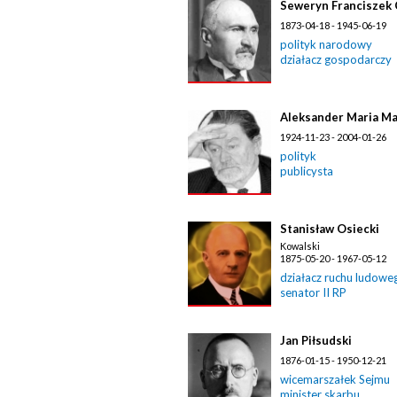
Seweryn Franciszek 
1873-04-18 - 1945-06-19
polityk narodowy
działacz gospodarczy
Aleksander Maria M
1924-11-23 - 2004-01-26
polityk
publicysta
Stanisław Osiecki
Kowalski
1875-05-20 - 1967-05-12
działacz ruchu ludowe
senator II RP
Jan Piłsudski
1876-01-15 - 1950-12-21
wicemarszałek Sejmu
minister skarbu