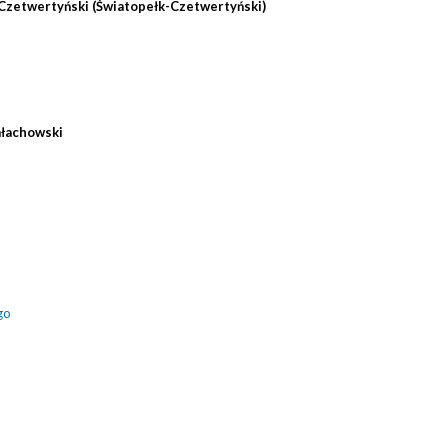
Czetwertyński (Światopełk-Czetwertyński)
ałachowski
go