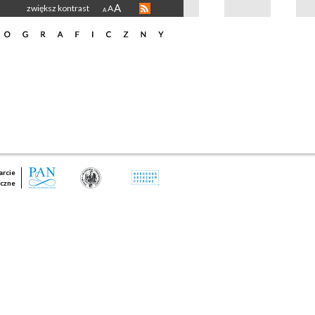
A
zwiększ kontrast
A
A
rcie
czne