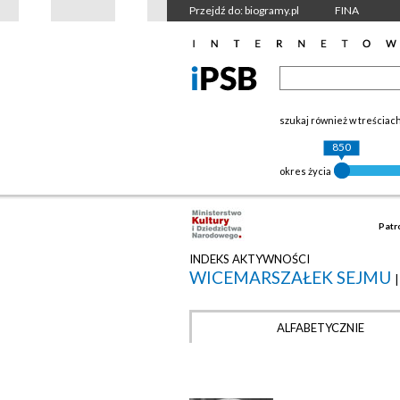
Przejdź do: biogramy.pl
FINA
szukaj również w treściac
850
okres życia
Patr
INDEKS AKTYWNOŚCI
WICEMARSZAŁEK SEJMU
ALFABETYCZNIE