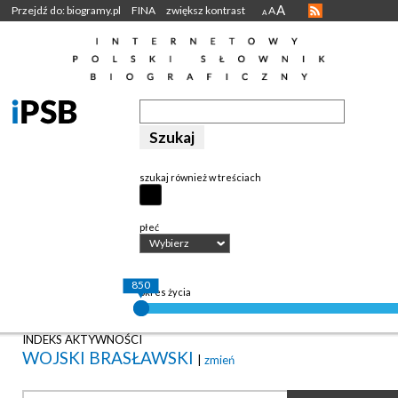
A
Przejdź do: biogramy.pl
FINA
zwiększ kontrast
A
A
szukaj również w treściach
płeć
Wybierz
850
okres życia
INDEKS AKTYWNOŚCI
WOJSKI BRASŁAWSKI
|
zmień