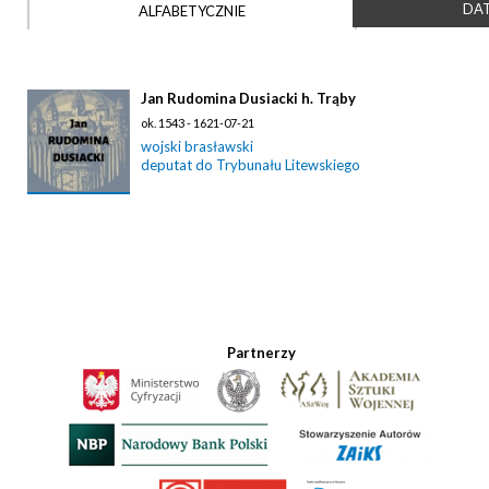
DAT
ALFABETYCZNIE
Jan Rudomina Dusiacki h. Trąby
ok. 1543 - 1621-07-21
wojski brasławski
deputat do Trybunału Litewskiego
Partnerzy