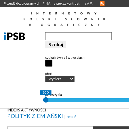
A
Przejdź do: biogramy.pl
FINA
zwiększ kontrast
A
A
szukaj również w treściach
płeć
Wybierz
850
okres życia
INDEKS AKTYWNOŚCI
POLITYK ZIEMIAŃSKI
|
zmień