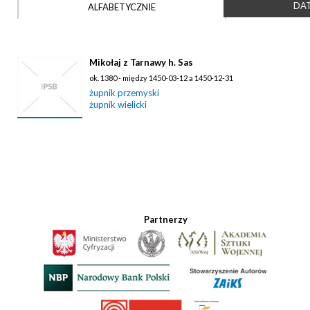
DAT
ALFABETYCZNIE
Mikołaj z Tarnawy h. Sas
ok. 1380 - między 1450-03-12 a 1450-12-31
żupnik przemyski
żupnik wielicki
Partnerzy