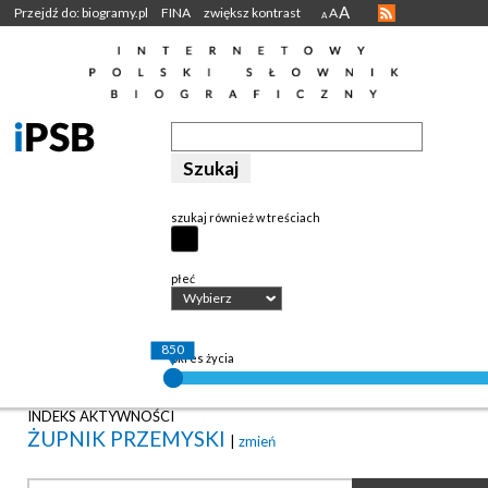
A
Przejdź do: biogramy.pl
FINA
zwiększ kontrast
A
A
szukaj również w treściach
płeć
Wybierz
850
okres życia
INDEKS AKTYWNOŚCI
ŻUPNIK PRZEMYSKI
|
zmień