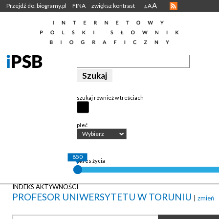
A
Przejdź do: biogramy.pl
FINA
zwiększ kontrast
A
A
szukaj również w treściach
płeć
Wybierz
850
okres życia
INDEKS AKTYWNOŚCI
PROFESOR UNIWERSYTETU W TORUNIU
|
zmień