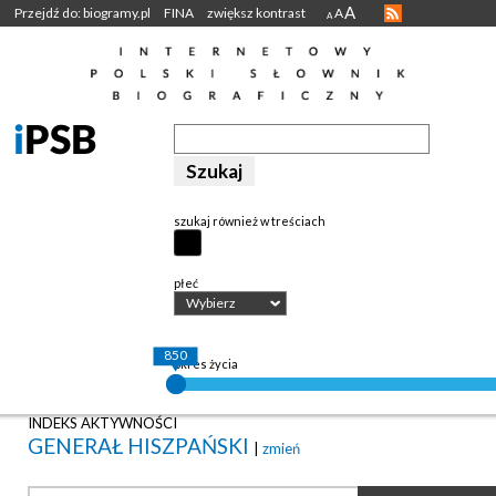
A
Przejdź do: biogramy.pl
FINA
zwiększ kontrast
A
A
szukaj również w treściach
płeć
Wybierz
850
okres życia
INDEKS AKTYWNOŚCI
GENERAŁ HISZPAŃSKI
|
zmień