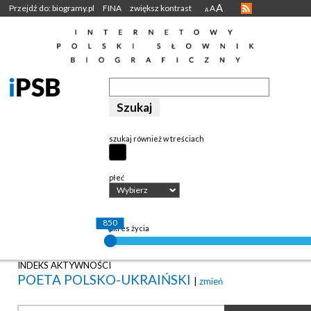
A
Przejdź do: biogramy.pl
FINA
zwiększ kontrast
A
A
szukaj również w treściach
płeć
Wybierz
850
okres życia
INDEKS AKTYWNOŚCI
POETA POLSKO-UKRAIŃSKI
|
zmień