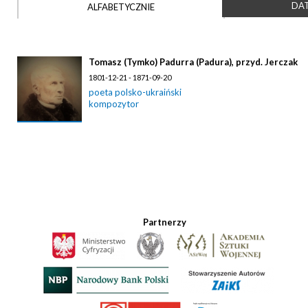
DAT
ALFABETYCZNIE
Tomasz (Tymko) Padurra (Padura), przyd. Jerczak
1801-12-21 - 1871-09-20
poeta polsko-ukraiński
kompozytor
Partnerzy