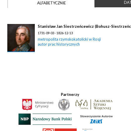
DAT
ALFABETYCZNIE
Stanisław Jan Siestrzeńcewicz (Bohusz-Siestrzeń
1731-09-03 - 1826-12-13
metropolita rzymskokatolicki w Rosji
autor prac historycznych
Partnerzy