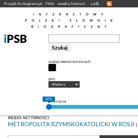
A
Przejdź do: biogramy.pl
FINA
zwiększ kontrast
A
A
szukaj również w treściach
płeć
Wybierz
850
okres życia
INDEKS AKTYWNOŚCI
METROPOLITA RZYMSKOKATOLICKI W ROSJI
|