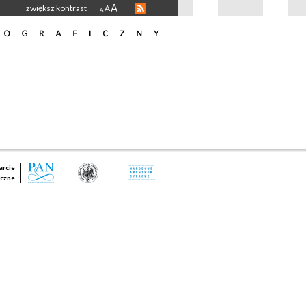
A
zwiększ kontrast
A
A
rcie
czne