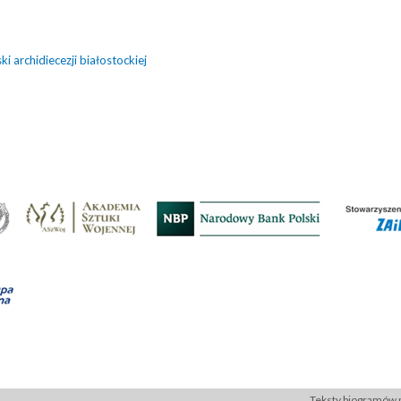
i
i archidiecezji białostockiej
Teksty biogramów p