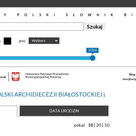
Wybierz
h
płeć
2026
Honorowy Patronat Prezydenta
Wspa
onat
Rzeczypospolitej Polskiej
merytory
SKI ARCHIDIECEZJI BIAŁOSTOCKIEJ
|
DATA URODZIN
pokaż
10
|
20
|
50