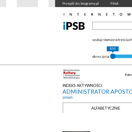
Przejdź do: biogramy.pl
FINA
szukaj również w treściac
850
okres życia
Patr
INDEKS AKTYWNOŚCI
ADMINISTRATOR APOSTOL
zmień
ALFABETYCZNIE