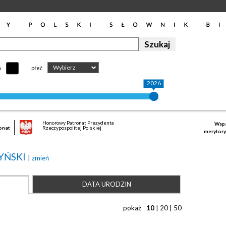
Wybierz
h
płeć
2026
Honorowy Patronat Prezydenta
Wspa
onat
Rzeczypospolitej Polskiej
merytory
YŃSKI
|
zmień
DATA URODZIN
pokaż
10
|
20
|
50