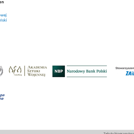
en
owej
ński
Teksty biogramów p