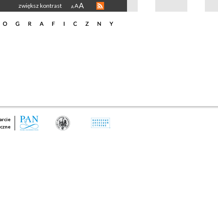
A
zwiększ kontrast
A
A
rcie
czne