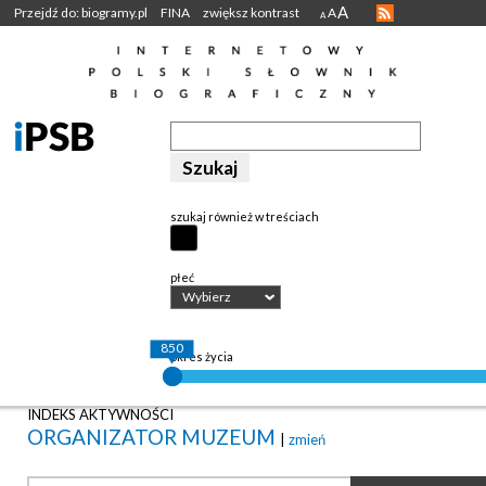
A
Przejdź do: biogramy.pl
FINA
zwiększ kontrast
A
A
szukaj również w treściach
płeć
Wybierz
850
okres życia
INDEKS AKTYWNOŚCI
ORGANIZATOR MUZEUM
|
zmień