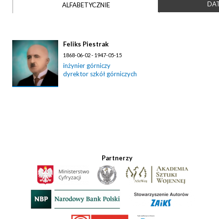
DAT
ALFABETYCZNIE
Feliks Piestrak
1868-06-02 - 1947-05-15
inżynier górniczy
dyrektor szkół górniczych
Partnerzy