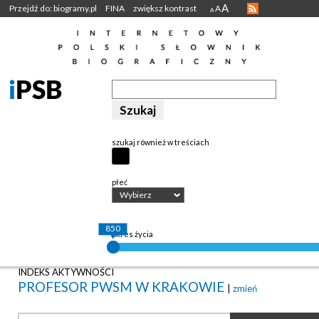
A
Przejdź do: biogramy.pl
FINA
zwiększ kontrast
A
A
szukaj również w treściach
płeć
Wybierz
850
okres życia
INDEKS AKTYWNOŚCI
PROFESOR PWSM W KRAKOWIE
|
zmień