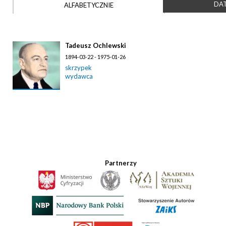
DAT
ALFABETYCZNIE
Tadeusz Ochlewski
1894-03-22 - 1975-01-26
skrzypek
wydawca
Partnerzy