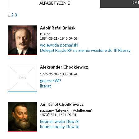
DAT
ALFABETYCZNIE
1
2
3
Adolf Rafał Bniński
Białoń
1884-08-21 - 1942-07-08
wojewoda poznański
Delegat Rządu RP na ziemie wcielone do III Rzeszy
Aleksander Chodkiewicz
1776-06-04 - 1838-01-24
generał WP
literat
Jan Karol Chodkiewicz
nazwany "Litewskim Achillesem"
1570/1571 - 1621-09-24
hetman wielki litewski
hetman polny litewski