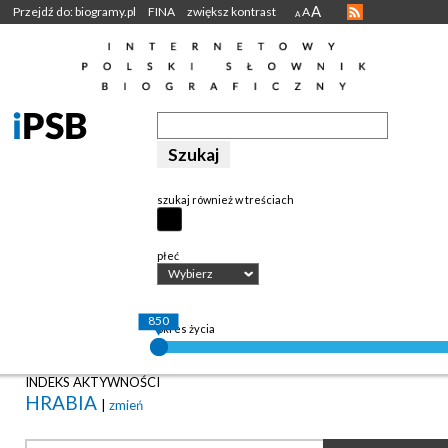
A
Przejdź do: biogramy.pl
FINA
zwiększ kontrast
A
A
szukaj również w treściach
płeć
Wybierz
850
okres życia
INDEKS AKTYWNOŚCI
HRABIA
|
zmień