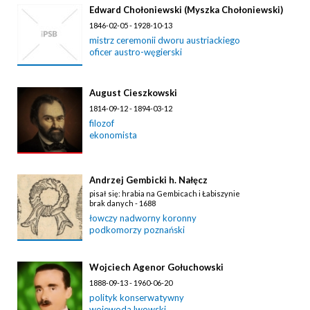
Edward Chołoniewski (Myszka Chołoniewski)
1846-02-05 - 1928-10-13
mistrz ceremonii dworu austriackiego
oficer austro-węgierski
August Cieszkowski
1814-09-12 - 1894-03-12
filozof
ekonomista
Andrzej Gembicki h. Nałęcz
pisał się: hrabia na Gembicach i Łabiszynie
brak danych - 1688
łowczy nadworny koronny
podkomorzy poznański
Wojciech Agenor Gołuchowski
1888-09-13 - 1960-06-20
polityk konserwatywny
wojewoda lwowski