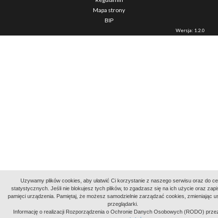
Mapa strony
BIP
Wersja: 1.2.0
Uzywamy plików cookies, aby ułatwić Ci korzystanie z naszego serwisu oraz do c
statystycznych. Jeśli nie blokujesz tych plików, to zgadzasz się na ich użycie oraz zap
pamięci urządzenia. Pamiętaj, że możesz samodzielnie zarządzać cookies, zmieniając u
przeglądarki.
Informację o realizacji Rozporządzenia o Ochronie Danych Osobowych (RODO) prze