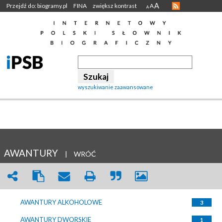
A
Przejdź do: biogramy.pl
FINA
zwiększ kontrast
A
A
wyszukiwanie zaawansowane
AWANTURY
|
WRÓĆ
AWANTURY ALKOHOLOWE
3
AWANTURY DWORSKIE
1