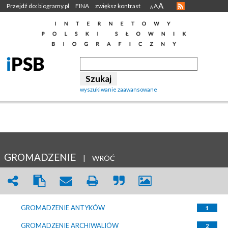
A
Przejdź do: biogramy.pl
FINA
zwiększ kontrast
A
A
wyszukiwanie zaawansowane
GROMADZENIE
|
WRÓĆ
GROMADZENIE ANTYKÓW
1
GROMADZENIE ARCHIWALIÓW
2