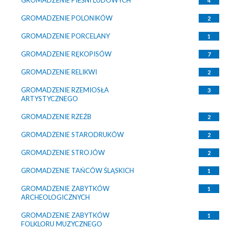
4
GROMADZENIE POLONIKÓW
2
GROMADZENIE PORCELANY
1
GROMADZENIE RĘKOPISÓW
7
GROMADZENIE RELIKWI
2
GROMADZENIE RZEMIOSŁA
3
ARTYSTYCZNEGO
GROMADZENIE RZEŹB
2
GROMADZENIE STARODRUKÓW
2
GROMADZENIE STROJÓW
2
GROMADZENIE TAŃCÓW ŚLĄSKICH
1
GROMADZENIE ZABYTKÓW
1
ARCHEOLOGICZNYCH
GROMADZENIE ZABYTKÓW
1
FOLKLORU MUZYCZNEGO