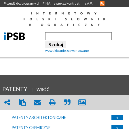
A
Przejdź do: biogramy.pl
FINA
zwiększ kontrast
A
A
wyszukiwanie zaawansowane
PATENTY
|
WRÓĆ
PATENTY ARCHITEKTONICZNE
1
PATENTY CHEMICZNE
9