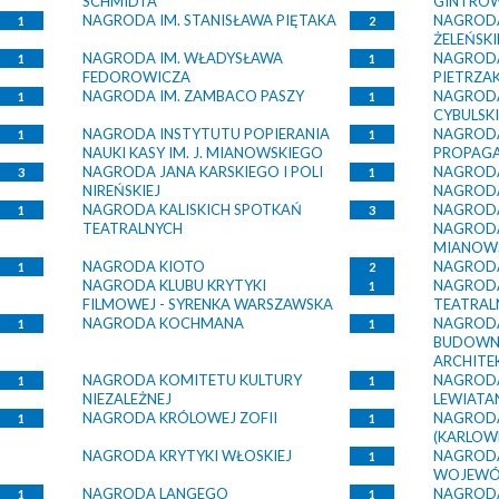
SCHMIDTA
GINTRO
NAGRODA IM. STANISŁAWA PIĘTAKA
NAGRODA
1
2
ŻELEŃSK
NAGRODA IM. WŁADYSŁAWA
NAGRODA
1
1
FEDOROWICZA
PIETRZA
NAGRODA IM. ZAMBACO PASZY
NAGRODA
1
1
CYBULSK
NAGRODA INSTYTUTU POPIERANIA
NAGRODA
1
1
NAUKI KASY IM. J. MIANOWSKIEGO
PROPAGA
NAGRODA JANA KARSKIEGO I POLI
NAGRODA
3
1
NIREŃSKIEJ
NAGRODA
NAGRODA KALISKICH SPOTKAŃ
NAGRODA
1
3
TEATRALNYCH
NAGRODA
MIANOW
NAGRODA KIOTO
NAGRODA
1
2
NAGRODA KLUBU KRYTYKI
NAGRODA
1
FILMOWEJ - SYRENKA WARSZAWSKA
TEATRAL
NAGRODA KOCHMANA
NAGROD
1
1
BUDOWNI
ARCHITE
NAGRODA KOMITETU KULTURY
NAGRODA
1
1
NIEZALEŻNEJ
LEWIATA
NAGRODA KRÓLOWEJ ZOFII
NAGRODA
1
1
(KARLOW
NAGRODA KRYTYKI WŁOSKIEJ
NAGRODA
1
WOJEWÓ
NAGRODA LANGEGO
NAGRODA
1
1