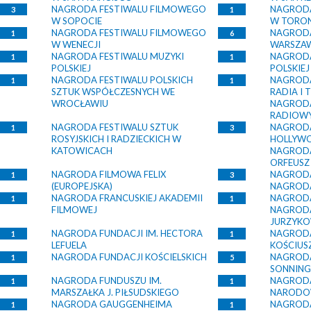
NAGRODA FESTIWALU FILMOWEGO
NAGRODA
3
1
W SOPOCIE
W TORO
NAGRODA FESTIWALU FILMOWEGO
NAGRODA
1
6
W WENECJI
WARSZA
NAGRODA FESTIWALU MUZYKI
NAGRODA
1
1
POLSKIEJ
POLSKIE
NAGRODA FESTIWALU POLSKICH
NAGRODA
1
1
SZTUK WSPÓŁCZESNYCH WE
RADIA I 
WROCŁAWIU
NAGRODA
RADIOW
NAGRODA FESTIWALU SZTUK
NAGRODA
1
3
ROSYJSKICH I RADZIECKICH W
HOLLYW
KATOWICACH
NAGRODA
ORFEUSZ
NAGRODA FILMOWA FELIX
NAGRODA
1
3
(EUROPEJSKA)
NAGRODA
NAGRODA FRANCUSKIEJ AKADEMII
NAGRODA
1
1
FILMOWEJ
NAGRODA
JURZYKO
NAGRODA FUNDACJI IM. HECTORA
NAGRODA
1
1
LEFUELA
KOŚCIUS
NAGRODA FUNDACJI KOŚCIELSKICH
NAGRODA
1
5
SONNING
NAGRODA FUNDUSZU IM.
NAGRODA
1
1
MARSZAŁKA J. PIŁSUDSKIEGO
NARODO
NAGRODA GAUGGENHEIMA
NAGRODA
1
1