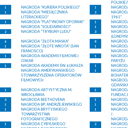
POLSKIEJ
NAGRODA "KURIERA POLSKIEGO"
NAGRODA
1
1
NAGRODA "MIESIĘCZNIKA
NAGRODA
1
2
LITERACKIEGO"
1961"
NAGRODA "PLATYNOWY OPORNIK"
NAGRODA
1
1
NAGRODA "SOLIDARNOŚCI"
NAGRODA
1
NAGRODA "TRYBUNY LUDU"
NAGROD
2
3
(LONDYŃ
NAGRODA "ZŁOTA MASKA"
NAGRODA
6
8
NAGRODA "ZŁOTE WROTA" (SAN
NAGRODA
1
1
FRANCISCO)
NAGRODA
NAGRODA AKADEMII FILMOWEJ
NAGRODA
1
1
OSKAR
PARYŻU
NAGRODA AKADEMII ŚW. ŁUKASZA
NAGRODA
1
1
NAGRODA AMERYKAŃSKIEGO
NAGRODA
1
STOWARZYSZENIA OPERATORÓW
BOHATE
FILMOWYCH
NAGRODA
GDAŃSK
NAGRODA ARTYSTYCZNA M.
NAGRODA
1
1
WROCŁAWIA
FUNDACJ
NAGRODA BEETHOVENA
NAGROD
3
1
NAGRODA BP. ANDRZEJEWSKIEGO
NAGRODA
1
1
NAGRODA BRYTYJSKIEGO
NAGRODA
1
1
TOWARZYSTWA
I
FOTOGRAFICZNEGO
NAGROD
NAGRODA CYBYLSKIEGO
NAGRODA
1
2