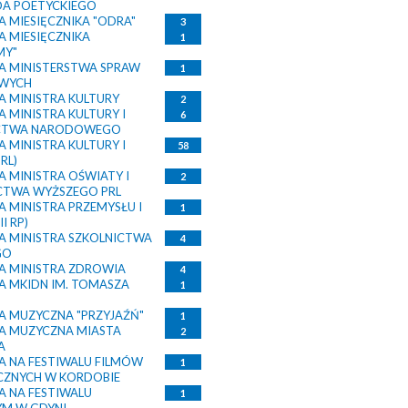
DA POETYCKIEGO
 MIESIĘCZNIKA "ODRA"
3
 MIESIĘCZNIKA
1
MY"
 MINISTERSTWA SPRAW
1
WYCH
 MINISTRA KULTURY
2
 MINISTRA KULTURY I
6
ICTWA NARODOWEGO
 MINISTRA KULTURY I
58
RL)
 MINISTRA OŚWIATY I
2
CTWA WYŻSZEGO PRL
 MINISTRA PRZEMYSŁU I
1
I RP)
 MINISTRA SZKOLNICTWA
4
GO
 MINISTRA ZDROWIA
4
 MKIDN IM. TOMASZA
1
 MUZYCZNA "PRZYJAŹŃ"
1
 MUZYCZNA MIASTA
2
A
 NA FESTIWALU FILMÓW
1
CZNYCH W KORDOBIE
 NA FESTIWALU
1