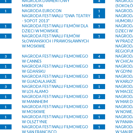
NAGRODA DIAMENTOWY
NAGROD
1
4
MIKROFON
(SOKOŁÓ
NAGRODA EUROCON
NAGRODA
1
1
NAGRODA FESTIWALU "DWA TEATRY
NAGRODA
1
- SOPOT 2013"
HUMORU
NAGRODA FESTIWALU FILMÓW DLA
NAGRODA
1
1
DZIECI W MOWSKIE
DZIECI W
NAGRODA FESTIWALU FILMÓW
NAGRODA
1
1
SŁOWIAŃSKICH I PRAWOSŁAWNYCH
W PRADZ
W MOSKWIE
NAGRODA
REGIOFU
NAGRODA FESTIWALU FILMOWEGO
NAGRODA
3
4
W CANNES
W CHIC
NAGRODA FESTIWALU FILMOWEGO
NAGRODA
1
9
W GDAŃSKU
W GDYNI
NAGRODA FESTIWALU FILMOWEGO
NAGRODA
1
1
W GUADALAJARZE
W KARL
NAGRODA FESTIWALU FILMOWEGO
NAGRODA
3
1
W LOS ALAMO
W MACED
NAGRODA FESTIWALU FILMOWEGO
NAGRODA
1
2
W MANNHEIM
W MAR D
NAGRODA FESTIWALU FILMOWEGO
NAGRODA
1
6
W MOSKWIE
W NOWEJ
NAGRODA FESTIWALU FILMOWEGO
NAGRODA
1
1
W OLSZTYNIE
W PANAM
NAGRODA FESTIWALU FILMOWEGO
NAGRODA
1
1
W SAN FRANCISCO
W SAN R