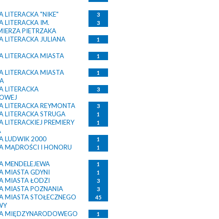
 LITERACKA "NIKE"
3
 LITERACKA IM.
3
IERZA PIETRZAKA
 LITERACKA JULIANA
1
 LITERACKA MIASTA
1
 LITERACKA MIASTA
1
A
 LITERACKA
3
KOWEJ
 LITERACKA REYMONTA
3
 LITERACKA STRUGA
1
 LITERACKIEJ PREMIERY
1
A
 LUDWIK 2000
1
 MĄDROŚCI I HONORU
1
A MENDELEJEWA
1
 MIASTA GDYNI
1
 MIASTA ŁODZI
3
 MIASTA POZNANIA
3
 MIASTA STOŁECZNEGO
45
WY
A MIĘDZYNARODOWEGO
1