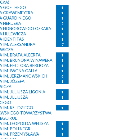
ACKA)
A GOETHEGO
1
A GRAWEMEYERA
1
 GUARDINIEGO
1
A HERDERA
5
A HONOROWEGO OSKARA
1
 HULEWICZA
1
 IDENTITAS
1
 IM. ALEKSANDRA
7
OWICZA
 IM. BRATA ALBERTA
1
 IM. BRUNONA WINAWERA
1
 IM. HECTORA BERLIOZA
1
 IM. IWONA GALLA
1
 IM. JERZMANOWSKICH
6
 IM. JÓZEFA
1
WICZA
IM. JULIUSZA LIGONIA
1
 IM. JULIUSZA
1
KIEGO
IM. KS. IDZIEGO
1
EWSKIEGO TOWARZYSTWA
EGO KUL
 IM. LEOPOLDA WELISZA
1
IM. POLI NEGRI
1
 IM. PRZEMYSŁAWA
1