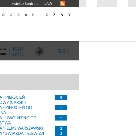
A
zwiększ kontrast
A
A
rcie
czne
 - PIERŚCIEŃ
8
OWY (CARSKI)
 - PIERŚCIEŃ OD
1
ONA
 - UWOLNIENIE OD
1
STWA
 "FELIKS WARSZAWSKI"
2
 "GWIAZDA TELEWIZJI
2