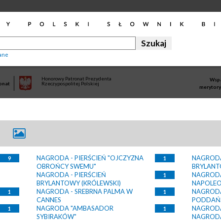
ane
Honorowy Patronat Prezydenta
Wspa
onat
Rzeczypospolitej Polskiej
merytory
NAGRODA - PIERŚCIEŃ "OJCZYZNA
NAGRODA
9
1
OBROŃCY SWEMU"
BRYLANT
NAGRODA - PIERŚCIEŃ
NAGRODA
1
BRYLANTOWY (KRÓLEWSKI)
NAPOLE
NAGRODA - SREBRNA PALMA W
NAGRODA
1
1
CANNES
PODDAŃ
NAGRODA "AMBASADOR
NAGRODA
1
1
SYBIRAKÓW"
NAGRODA