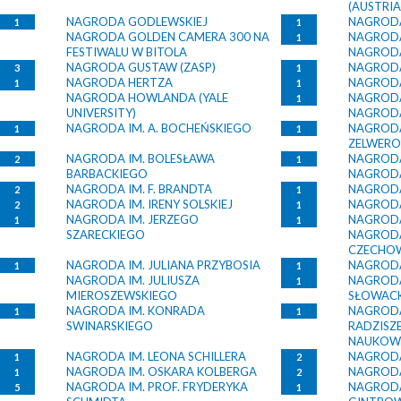
(AUSTRI
NAGRODA GODLEWSKIEJ
NAGROD
1
1
NAGRODA GOLDEN CAMERA 300 NA
NAGROD
1
FESTIWALU W BITOLA
NAGRODA
NAGRODA GUSTAW (ZASP)
NAGROD
3
1
NAGRODA HERTZA
NAGROD
1
1
NAGRODA HOWLANDA (YALE
NAGRODA
1
UNIVERSITY)
NAGRODA
NAGRODA IM. A. BOCHEŃSKIEGO
NAGRODA
1
1
ZELWER
NAGRODA IM. BOLESŁAWA
NAGRODA
2
1
BARBACKIEGO
NAGRODA
NAGRODA IM. F. BRANDTA
NAGRODA
2
1
NAGRODA IM. IRENY SOLSKIEJ
NAGRODA
2
1
NAGRODA IM. JERZEGO
NAGRODA
1
1
SZARECKIEGO
NAGRODA
CZECHO
NAGRODA IM. JULIANA PRZYBOSIA
NAGRODA 
1
1
NAGRODA IM. JULIUSZA
NAGRODA
1
MIEROSZEWSKIEGO
SŁOWAC
NAGRODA IM. KONRADA
NAGRODA 
1
1
SWINARSKIEGO
RADZISZ
NAUKOW
NAGRODA IM. LEONA SCHILLERA
NAGRODA
1
2
NAGRODA IM. OSKARA KOLBERGA
NAGRODA 
1
2
NAGRODA IM. PROF. FRYDERYKA
NAGRODA
5
1