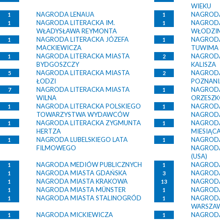
WIEKU
NAGRODA LENAUA
NAGRODA
1
1
NAGRODA LITERACKA IM.
NAGRODA
1
1
WŁADYSŁAWA REYMONTA
WŁODZIM
NAGRODA LITERACKA JÓZEFA
NAGRODA
1
1
MACKIEWICZA
TUWIMA
NAGRODA LITERACKA MIASTA
NAGRODA
1
2
BYDGOSZCZY
KALISZA
NAGRODA LITERACKA MIASTA
NAGRODA
5
2
ŁODZI
POZNANI
NAGRODA LITERACKA MIASTA
NAGRODA
7
1
WILNA
ORZESZ
NAGRODA LITERACKA POLSKIEGO
NAGRODA
1
1
TOWARZYSTWA WYDAWCÓW
NAGRODA
NAGRODA LITERACKA ZYGMUNTA
NAGRODA
1
1
HERTZA
MIESIĄC
NAGRODA LUBELSKIEGO LATA
NAGRODA
1
1
FILMOWEGO
NAGRODA
(USA)
NAGRODA MEDIÓW PUBLICZNYCH
NAGROD
1
1
NAGRODA MIASTA GDAŃSKA
NAGRODA
1
3
NAGRODA MIASTA KRAKOWA
NAGRODA
1
13
NAGRODA MIASTA MÜNSTER
NAGRODA
1
1
NAGRODA MIASTA STALINOGRÓD
NAGRODA
1
1
WARSZA
NAGRODA MICKIEWICZA
NAGROD
1
1