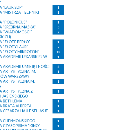
"
 "LAUR SDP"
1
 "MISTRZA TECHNIKI
1
 "POLONICUS"
1
 "SREBRNA MASKA"
5
A "WIADOMOŚCI"
2
SKICH)
 "ZŁOTE BERŁO"
1
 "ZŁOTY LAUR"
2
 "ZŁOTY MIKROFON"
10
 AKADEMII LEKARSKIEJ W
1
 AKADEMII UMIEJĘTNOŚCI
4
 ARTYSTYCZNA IM.
1
RÓW WARSZAWY
 ARTYSTYCZNA M.
1
A
 ARTYSTYCZNA Z
1
I JASIEŃSKIEGO
A BETHLEMA
1
 BRATA ALBERTA
1
 CESARZA HAJLE SELLASJE
1
A CHEŁMOŃSKIEGO
1
 CZASOPISMA "KINO"
1