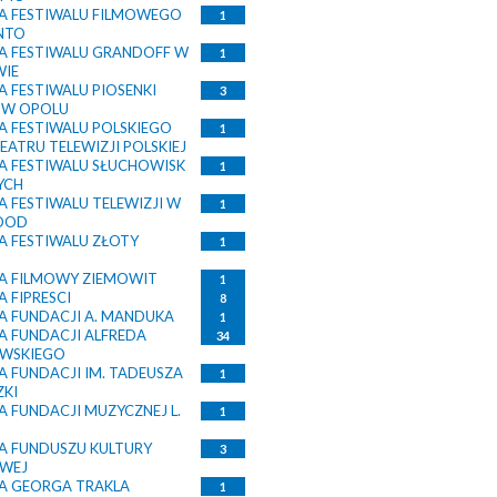
 FESTIWALU FILMOWEGO
1
NTO
 FESTIWALU GRANDOFF W
1
WIE
 FESTIWALU PIOSENKI
3
J W OPOLU
 FESTIWALU POLSKIEGO
1
TEATRU TELEWIZJI POLSKIEJ
 FESTIWALU SŁUCHOWISK
1
YCH
 FESTIWALU TELEWIZJI W
1
OOD
 FESTIWALU ZŁOTY
1
 FILMOWY ZIEMOWIT
1
 FIPRESCI
8
 FUNDACJI A. MANDUKA
1
 FUNDACJI ALFREDA
34
WSKIEGO
 FUNDACJI IM. TADEUSZA
1
ZKI
 FUNDACJI MUZYCZNEJ L.
1
 FUNDUSZU KULTURY
3
WEJ
 GEORGA TRAKLA
1