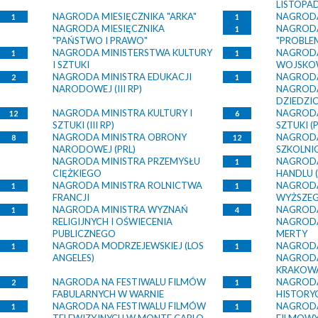
LISTOPA
NAGRODA MIESIĘCZNIKA "ARKA"
NAGRODA
1
1
NAGRODA MIESIĘCZNIKA
NAGRODA
1
"PAŃSTWO I PRAWO"
"PROBLE
NAGRODA MINISTERSTWA KULTURY
NAGRODA
1
1
I SZTUKI
WOJSKO
NAGRODA MINISTRA EDUKACJI
NAGRODA
2
1
NARODOWEJ (III RP)
NAGRODA
DZIEDZ
NAGRODA MINISTRA KULTURY I
NAGRODA
12
6
SZTUKI (III RP)
SZTUKI (P
NAGRODA MINISTRA OBRONY
NAGRODA
8
12
NARODOWEJ (PRL)
SZKOLNI
NAGRODA MINISTRA PRZEMYSŁU
NAGRODA
1
CIĘŻKIEGO
HANDLU (I
NAGRODA MINISTRA ROLNICTWA
NAGRODA
1
1
FRANCJI
WYŻSZE
NAGRODA MINISTRA WYZNAŃ
NAGRODA
1
4
RELIGIJNYCH I OŚWIECENIA
NAGRODA
PUBLICZNEGO
MERTY
NAGRODA MODRZEJEWSKIEJ (LOS
NAGRODA
1
1
ANGELES)
NAGRODA
KRAKOW
NAGRODA NA FESTIWALU FILMÓW
NAGRODA
2
1
FABULARNYCH W WARNIE
HISTORY
NAGRODA NA FESTIWALU FILMÓW
NAGRODA
1
1