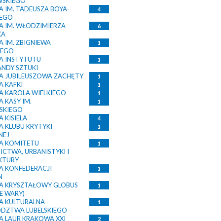
WSKIEGO
 IM. TADEUSZA BOYA-
4
IEGO
 IM. WŁODZIMIERZA
6
KA
 IM. ZBIGNIEWA
1
IEGO
 INSTYTUTU
1
NDY SZTUKI
 JUBILEUSZOWA ZACHĘTY
1
 KAFKI
1
 KAROLA WIELKIEGO
1
 KASY IM.
1
SKIEGO
 KISIELA
4
 KLUBU KRYTYKI
1
NEJ
A KOMITETU
1
CTWA, URBANISTYKI I
KTURY
 KONFEDERACJI
1
N
 KRYSZTAŁOWY GLOBUS
1
E WARY)
 KULTURALNA
1
DZTWA LUBELSKIEGO
 LAUR KRAKOWA XXI
2