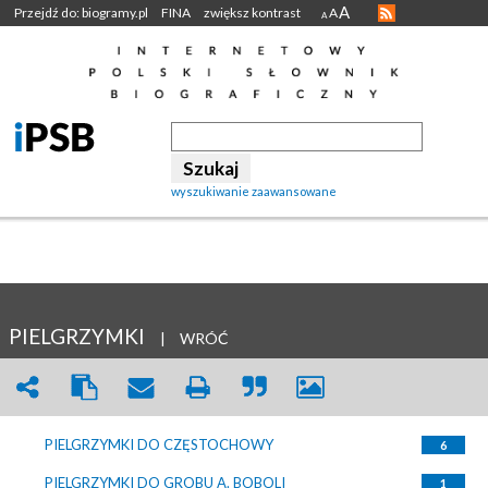
A
Przejdź do: biogramy.pl
FINA
zwiększ kontrast
A
A
wyszukiwanie zaawansowane
PIELGRZYMKI
|
WRÓĆ
PIELGRZYMKI DO CZĘSTOCHOWY
6
PIELGRZYMKI DO GROBU A. BOBOLI
1