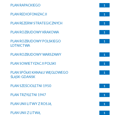
PLAN RAPACKIEGO
1
PLAN REDIOFONIZACJI
1
PLAN REZERW STRATEGICZNYCH
1
PLAN ROZBUDOWY KRAKOWA
1
PLAN ROZBUDOWY POLSKIEGO
1
LOTNICTWA
PLAN ROZBUDOWY WARSZAWY
1
PLAN SOWIETYZACJI POLSKI
1
PLAN SPÓŁKI KANAŁU WĘGLOWEGO
1
ŚLĄSK-GDAŃSK
PLAN SZEŚCIOLETNI 1950
1
PLAN TRZYLETNI 1947
1
PLAN UNII LITWY Z ROSJĄ
1
PLAN UNII Z LITWĄ
1