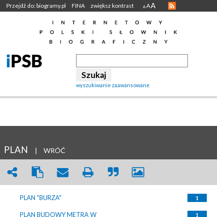
A
Przejdź do: biogramy.pl
FINA
zwiększ kontrast
A
A
wyszukiwanie zaawansowane
PLAN
|
WRÓĆ
PLAN "BURZA"
1
PLAN BUDOWY METRA W
1