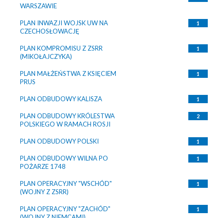
WARSZAWIE
PLAN INWAZJI WOJSK UW NA
1
CZECHOSŁOWACJĘ
PLAN KOMPROMISU Z ZSRR
1
(MIKOŁAJCZYKA)
PLAN MAŁŻEŃSTWA Z KSIĘCIEM
1
PRUS
PLAN ODBUDOWY KALISZA
1
PLAN ODBUDOWY KRÓLESTWA
2
POLSKIEGO W RAMACH ROSJI
PLAN ODBUDOWY POLSKI
1
PLAN ODBUDOWY WILNA PO
1
POŻARZE 1748
PLAN OPERACYJNY "WSCHÓD"
1
(WOJNY Z ZSRR)
PLAN OPERACYJNY "ZACHÓD"
1
(WOJNY Z NIEMCAMI)