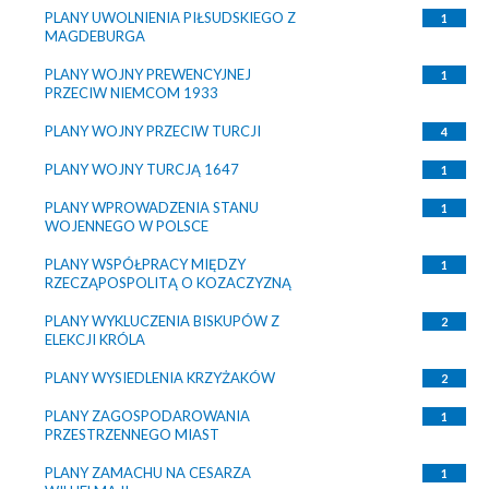
PLANY UWOLNIENIA PIŁSUDSKIEGO Z
1
MAGDEBURGA
PLANY WOJNY PREWENCYJNEJ
1
PRZECIW NIEMCOM 1933
PLANY WOJNY PRZECIW TURCJI
4
PLANY WOJNY TURCJĄ 1647
1
PLANY WPROWADZENIA STANU
1
WOJENNEGO W POLSCE
PLANY WSPÓŁPRACY MIĘDZY
1
RZECZĄPOSPOLITĄ O KOZACZYZNĄ
PLANY WYKLUCZENIA BISKUPÓW Z
2
ELEKCJI KRÓLA
PLANY WYSIEDLENIA KRZYŻAKÓW
2
PLANY ZAGOSPODAROWANIA
1
PRZESTRZENNEGO MIAST
PLANY ZAMACHU NA CESARZA
1