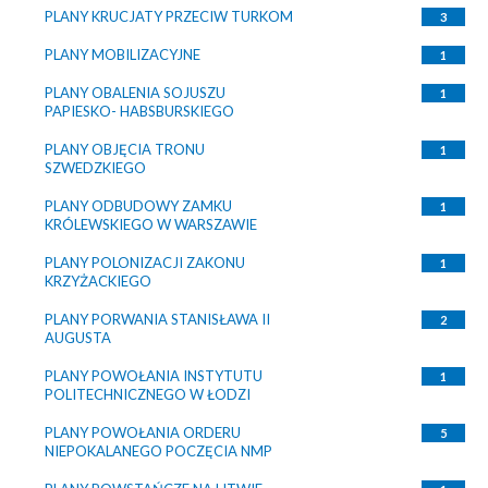
PLANY KRUCJATY PRZECIW TURKOM
3
PLANY MOBILIZACYJNE
1
PLANY OBALENIA SOJUSZU
1
PAPIESKO- HABSBURSKIEGO
PLANY OBJĘCIA TRONU
1
SZWEDZKIEGO
PLANY ODBUDOWY ZAMKU
1
KRÓLEWSKIEGO W WARSZAWIE
PLANY POLONIZACJI ZAKONU
1
KRZYŻACKIEGO
PLANY PORWANIA STANISŁAWA II
2
AUGUSTA
PLANY POWOŁANIA INSTYTUTU
1
POLITECHNICZNEGO W ŁODZI
PLANY POWOŁANIA ORDERU
5
NIEPOKALANEGO POCZĘCIA NMP