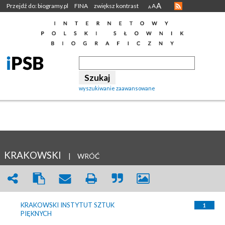
A
Przejdź do: biogramy.pl
FINA
zwiększ kontrast
A
A
wyszukiwanie zaawansowane
KRAKOWSKI
|
WRÓĆ
KRAKOWSKI INSTYTUT SZTUK
1
PIĘKNYCH