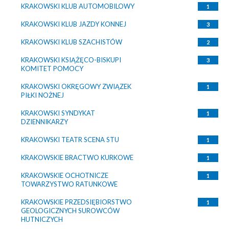
KRAKOWSKI KLUB AUTOMOBILOWY
1
KRAKOWSKI KLUB JAZDY KONNEJ
3
KRAKOWSKI KLUB SZACHISTÓW
2
KRAKOWSKI KSIĄŻĘCO-BISKUPI
3
KOMITET POMOCY
KRAKOWSKI OKRĘGOWY ZWIĄZEK
1
PIŁKI NOŻNEJ
KRAKOWSKI SYNDYKAT
1
DZIENNIKARZY
KRAKOWSKI TEATR SCENA STU
1
KRAKOWSKIE BRACTWO KURKOWE
1
KRAKOWSKIE OCHOTNICZE
1
TOWARZYSTWO RATUNKOWE
KRAKOWSKIE PRZEDSIĘBIORSTWO
1
GEOLOGICZNYCH SUROWCÓW
HUTNICZYCH