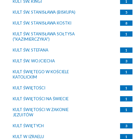
KULT ŚW. KINGI
1
KULT ŚW. STANISŁAWA (BISKUPA)
5
KULT ŚW. STANISŁAWA KOSTKI
8
KULT ŚW. STANISŁAWA SOŁTYSA
1
("KAZIMIERCZYKA")
KULT ŚW. STEFANA
1
KULT ŚW. WOJCIECHA
3
KULT ŚWIĘTEGO W KOŚCIELE
1
KATOLICKIM
KULT ŚWIĘTOŚCI
1
KULT ŚWIĘTOŚCI NA ŚWIECIE
1
KULT ŚWIĘTOŚCI W ZAKONIE
1
JEZUITÓW
KULT ŚWIĘTYCH
3
KULT W IZRAELU
1