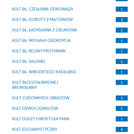
KULT BŁ. CZESŁAWA ODROWĄŻA
1
KULT BŁ. DOROTY Z MĄTOWÓW
2
KULT BŁ. ŁADYSŁAWA Z GIELNIOWA
1
KULT BŁ. MICHAŁA GIEDROYCIA
1
KULT BŁ. REGINY PROTMANN
1
KULT BŁ. SALOMEI
1
KULT BŁ. WINCENTEGO KADŁUBKA
1
KULT BŁOGOSŁAWIONEJ
1
BRONISŁAWY
KULT CUDOWNYCH OBRAZÓW
2
KULT DEWOCJONALIÓW
1
KULT DUSZY CHRYSTUSA PANA
1
KULT EUCHARYSTYCZNY
4