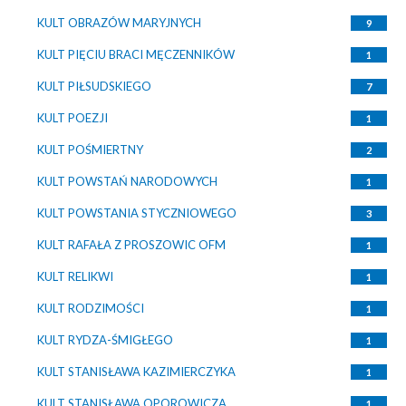
KULT OBRAZÓW MARYJNYCH
9
KULT PIĘCIU BRACI MĘCZENNIKÓW
1
KULT PIŁSUDSKIEGO
7
KULT POEZJI
1
KULT POŚMIERTNY
2
KULT POWSTAŃ NARODOWYCH
1
KULT POWSTANIA STYCZNIOWEGO
3
KULT RAFAŁA Z PROSZOWIC OFM
1
KULT RELIKWI
1
KULT RODZIMOŚCI
1
KULT RYDZA-ŚMIGŁEGO
1
KULT STANISŁAWA KAZIMIERCZYKA
1
KULT STANISŁAWA OPOROWICZA
1