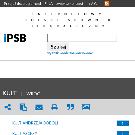
A
Przejdź do: biogramy.pl
FINA
zwiększ kontrast
A
A
wyszukiwanie zaawansowane
KULT
|
WRÓĆ
KULT ANDRZEJA BOBOLI
1
KULT ASCEZY
1