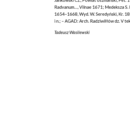
Jankowski Cz., Powiat oszmański, Pet. 18
Radvanum…, Vilnae 1671; Medeksza S. F
1654–1668, Wyd. W. Seredyński, Kr. 1875 s
i n.; – AGAD: Arch. Radziwiłłów dz. V t
Tadeusz Wasilewski