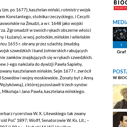
(zm. po 1677), kasztelan miński, rotmistrz wojsk
nem Konstantego, stolnika rzeczyckiego, i Cecylii
MEDI
jaswońskie na Żmudzi, a w r. 1648 jako wojski
erza. Zgromadził w swoich rękach obszerne włości
 i Łużany), w woj. połockim, mińskim i wileńskim
ońcu 1655 r. obrany przez szlachtę żmudzką
1
jsk szwedzkich i band żołnierskich rabujących
Graf
anie zamków znajdujących się w rękach szwedzkich.
ew J-ego należała do dywizji Pawła Sapiehy,
POST
ianowany kasztelanem mińskim. Sejm 1677 r. zwrócił
W BIO
 Szwedów i wojny moskiewskie. Żonaty był z Anną
Wężykówną), z której pozostawił trzech synów:
 Mikołaja i Jana Pawła, kasztelana mińskiego.
 Herbarz rycerstwa W. X. Litewskiego tak zwany
ld Pol.” 1897; Wolff, Senatorowie W. Ks. Lit.; –