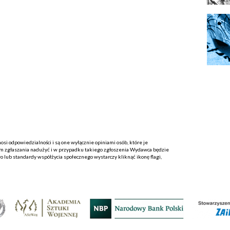
i odpowiedzialności i są one wyłącznie opiniami osób, które je
 zgłaszania nadużyć i w przypadku takiego zgłoszenia Wydawca będzie
o lub standardy współżycia społecznego wystarczy kliknąć ikonę flagi,