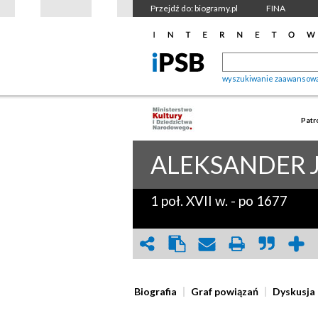
Przejdź do: biogramy.pl
FINA
wyszukiwanie zaawansow
Patr
ALEKSANDER
1 poł. XVII w.
-
po 1677
Biografia
Graf powiązań
Dyskusja