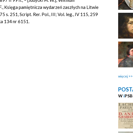
97 II 99 n.; – [Judycki M. W.], Vexillum
., Księga pamiętnicza wydarzeń zaszłych na Litwie
. 251, Script. Rer. Pol., III; Vol. leg., IV 115, 259
eka 134 nr 6151.
więcej
POST
W
i
PSB