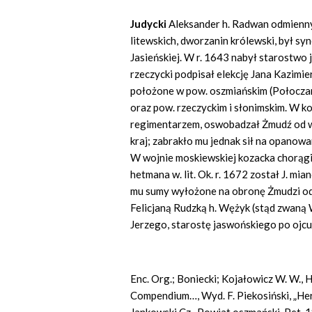
Judycki
Aleksander h. Radwan odmienny 
litewskich, dworzanin królewski, był sy
Jasieńskiej. W r. 1643 nabył starostwo 
rzeczycki podpisał elekcję Jana Kazimi
położone w pow. oszmiańskim (Połoczany
oraz pow. rzeczyckim i słonimskim. W k
regimentarzem, oswobadzał Żmudź od wo
kraj; zabrakło mu jednak sił na opanow
W wojnie moskiewskiej kozacka chorągi
hetmana w. lit. Ok. r. 1672 został J. m
mu sumy wyłożone na obronę Żmudzi od
Felicjaną Rudzką h. Wężyk (stąd zwaną 
Jerzego, starostę jaswońskiego po ojcu,
Enc. Org.; Boniecki; Kojałowicz W. W.,
Compendium…, Wyd. F. Piekosiński, „Hero