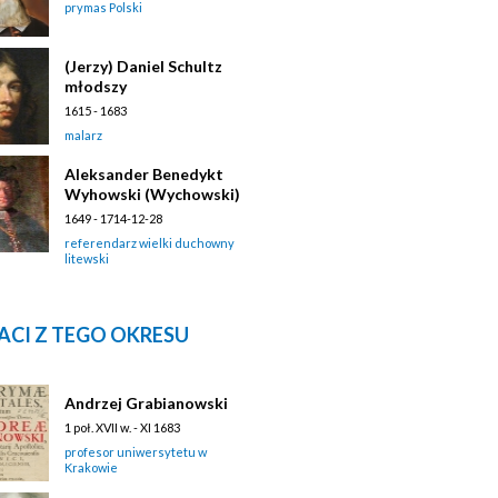
prymas Polski
(Jerzy) Daniel Schultz
młodszy
1615 - 1683
malarz
Aleksander Benedykt
Wyhowski (Wychowski)
1649 - 1714-12-28
referendarz wielki duchowny
litewski
ACI Z TEGO OKRESU
Andrzej Grabianowski
1 poł. XVII w. - XI 1683
profesor uniwersytetu w
Krakowie