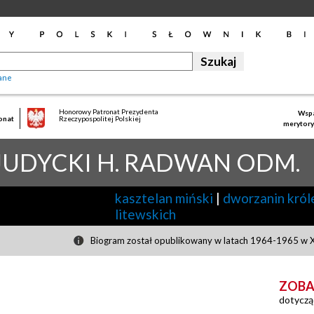
ane
Honorowy Patronat Prezydenta
Wspa
onat
Rzeczypospolitej Polskiej
merytory
JUDYCKI H. RADWAN ODM.
kasztelan miński
|
dworzanin król
litewskich
Biogram został opublikowany w latach 1964-1965 w XI
ZOBA
dotyczą