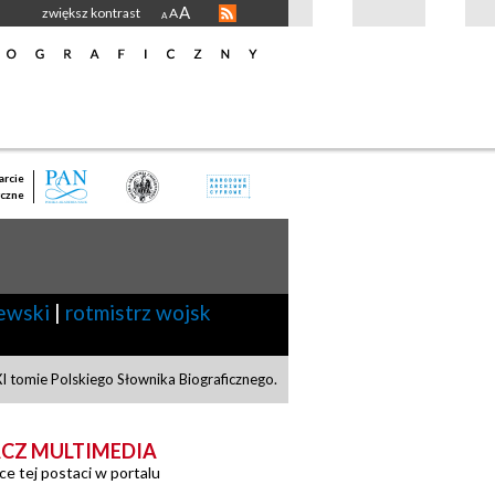
A
zwiększ kontrast
A
A
rcie
czne
ewski
|
rotmistrz wojsk
 tomie Polskiego Słownika Biograficznego.
CZ MULTIMEDIA
ce tej postaci w portalu