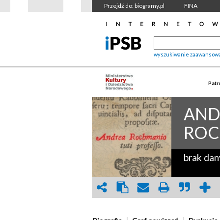
Przejdź do: biogramy.pl
FINA
wyszukiwanie zaawansow
Patr
AND
ROC
brak dan