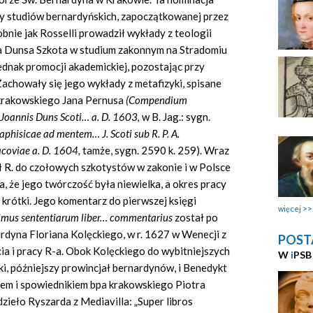
y studiów bernardyńskich, zapoczątkowanej przez
bnie jak Rosselli prowadził wykłady z teologii
na Dunsa Szkota w studium zakonnym na Stradomiu
jednak promocji akademickiej, pozostając przy
achowały się jego wykłady z metafizyki, spisane
a krakowskiego Jana Pernusa
(Compendium
Joannis Duns
Scoti…
a. D. 1603,
w B. Jag.: sygn.
aphisicae
ad
mentem… J.
Scoti sub
R. P. A.
acoviae a.
D. 1604,
tamże, sygn. 2590 k. 259). Wraz
ał R. do czołowych szkotystów w zakonie i w Polsce
, że jego twórczość była niewielka, a okres pracy
krótki. Jego komentarz do pierwszej księgi
więcej
imus sententiarum liber… commentarius
został po
ardyna Floriana Kolęckiego, w r. 1627 w Wenecji z
POST
a i pracy R-a. Obok Kolęckiego do wybitniejszych
W
i
PSB
ki, późniejszy prowincjał bernardynów, i Benedykt
giem i spowiednikiem bpa krakowskiego Piotra
dzieło Ryszarda z
Mediavilla:
„Super libros