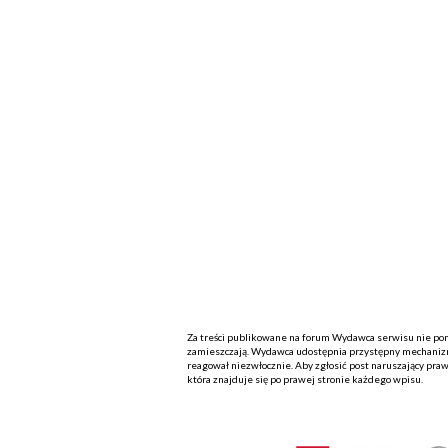
Za treści publikowane na forum Wydawca serwisu nie ponos
zamieszczają. Wydawca udostępnia przystępny mechanizm
reagował niezwłocznie. Aby zgłosić post naruszający praw
która znajduje się po prawej stronie każdego wpisu.