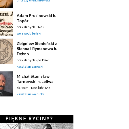
chorąży wielki litewski
Adam Prusinowski h.
Topór
brak danych - 1619
wojewoda bełski
Zbigniew Sienieński z
Sienna i Rymanowa h.
Dębno
brak danych - po 1567
kasztelan sanocki
Michał Stanisław
Tarnowski h. Leliwa
ok. 1593 - 1654 lub 1655
kasztelan wojnicki