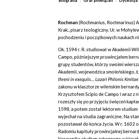
Biografia
Graf powiązań
Dyskusja
Rochman
(Rochmanius, Rochmarinus) An
Krak., pisarz teologiczny. Ur. w Mohylew
pochodzeniu i początkowych naukach ni
Ok. 1594 r. R. studiował w Akademii Wil
Campo, późniejszym prowincjałem berna
grupy studentów, którzy swoimi wiersz
Akademii, wojewodzica smoleńskiego, Ł
threni in exequiis…
Lazari Philonis Kmita
zakonu w klasztorze wileńskim bernard
Krzysztofem Scipio de Campo i wraz z n
rozeszły się po przyjęciu święceń kapłań
1598, a potem został lektorem studium
wyjechał na studia zagraniczne. Na stano
pozostawał do końca życia. W r. 1602 
Radomiu kapituły prowincjalnej bernard
kierownika studium zakonnego w klaszt