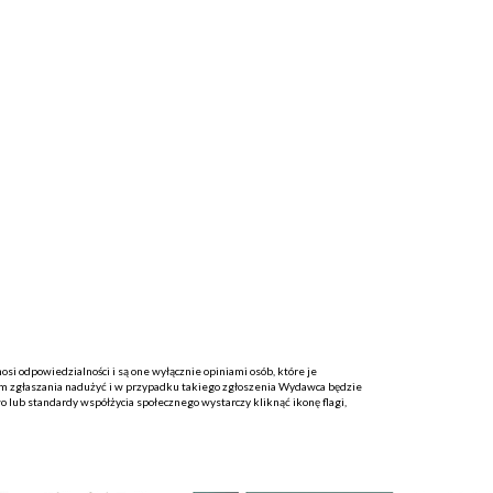
i odpowiedzialności i są one wyłącznie opiniami osób, które je
 zgłaszania nadużyć i w przypadku takiego zgłoszenia Wydawca będzie
o lub standardy współżycia społecznego wystarczy kliknąć ikonę flagi,