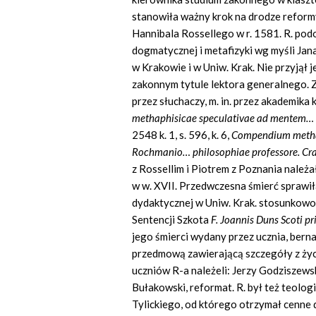
stanowiła ważny krok na drodze reform
Hannibala Rossellego w r. 1581. R. podo
dogmatycznej i metafizyki wg myśli Ja
w Krakowie i w Uniw. Krak. Nie przyjął 
zakonnym tytule lektora generalnego. Z
przez słuchaczy, m. in. przez akademik
methaphisicae speculativae ad mentem…
2548 k. 1, s. 596, k. 6,
Compendium meth
Rochmanio… philosophiae
professore. Cr
z Rossellim i Piotrem z Poznania należ
w w. XVII. Przedwczesna śmierć sprawiła
dydaktycznej w Uniw. Krak. stosunkowo 
Sentencji Szkota
F. Joannis Duns
Scoti
pr
jego śmierci wydany przez ucznia, bern
przedmową zawierającą szczegóły z życi
uczniów R-a należeli: Jerzy Godziszews
Bułakowski, reformat. R. był też teolo
Tylickiego, od którego otrzymał cenne 