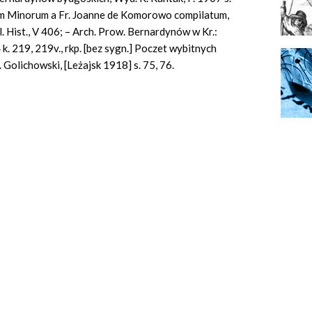
um Minorum a Fr. Joanne de Komorowo compilatum,
l. Hist., V 406; – Arch. Prow. Bernardynów w Kr.:
k. 219, 219v., rkp. [bez sygn.] Poczet wybitnych
 Golichowski, [Leżajsk 1918] s. 75, 76.