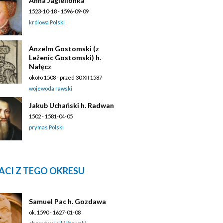
Anna Jagiellonka
1523-10-18 - 1596-09-09
królowa Polski
Anzelm Gostomski (z
Leżenic Gostomski) h.
Nałęcz
około 1508 - przed 30 XII 1587
wojewoda rawski
Jakub Uchański h. Radwan
1502 - 1581-04-05
prymas Polski
ACI Z TEGO OKRESU
Samuel Pac h. Gozdawa
ok. 1590 - 1627-01-08