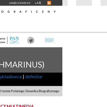
A
zwiększ kontrast
A
A
rcie
czne
HMARINUS)
ykładowca
|
definitor
 tomie Polskiego Słownika Biograficznego.
CZ MULTIMEDIA