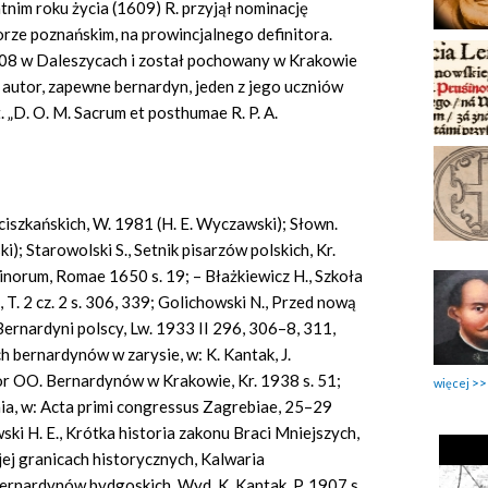
tnim roku życia (1609) R. przyjął nominację
orze poznańskim, na prowincjalnego definitora.
1608 w Daleszycach i został pochowany w Krakowie
 autor, zapewne bernardyn, jeden z jego uczniów
 „D. O. M. Sacrum et posthumae R. P. A.
nciszkańskich, W. 1981 (H. E. Wyczawski); Słown.
i); Starowolski S., Setnik pisarzów polskich, Kr.
inorum, Romae 1650 s. 19; – Błażkiewicz H., Szkoła
, T. 2 cz. 2 s. 306, 339; Golichowski N., Przed nową
 Bernardyni polscy, Lw. 1933 II 296, 306–8, 311,
h bernardynów w zarysie, w: K. Kantak, J.
ztor OO. Bernardynów w Krakowie, Kr. 1938 s. 51;
więcej
ia, w: Acta
primi
congressus Zagrebiae, 25–29
ski H. E., Krótka historia zakonu Braci Mniejszych,
jej granicach historycznych, Kalwaria
ernardynów bydgoskich, Wyd. K. Kantak, P. 1907 s.