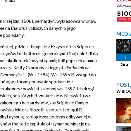
Mapa
dotyczą
drzej (zm. 1608), bernardyn, wykładowca w Uniw.
ie na Białorusi, bliższych danych o jego
MEDI
e posiadamy.
eńskiej, gdzie zetknął się z Krzysztofem Scipio de
rdynów i definitorem generalnym. Obaj należeli do
1
ami okolicznościowymi upamiętnili pogrzeb alumna
Graf
azarza Kmity Czarnobylskiego pt.
Parthaenicae…
e Czarnobylski…
(Wil. 1594). W r. 1596 R. wstąpił do
ynów, w którym ponownie spotkał się z
POST
im ukończył nowicjat zakonny w r. 1597. Ich drogi
W BIO
skich, po których R. znalazł się w Nieświeżu w r.
 zakonnego bernardynów, zaś Scipio de Campo
wisku lektora filozofii, a potem teologii R.
odbył dysputę teologiczną podczas odbywanej w
ynów i na tejże kapitule otrzymał nominację na
orze Św. Bernardyna w Krakowie. Ta nominacja