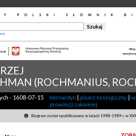
ane
Honorowy Patronat Prezydenta
Wspa
onat
Rzeczypospolitej Polskiej
merytory
RZEJ
HMAN (ROCHMANIUS, ROC
ych
-
1608-07-15
bernardyn
|
pisarz teologiczny
|
w
prowincji zakonnej
Biogram został opublikowany w latach 1988-1989 r. w XXXI
ZOBA