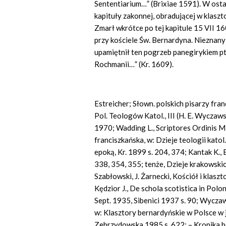
Sententiarium…”
(Brixiae
1591). W osta
kapituły zakonnej, obradującej w klaszt
Zmarł wkrótce po tej kapitule 15 VII 
przy kościele Św. Bernardyna. Nieznany
upamiętnił ten pogrzeb panegirykiem pt.
Rochmanii…” (Kr. 1609).
Estreicher; Słown. polskich pisarzy fra
Pol. Teologów Katol., III (H. E. Wyczawsk
1970; Wadding L., Scriptores Ordinis M
franciszkańska, w: Dzieje teologii katol.
epoką, Kr. 1899 s. 204, 374; Kantak K.,
338, 354, 355; tenże, Dzieje krakowskic
Szabłowski, J. Żarnecki, Kościół i klas
Kędzior J.,
De
schola scotistica
in
Polon
Sept. 1935, Sibenici 1937 s. 90; Wyczaw
w: Klasztory bernardyńskie w Polsce w 
Zebrzydowska 1985 s. 622; – Kronika b