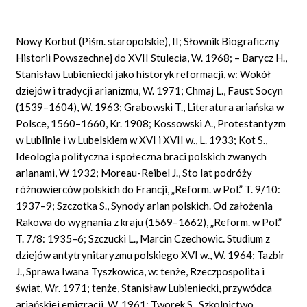
Nowy Korbut (Piśm. staropolskie), II; Słownik Biograficzny
Historii Powszechnej do XVII Stulecia, W. 1968; – Barycz H.,
Stanisław Lubieniecki jako historyk reformacji, w: Wokół
dziejów i tradycji arianizmu, W. 1971; Chmaj L., Faust Socyn
(1539–1604), W. 1963; Grabowski T., Literatura ariańska w
Polsce, 1560–1660, Kr. 1908; Kossowski A., Protestantyzm
w Lublinie i w Lubelskiem w XVI i XVII w., L. 1933; Kot S.,
Ideologia polityczna i społeczna braci polskich zwanych
arianami, W 1932; Moreau-Reibel J., Sto lat podróży
różnowierców polskich do Francji, „Reform. w Pol.” T. 9/10:
1937–9; Szczotka S., Synody arian polskich. Od założenia
Rakowa do wygnania z kraju (1569–1662), „Reform. w Pol.”
T. 7/8: 1935–6; Szczucki L., Marcin Czechowic. Studium z
dziejów antytrynitaryzmu polskiego XVI w., W. 1964; Tazbir
J., Sprawa Iwana Tyszkowica, w: tenże, Rzeczpospolita i
świat, Wr. 1971; tenże, Stanisław Lubieniecki, przywódca
ariańskiej emigracji, W. 1961; Tworek S., Szkolnictwo