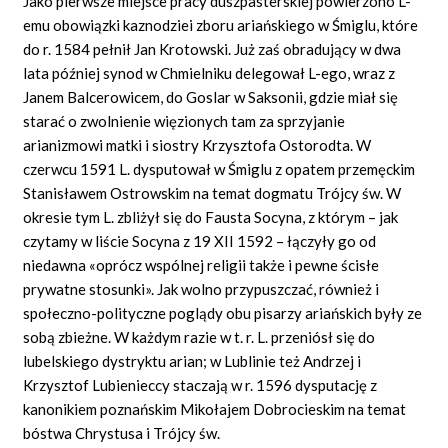
Jako pierwsze miejsce pracy duszpasterskiej powierzono L-
emu obowiązki kaznodziei zboru ariańskiego w Śmiglu, które
do r. 1584 pełnił Jan Krotowski. Już zaś obradujący w dwa
lata później synod w Chmielniku delegował L-ego, wraz z
Janem Balcerowicem, do Goslar w Saksonii, gdzie miał się
starać o zwolnienie więzionych tam za sprzyjanie
arianizmowi matki i siostry Krzysztofa Ostorodta. W
czerwcu 1591 L. dysputował w Śmiglu z opatem przemęckim
Stanisławem Ostrowskim na temat dogmatu Trójcy św. W
okresie tym L. zbliżył się do Fausta Socyna, z którym – jak
czytamy w liście Socyna z 19 XII 1592 – łączyły go od
niedawna «oprócz wspólnej religii także i pewne ścisłe
prywatne stosunki». Jak wolno przypuszczać, również i
społeczno-polityczne poglądy obu pisarzy ariańskich były ze
sobą zbieżne. W każdym razie w t. r. L. przeniósł się do
lubelskiego dystryktu arian; w Lublinie też Andrzej i
Krzysztof Lubienieccy staczają w r. 1596 dysputację z
kanonikiem poznańskim Mikołajem Dobrocieskim na temat
bóstwa Chrystusa i Trójcy św.