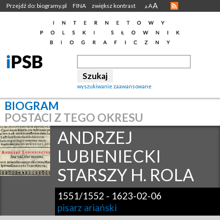
A
Przejdź do: biogramy.pl
FINA
zwiększ kontrast
A
A
wyszukiwanie zaawansowane
BIOGRAM
POSTACI Z TEGO OKRESU
ANDRZEJ
LUBIENIECKI
STARSZY H. ROLA
1551/1552
-
1623-02-06
pisarz ariański