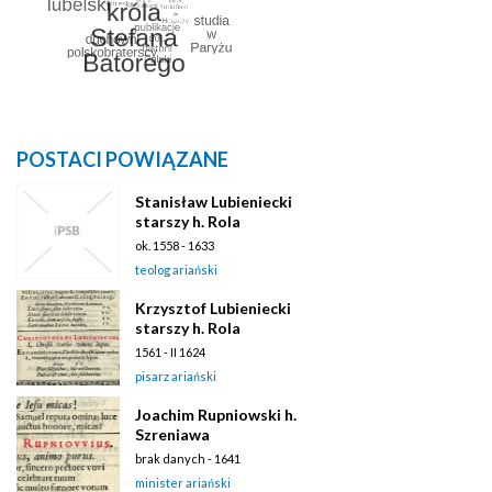
POSTACI POWIĄZANE
Stanisław Lubieniecki
starszy h. Rola
ok. 1558 - 1633
teolog ariański
Krzysztof Lubieniecki
starszy h. Rola
1561 - II 1624
pisarz ariański
Joachim Rupniowski h.
Szreniawa
brak danych - 1641
minister ariański