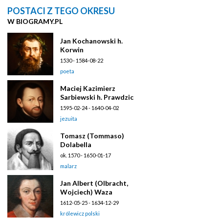
POSTACI Z TEGO OKRESU
W BIOGRAMY.PL
Jan Kochanowski h.
Korwin
1530 - 1584-08-22
poeta
Maciej Kazimierz
Sarbiewski h. Prawdzic
1595-02-24 - 1640-04-02
jezuita
Tomasz (Tommaso)
Dolabella
ok. 1570 - 1650-01-17
malarz
Jan Albert (Olbracht,
Wojciech) Waza
1612-05-25 - 1634-12-29
królewicz polski