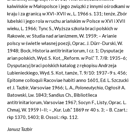
kalwińskie w Małopolsce i jego związki z innymi ośrodkami w
kraju i za granicą w XVI–XVII w., L. 1966 s. 131; tenże, Zbór
lubelski i jego rola w ruchu ariańskim w Polsce w XVI i XVII
wieku, L. 1966; Tync S., Wyższa szkoła braci polskich w
Rakowie, w: Studia nad arianizmem, W. 1959; – Arianie
polscy w świetle własnej poezji, Oprac. J. Dürr-Durski, W.
1948; Bock, Historia antitrinitariorum, I cz. 1; Dysputacje
arian polskich, Wyd. S. Kot, „Reform. w Pol.” T. 7/8: 1935–6;
Dysputacyj braci polskich katalog z rękopisu Andrzeja
Lubienieckiego, Wyd. S. Kot, tamże, T. 9/10: 1937–9 s. 456;
Epitome colloquii Racoviae habiti anno 1601, Ed. L. Szczucki
et J. Tazbir, Varsoviae 1966; L. A.,
Poloneutychia,
Ogłosił A.
Batowski, Lw. 1843; Sandius Ch., Bibliotlieca
antitrinitariorum, Varsoviae 1967; Socyn F., Listy, Oprac. L.
Chmaj, W. 1959 I–II; – „Kur. Lub.” 1869 nr 40 s. 3; – B. Czart.:
rkp 1370, 1403; B. Ossol.: rkp. 112.
Janusz Tazbir