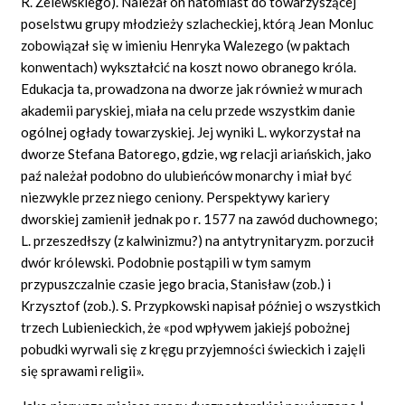
R. Żelewskiego). Należał on natomiast do towarzyszącej
poselstwu grupy młodzieży szlacheckiej, którą Jean Monluc
zobowiązał się w imieniu Henryka Walezego (w paktach
konwentach) wykształcić na koszt nowo obranego króla.
Edukacja ta, prowadzona na dworze jak również w murach
akademii paryskiej, miała na celu przede wszystkim danie
ogólnej ogłady towarzyskiej. Jej wyniki L. wykorzystał na
dworze Stefana Batorego, gdzie, wg relacji ariańskich, jako
paź należał podobno do ulubieńców monarchy i miał być
niezwykle przez niego ceniony. Perspektywy kariery
dworskiej zamienił jednak po r. 1577 na zawód duchownego;
L. przeszedłszy (z kalwinizmu?) na antytrynitaryzm. porzucił
dwór królewski. Podobnie postąpili w tym samym
przypuszczalnie czasie jego bracia, Stanisław (zob.) i
Krzysztof (zob.). S. Przypkowski napisał później o wszystkich
trzech Lubienieckich, że «pod wpływem jakiejś pobożnej
pobudki wyrwali się z kręgu przyjemności świeckich i zajęli
się sprawami religii».