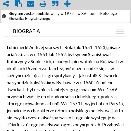
Biogram został opublikowany w 1972 r. w XVII tomie Polskiego
Słownika Biograficznego
BIOGRAFIA
BIOGRAFIA
Lubieniecki Andrzej starszy h. Rola (ok. 1551–1623), pisarz
GRAF POWIĄZAŃ
ariański. Ur. w r. 1551 lub 1552: był synem Stanisława i
Katarzyny z Sobieskich, osiadłych pierwotnie na Kujawach w
DYSKUSJA
okolicach Przedecza. Tam też, być może, urodził się L.: w
Mapa
każdym razie ojca L-ego spotykamy – jak ustalił S. Tworek –
na synodzie kalwińskim w Bychawie w r. 1560. Zdaniem
Tworka, L. był uczniem tamtejszego gimnazjum. W r. 1569
przysłuchiwał się on obradom sejmu lubelskiego, podczas
którego uchwalono akt unii. W r. 1573 L. wyjechał do Paryża,
jednak nie w charakterze członka polskiego poselstwa, jak to
się zwykło często pisać (nazwisko L-ego nie występuje w
„Diariuszu” tego poselstwa, ogłoszonym przez A. Przybosia i