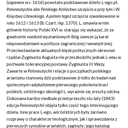
(zapewne w r. 1616) powstało podstawowe dzieło L-ego pt.
Poloneutychia abo Polskiego Królestwa szczęście a przy tym i W.
Księstwa Litewskiego. A potem tegoż szczęścia szwankowanie w
roku 1612 i 1613
(B. Czart. rkp. 1370). L. omawia w nim
głównie historię Polski XVI w. starając się wykazać, że za
gwałcenie swobód wyznaniowych Bóg zawsze ją karał
niepowodzeniami w polityce zagranicznej i wewnętrznej.
Przeciwstawianie aktualnych klęsk politycznych okresowi
rządów Zygmunta Augusta nie przeszkodziło jednak L-emu w
pochwale tolerancyjnej postawy Zygmunta III Wazy.
Zawarte w
Poloneutychii
relacje o początkach polskiego
arianizmu stanowią dziś podstawowe źródło do badań nad
społecznym radykalizmem pierwszego pokolenia braci
polskich, od którego ideologii L. wyraźnie się zresztą odcina.
Dokonana bardzo niedbale przed przeszło stu laty (1843)
edycja
Poloneutychii
objęła tylko część tego interesującego
dzieła. Inne prace L-ego, wśród których były zarówno
rozprawy o charakterze teologicznym, jak i sprawozdania z
pierwszych synodów ariańskich, zaginęły; jego katalog