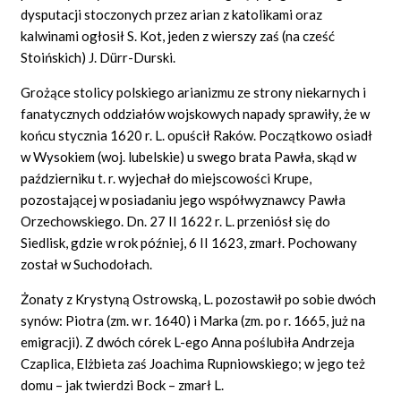
dysputacji stoczonych przez arian z katolikami oraz
kalwinami ogłosił S. Kot, jeden z wierszy zaś (na cześć
Stoińskich) J. Dürr-Durski.
Grożące stolicy polskiego arianizmu ze strony niekarnych i
fanatycznych oddziałów wojskowych napady sprawiły, że w
końcu stycznia 1620 r. L. opuścił Raków. Początkowo osiadł
w Wysokiem (woj. lubelskie) u swego brata Pawła, skąd w
październiku t. r. wyjechał do miejscowości Krupe,
pozostającej w posiadaniu jego współwyznawcy Pawła
Orzechowskiego. Dn. 27 II 1622 r. L. przeniósł się do
Siedlisk, gdzie w rok później, 6 II 1623, zmarł. Pochowany
został w Suchodołach.
Żonaty z Krystyną Ostrowską, L. pozostawił po sobie dwóch
synów: Piotra (zm. w r. 1640) i Marka (zm. po r. 1665, już na
emigracji). Z dwóch córek L-ego Anna poślubiła Andrzeja
Czaplica, Elżbieta zaś Joachima Rupniowskiego; w jego też
domu – jak twierdzi Bock – zmarł L.