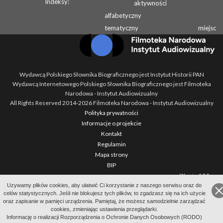
Indeksy:
aktywności
alfabetyczny
tematyczny
miejsc
Wydawcą Polskiego Słownika Biograficznego jest Instytut Historii PAN
Wydawcą Internetowego Polskiego Słownika Biograficznego jest Filmoteka
Narodowa - Instytut Audiowizualny
All Rights Reserved 2014-
2026
Filmoteka Narodowa - Instytut Audiowizualny
Polityka prywatności
Informacje o projekcie
Kontakt
Regulamin
Mapa strony
BIP
Wersja: 1.2.0
Uzywamy plików cookies, aby ułatwić Ci korzystanie z naszego serwisu oraz do
celów statystycznych. Jeśli nie blokujesz tych plików, to zgadzasz się na ich użycie
oraz zapisanie w pamięci urządzenia. Pamiętaj, że możesz samodzielnie zarządzać
cookies, zmieniając ustawienia przeglądarki.
Informację o realizacji Rozporządzenia o Ochronie Danych Osobowych (RODO)