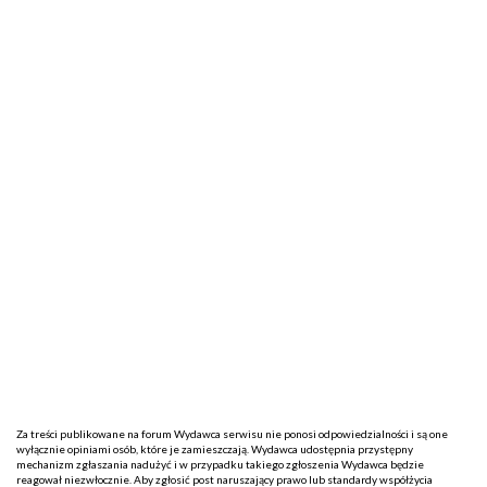
Za treści publikowane na forum Wydawca serwisu nie ponosi odpowiedzialności i są one
wyłącznie opiniami osób, które je zamieszczają. Wydawca udostępnia przystępny
mechanizm zgłaszania nadużyć i w przypadku takiego zgłoszenia Wydawca będzie
reagował niezwłocznie. Aby zgłosić post naruszający prawo lub standardy współżycia