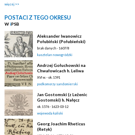
więcej
POSTACI Z TEGO OKRESU
W
i
PSB
Aleksander Iwanowicz
Połubiński (Połubieński)
brak danych - 1607/8
kasztelan nowogródzki
Andrzej Gołuchowski na
Chwałowicach h. Leliwa
XVI w. - ok. 1591
podkomorzy sandomierski
Jan Gostomski (z Leżenic
Gostomski) h. Nałęcz
ok. 1576 - 1623-03-12
wojewoda kaliski
Georg Joachim Rheticus
(Retyk)