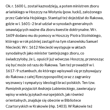
Ok. r. 1600 L. został kaznodzieją, a potem ministrem zboru
ariańskiego w Hoszczy na Wołyniu (pow. łucki), założonego
przez Gabriela Hojskiego. Stamtąd też dojeżdżał do Rakowa,
gdzie w l. 1601–2 brał udział w synodach generalnych
omawiających ważne dla zboru kwestie doktrynalne. W r.
1609 dodano mu do pomocy w Hoszczy Piotra Stoińskiego,
którego w rok później zastąpił na tym stanowisku Samuel
Nieciecki. W r. 1612 Nieciecki występuje w aktach
synodalnych jako minister tamtejszego zboru, co
świadczyłoby, że L. opuścił już wówczas Hoszczę, przenosząc
się być może od razu do Rakowa. Tam też prowadził w l.
1617–9 sztambuch, do którego wpisywali się przybywający
do Rakowa z całej Rzeczypospolitej oraz z zagranicy
wyznawcy i sympatycy ideologii braci polskich. Ten tzw.
Pamiętnik przyjaciół Andrzeja Lubienieckiego,
zawierający
wpisy w wielu językach europejskich, jak również
orientalnych, znajduje się obecnie w Bibliotece
Czartoryskich w Krakowie (rkp. 1403). W Rakowie też