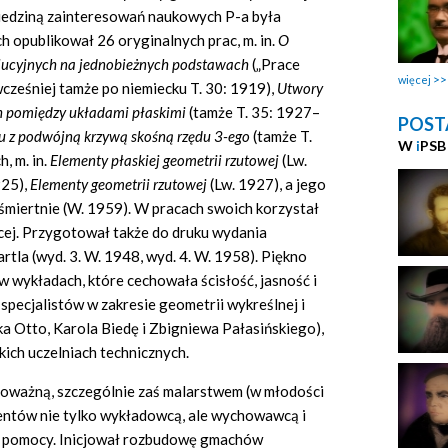
iedziną zainteresowań naukowych P-a była
h opublikował 26 oryginalnych prac, m. in.
O
lucyjnych na jednobieżnych podstawach
(„Prace
więcej
cześniej tamże po niemiecku T. 30: 1919),
Utwory
h pomiędzy układami płaskimi
(tamże T. 35: 1927–
POST
u z podwójną krzywą skośną rzędu 3-ego
(tamże T.
W
i
PSB
, m. in.
Elementy płaskiej geometrii rzutowej
(Lw.
925),
Elementy geometrii rzutowej
(Lw. 1927), a jego
miertnie (W. 1959). W pracach swoich korzystał
ącej. Przygotował także do druku wydania
rtla (wyd. 3. W. 1948, wyd. 4. W. 1958). Piękno
 wykładach, które cechowała ścisłość, jasność i
 specjalistów w zakresie geometrii wykreślnej i
ka Otto, Karola Biedę i Zbigniewa Pałasińskiego),
kich uczelniach technicznych.
ą poważną, szczególnie zaś malarstwem (w młodości
entów nie tylko wykładowcą, ale wychowawcą i
h pomocy. Inicjował rozbudowę gmachów