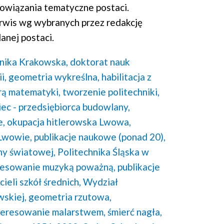
wiązania tematyczne postaci.
rwis wg wybranych przez redakcję
anej postaci.
hnika Krakowska,
doktorat nauk
i,
geometria wykreślna,
habilitacja z
rą matematyki,
tworzenie politechniki,
iec - przedsiębiorca budowlany,
e,
okupacja hitlerowska Lwowa,
Lwowie,
publikacje naukowe (ponad 20),
ny światowej,
Politechnika Śląska w
resowanie muzyką poważną,
publikacje
ieli szkół średnich,
Wydział
skiej,
geometria rzutowa,
teresowanie malarstwem,
śmierć nagła,