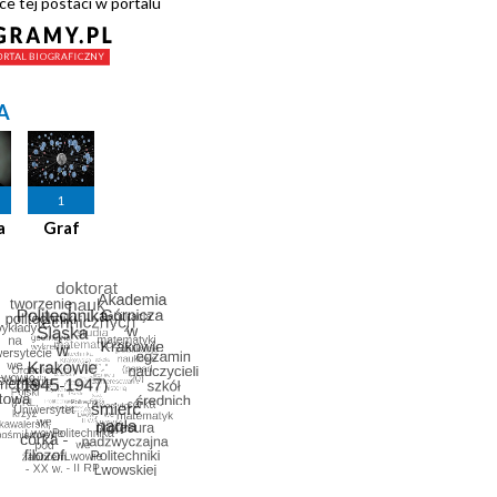
ce tej postaci w portalu
A
1
a
Graf