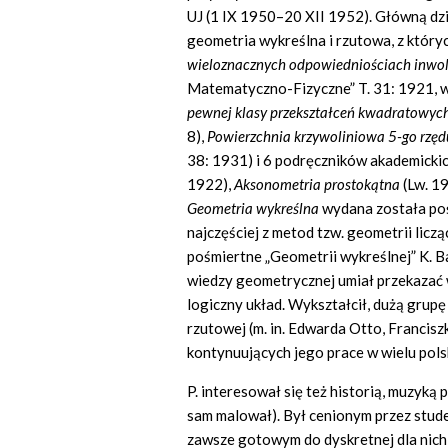
UJ (1 IX 1950–20 XII 1952). Główną dz
geometria wykreślna i rzutowa, z któryc
wieloznacznych odpowiedniościach inwo
Matematyczno-Fizyczne” T. 31: 1921, w
pewnej klasy przekształceń kwadratowyc
8),
Powierzchnia krzywoliniowa 5-go rzęd
38: 1931) i 6 podręczników akademickich
1922),
Aksonometria prostokątna
(Lw. 1
Geometria wykreślna
wydana została poś
najczęściej z metod tzw. geometrii licz
pośmiertne „Geometrii wykreślnej” K. Ba
wiedzy geometrycznej umiał przekazać w
logiczny układ. Wykształcił, dużą grupę
rzutowej (m. in. Edwarda Otto, Francisz
kontynuujących jego prace w wielu pols
P. interesował się też historią, muzyk
sam malował). Był cenionym przez stud
zawsze gotowym do dyskretnej dla nic