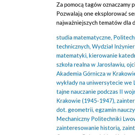
Za pomocą tagów oznaczamy po
Pozwalają one eksplorować se
najważniejszych tematów dla d
studia matematyczne,
Politec
technicznych,
Wydział Inżynieri
matematyki,
kierowanie kated
szkoła realna w Jarosławiu,
ojc
Akademia Górnicza w Krakowi
wykłady na uniwersytecie we 
tajne nauczanie podczas II woj
Krakowie (1945-1947),
zainte
dot. geometrii,
egzamin nauczyc
Mechaniczny Politechniki Lwow
zainteresowanie historią,
zain