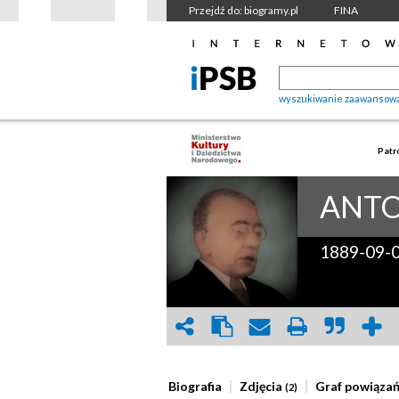
Przejdź do: biogramy.pl
FINA
wyszukiwanie zaawansow
Patr
ANTO
1889-09-
Biografia
Zdjęcia
Graf powiąza
(2)