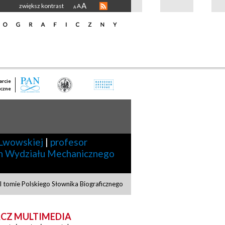
A
zwiększ kontrast
A
A
rcie
czne
 Lwowskiej
|
profesor
n Wydziału Mechanicznego
 tomie Polskiego Słownika Biograficznego
CZ MULTIMEDIA