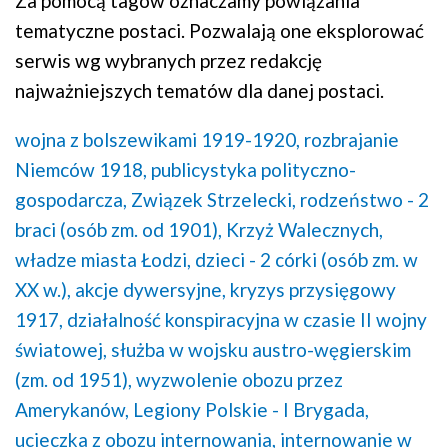
Za pomocą tagów oznaczamy powiązania
tematyczne postaci. Pozwalają one eksplorować
serwis wg wybranych przez redakcję
najważniejszych tematów dla danej postaci.
wojna z bolszewikami 1919-1920,
rozbrajanie
Niemców 1918,
publicystyka polityczno-
gospodarcza,
Związek Strzelecki,
rodzeństwo - 2
braci (osób zm. od 1901),
Krzyż Walecznych,
władze miasta Łodzi,
dzieci - 2 córki (osób zm. w
XX w.),
akcje dywersyjne,
kryzys przysięgowy
1917,
działalność konspiracyjna w czasie II wojny
światowej,
służba w wojsku austro-węgierskim
(zm. od 1951),
wyzwolenie obozu przez
Amerykanów,
Legiony Polskie - I Brygada,
ucieczka z obozu internowania,
internowanie w