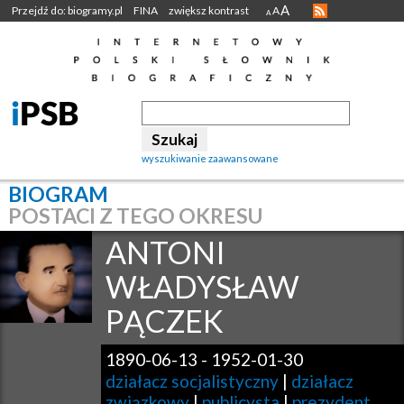
A
Przejdź do: biogramy.pl
FINA
zwiększ kontrast
A
A
wyszukiwanie zaawansowane
BIOGRAM
POSTACI Z TEGO OKRESU
ANTONI
WŁADYSŁAW
PĄCZEK
1890-06-13
-
1952-01-30
działacz socjalistyczny
|
działacz
związkowy
|
publicysta
|
prezydent