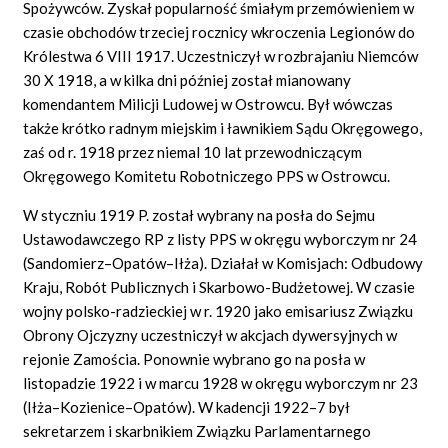
Spożywców. Zyskał popularność śmiałym przemówieniem w
czasie obchodów trzeciej rocznicy wkroczenia Legionów do
Królestwa 6 VIII 1917. Uczestniczył w rozbrajaniu Niemców
30 X 1918, a w kilka dni później został mianowany
komendantem Milicji Ludowej w Ostrowcu. Był wówczas
także krótko radnym miejskim i ławnikiem Sądu Okręgowego,
zaś od r. 1918 przez niemal 10 lat przewodniczącym
Okręgowego Komitetu Robotniczego PPS w Ostrowcu.
W styczniu 1919 P. został wybrany na posła do Sejmu
Ustawodawczego RP z listy PPS w okręgu wyborczym nr 24
(Sandomierz–Opatów–Iłża). Działał w Komisjach: Odbudowy
Kraju, Robót Publicznych i Skarbowo-Budżetowej. W czasie
wojny polsko-radzieckiej w r. 1920 jako emisariusz Związku
Obrony Ojczyzny uczestniczył w akcjach dywersyjnych w
rejonie Zamościa. Ponownie wybrano go na posła w
listopadzie 1922 i w marcu 1928 w okręgu wyborczym nr 23
(Iłża–Kozienice–Opatów). W kadencji 1922–7 był
sekretarzem i skarbnikiem Związku Parlamentarnego