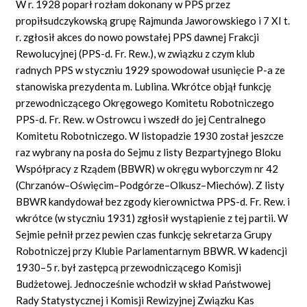
W r. 1928 poparł rozłam dokonany w PPS przez
propiłsudczykowską grupę Rajmunda Jaworowskiego i 7 XI t.
r. zgłosił akces do nowo powstałej PPS dawnej Frakcji
Rewolucyjnej (PPS-d. Fr. Rew.), w związku z czym klub
radnych PPS w styczniu 1929 spowodował usunięcie P-a ze
stanowiska prezydenta m. Lublina. Wkrótce objął funkcję
przewodniczącego Okręgowego Komitetu Robotniczego
PPS-d. Fr. Rew. w Ostrowcu i wszedł do jej Centralnego
Komitetu Robotniczego. W listopadzie 1930 został jeszcze
raz wybrany na posła do Sejmu z listy Bezpartyjnego Bloku
Współpracy z Rządem (BBWR) w okręgu wyborczym nr 42
(Chrzanów–Oświęcim–Podgórze–Olkusz–Miechów). Z listy
BBWR kandydował bez zgody kierownictwa PPS-d. Fr. Rew. i
wkrótce (w styczniu 1931) zgłosił wystąpienie z tej partii. W
Sejmie pełnił przez pewien czas funkcję sekretarza Grupy
Robotniczej przy Klubie Parlamentarnym BBWR. W kadencji
1930–5 r. był zastępcą przewodniczącego Komisji
Budżetowej. Jednocześnie wchodził w skład Państwowej
Rady Statystycznej i Komisji Rewizyjnej Związku Kas