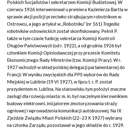
Polskich Socjalistów i sekretarzem Komisji Budżetowej. W
czerwcu 1926 interweniował u premiera Kazimierza Bartla w
sprawie akcji policji przeciwko strajkującym robotnikom w
Ostrowcu, a jego artykuł w „Robotniku” (nr 161)
Tragedia
robotników ostrowieckich
został skonfiskowany. Pełnił P.
także w tym czasie funkcję sekretarza Komisji Kontroli
Długów Państwowych (od r. 1922), a od grudnia 1926 był
członkiem Komisji Opiniodawczej przy prezesie Komitetu
Ekonomicznego Rady Ministrów (tzw. Komisji Pracy). W r.
1927 wchodził w skład polskiej delegacji parlamentarnej do
Francji. W wyniku zwycięskich dla PPS wyborów do Rady
Miejskiej w Lublinie (19 VI 1927), w lipcu t. r. P. został
prezydentem m. Lublina. Na stanowisku tym położył znaczne
zasługi dla rozwoju miasta: m. in. był naczelnym kierownikiem
budowy elektrowni, inicjatorem zmotoryzowania straży
ogniowej i wprowadzenia komunikacji autobusowej. Na IX
Zjeździe Związku Miast Polskich (22–23 X 1927) wybrany
na członka Zarządu, pozostawał w jego składzie do r. 1929.