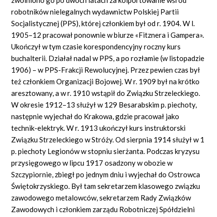
robotników nielegalnych wydawnictw Polskiej Partii
Socjalistycznej (PPS), której członkiem był od r. 1904. W l.
1905–12 pracował ponownie w biurze «Fitznera i Gampera».
Ukończył w tym czasie korespondencyjny roczny kurs
buchalterii. Działał nadal w PPS, a po rozłamie (w listopadzie
1906) – w PPS-Frakcji Rewolucyjnej. Przez pewien czas był
też członkiem Organizacji Bojowej. W r. 1909 był na krótko
aresztowany, a w r. 1910 wstąpił do Związku Strzeleckiego.
W okresie 1912–13 służył w 129 Besarabskim p. piechoty,
następnie wyjechał do Krakowa, gdzie pracował jako
technik-elektryk. W r. 1913 ukończył kurs instruktorski
Związku Strzeleckiego w Stróży. Od sierpnia 1914 służył w 1
p. piechoty Legionów w stopniu sierżanta. Podczas kryzysu
przysięgowego w lipcu 1917 osadzony w obozie w
Szczypiornie, zbiegł po jednym dniu i wyjechał do Ostrowca
Świętokrzyskiego. Był tam sekretarzem klasowego związku
zawodowego metalowców, sekretarzem Rady Związków
Zawodowych i członkiem zarządu Robotniczej Spółdzielni