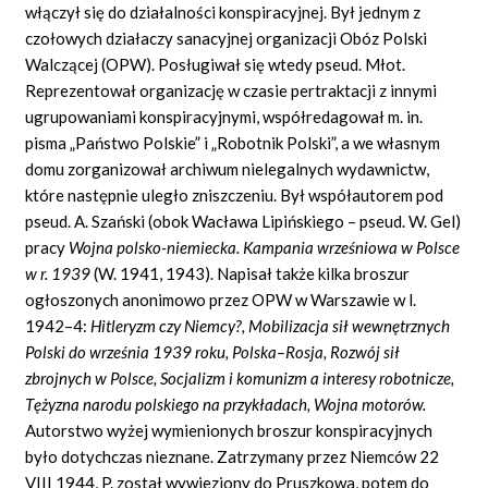
włączył się do działalności konspiracyjnej. Był jednym z
czołowych działaczy sanacyjnej organizacji Obóz Polski
Walczącej (OPW). Posługiwał się wtedy pseud. Młot.
Reprezentował organizację w czasie pertraktacji z innymi
ugrupowaniami konspiracyjnymi, współredagował m.
in.
pisma „Państwo Polskie” i „Robotnik Polski”, a we własnym
domu zorganizował archiwum nielegalnych wydawnictw,
które następnie uległo zniszczeniu. Był współautorem pod
pseud. A. Szański (obok Wacława Lipińskiego – pseud. W.
Gel)
pracy
Wojna polsko-niemiecka. Kampania wrześniowa w Polsce
w r. 1939
(W. 1941, 1943). Napisał także kilka broszur
ogłoszonych anonimowo przez OPW w Warszawie w l.
1942–4:
Hitleryzm czy Niemcy?, Mobilizacja sił wewnętrznych
Polski do września 1939 roku, Polska–Rosja, Rozwój sił
zbrojnych w Polsce, Socjalizm i komunizm a interesy robotnicze,
Tężyzna narodu polskiego na przykładach, Wojna motorów.
Autorstwo wyżej wymienionych broszur konspiracyjnych
było dotychczas nieznane. Zatrzymany przez Niemców 22
VIII 1944, P. został wywieziony do Pruszkowa, potem do