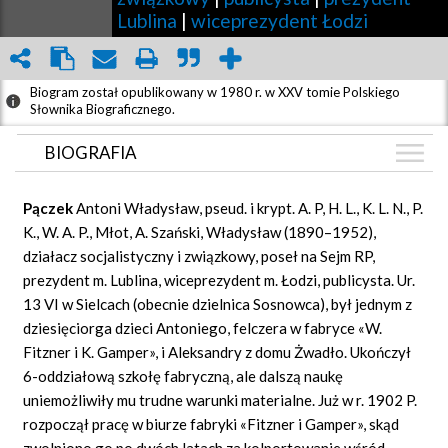
Lublina
|
wiceprezydent Łodzi
Biogram został opublikowany w 1980 r. w XXV tomie Polskiego
Słownika Biograficznego.
BIOGRAFIA
BIOGRAFIA
Pączek
Antoni Władysław, pseud. i krypt. A. P, H. L., K. L. N., P.
ZDJĘCIA
K., W. A. P., Młot, A. Szański, Władysław (1890–1952),
(6)
działacz socjalistyczny i związkowy, poseł na Sejm RP,
GRAF POWIĄZAŃ
prezydent m. Lublina, wiceprezydent m. Łodzi, publicysta. Ur.
DYSKUSJA
13 VI w Sielcach (obecnie dzielnica Sosnowca), był jednym z
Mapa
dziesięciorga dzieci Antoniego, felczera w fabryce «W.
Fitzner i K. Gamper», i Aleksandry z domu Żwadło. Ukończył
6-oddziałową szkołę fabryczną, ale dalszą naukę
uniemożliwiły mu trudne warunki materialne. Już w r. 1902 P.
rozpoczął pracę w biurze fabryki «Fitzner i Gamper», skąd
zwolniono go po dwóch latach za kolportowanie wśród