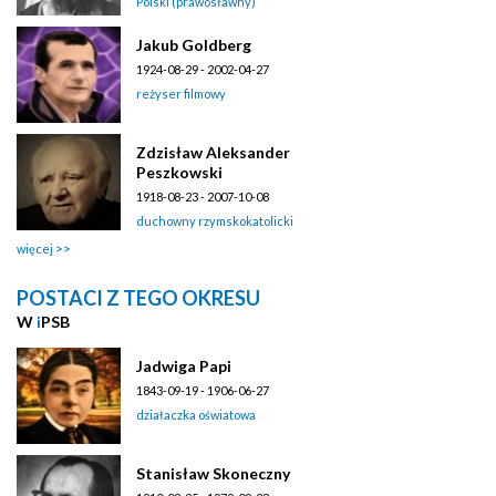
Polski (prawosławny)
Jakub Goldberg
1924-08-29 - 2002-04-27
reżyser filmowy
Zdzisław Aleksander
Peszkowski
1918-08-23 - 2007-10-08
duchowny rzymskokatolicki
więcej
POSTACI Z TEGO OKRESU
W
i
PSB
Jadwiga Papi
1843-09-19 - 1906-06-27
działaczka oświatowa
Stanisław Skoneczny