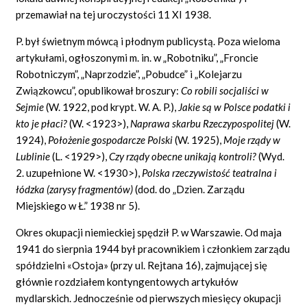
przemawiał na tej uroczystości 11 XI 1938.
P. był świetnym mówcą i płodnym publicystą. Poza wieloma
artykułami, ogłoszonymi m. in. w „Robotniku”, „Froncie
Robotniczym”, „Naprzodzie”, „Pobudce” i „Kolejarzu
Związkowcu”, opublikował broszury:
Co robili socjaliści w
Sejmie
(W. 1922, pod krypt. W. A. P.),
Jakie są w Polsce podatki i
kto je płaci?
(W. <1923>),
Naprawa skarbu Rzeczypospolitej
(W.
1924),
Położenie gospodarcze Polski
(W. 1925),
Moje rządy w
Lublinie
(L. <1929>),
Czy rządy obecne unikają kontroli?
(Wyd.
2. uzupełnione W. <1930>),
Polska rzeczywistość teatralna i
łódzka (zarysy fragmentów)
(dod. do „Dzien. Zarządu
Miejskiego w Ł.” 1938 nr 5).
Okres okupacji niemieckiej spędził P. w Warszawie. Od maja
1941 do sierpnia 1944 był pracownikiem i członkiem zarządu
spółdzielni «Ostoja» (przy ul. Rejtana 16), zajmującej się
głównie rozdziałem kontyngentowych artykułów
mydlarskich. Jednocześnie od pierwszych miesięcy okupacji