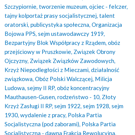
Szczypiornie,
tworzenie muzeum,
ojciec - felczer,
tajny kolportaż prasy socjalistycznej,
talent
oratorski,
publicystyka społeczna,
Organizacja
Bojowa PPS,
sejm ustawodawczy 1919,
Bezpartyjny Blok Współpracy z Rządem,
obóz
przejściowy w Pruszkowie,
Związek Obrony
Ojczyzny,
Związek Związków Zawodowych,
Krzyż Niepodległości z Mieczami,
działalność
związkowa,
Obóz Polski Walczącej,
Milicja
Ludowa,
sejmy II RP,
obóz koncentracyjny
Mauthausen-Gusen,
rodzeństwo - 10,
Złoty
Krzyż Zasługi II RP,
sejm 1922,
sejm 1928,
sejm
1930,
wydalenie z pracy,
Polska Partia
Socjalistyczna (pod zaborami),
Polska Partia
Socjalistyczna - dawna Frakcja Rewolucyjna,