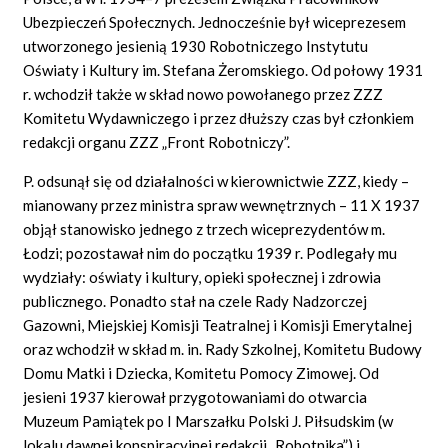
Ubezpieczeń Społecznych. Jednocześnie był wiceprezesem
utworzonego jesienią 1930 Robotniczego Instytutu
Oświaty i Kultury im. Stefana Żeromskiego. Od połowy 1931
r. wchodził także w skład nowo powołanego przez ZZZ
Komitetu Wydawniczego i przez dłuższy czas był członkiem
redakcji organu ZZZ „Front Robotniczy”.
P. odsunął się od działalności w kierownictwie ZZZ, kiedy –
mianowany przez ministra spraw wewnętrznych – 11 X 1937
objął stanowisko jednego z trzech wiceprezydentów m.
Łodzi; pozostawał nim do początku 1939 r. Podlegały mu
wydziały: oświaty i kultury, opieki społecznej i zdrowia
publicznego. Ponadto stał na czele Rady Nadzorczej
Gazowni, Miejskiej Komisji Teatralnej i Komisji Emerytalnej
oraz wchodził w skład m. in. Rady Szkolnej, Komitetu Budowy
Domu Matki i Dziecka, Komitetu Pomocy Zimowej. Od
jesieni 1937 kierował przygotowaniami do otwarcia
Muzeum Pamiątek po I Marszałku Polski J. Piłsudskim (w
lokalu dawnej konspiracyjnej redakcji „Robotnika”) i