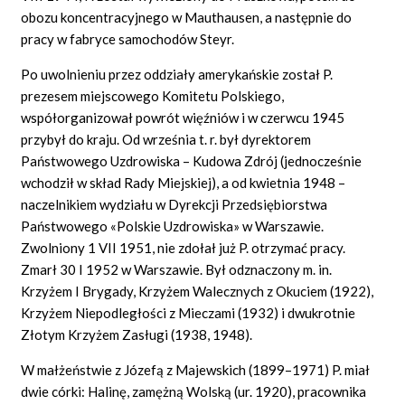
obozu koncentracyjnego w Mauthausen, a następnie do
pracy w fabryce samochodów Steyr.
Po uwolnieniu przez oddziały amerykańskie został P.
prezesem miejscowego Komitetu Polskiego,
współorganizował powrót więźniów i w czerwcu 1945
przybył do kraju. Od września t. r. był dyrektorem
Państwowego Uzdrowiska – Kudowa Zdrój (jednocześnie
wchodził w skład Rady Miejskiej), a od kwietnia 1948 –
naczelnikiem wydziału w Dyrekcji Przedsiębiorstwa
Państwowego
«Polskie Uzdrowiska»
w Warszawie.
Zwolniony 1 VII 1951, nie zdołał już P. otrzymać pracy.
Zmarł 30 I 1952 w Warszawie. Był odznaczony m.
in.
Krzyżem I Brygady, Krzyżem Walecznych z Okuciem (1922),
Krzyżem Niepodległości z Mieczami (1932) i dwukrotnie
Złotym Krzyżem Zasługi (1938, 1948).
W małżeństwie z Józefą z Majewskich (1899–1971) P. miał
dwie córki: Halinę, zamężną Wolską (ur. 1920), pracownika