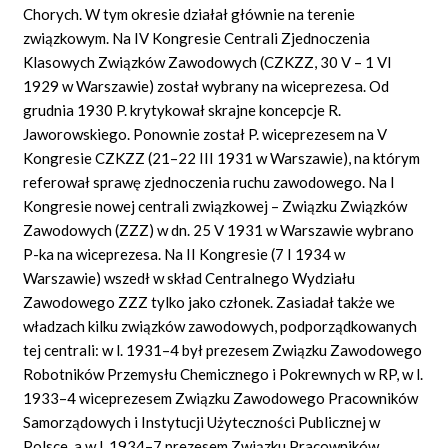
Chorych. W tym okresie działał głównie na terenie
związkowym. Na IV Kongresie Centrali Zjednoczenia
Klasowych Związków Zawodowych (CZKZZ, 30 V – 1 VI
1929 w Warszawie) został wybrany na wiceprezesa. Od
grudnia 1930 P. krytykował skrajne koncepcje R.
Jaworowskiego. Ponownie został P. wiceprezesem na V
Kongresie CZKZZ (21–22 III 1931 w Warszawie), na którym
referował sprawę zjednoczenia ruchu zawodowego. Na I
Kongresie nowej centrali związkowej – Związku Związków
Zawodowych (ZZZ) w dn. 25 V 1931 w Warszawie wybrano
P-ka na wiceprezesa. Na II Kongresie (7 I 1934 w
Warszawie) wszedł w skład Centralnego Wydziału
Zawodowego ZZZ tylko jako członek. Zasiadał także we
władzach kilku związków zawodowych, podporządkowanych
tej centrali: w l. 1931–4 był prezesem Związku Zawodowego
Robotników Przemysłu Chemicznego i Pokrewnych w RP, w l.
1933–4 wiceprezesem Związku Zawodowego Pracowników
Samorządowych i Instytucji Użyteczności Publicznej w
Polsce, a w l. 1934–7 prezesem Związku Pracowników