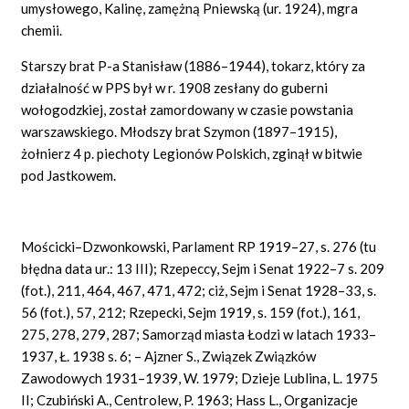
umysłowego, Kalinę, zamężną Pniewską (ur. 1924), mgra
chemii.
Starszy brat P-a Stanisław (1886–1944), tokarz, który za
działalność w PPS był w r. 1908 zesłany do guberni
wołogodzkiej, został zamordowany w czasie powstania
warszawskiego. Młodszy brat Szymon (1897–1915),
żołnierz 4 p. piechoty Legionów Polskich, zginął w bitwie
pod Jastkowem.
Mościcki–Dzwonkowski, Parlament RP 1919–27, s. 276 (tu
błędna data ur.: 13 III); Rzepeccy, Sejm i Senat 1922–7 s. 209
(fot.), 211, 464, 467, 471, 472; ciż, Sejm i Senat 1928–33, s.
56 (fot.), 57, 212; Rzepecki, Sejm 1919, s. 159 (fot.), 161,
275, 278, 279, 287; Samorząd miasta Łodzi w latach 1933–
1937, Ł. 1938 s. 6; – Ajzner S., Związek Związków
Zawodowych 1931–1939, W. 1979; Dzieje Lublina, L. 1975
II; Czubiński A., Centrolew, P. 1963; Hass L., Organizacje