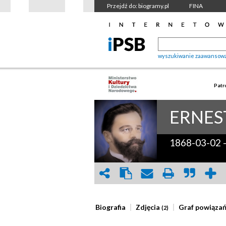
Przejdź do: biogramy.pl
FINA
wyszukiwanie zaawansow
Patr
ERNES
1868-03-02
Biografia
Zdjęcia
Graf powiąza
(2)