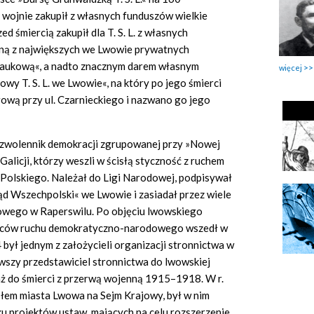
wojnie zakupił z własnych funduszów wielkie
ed śmiercią zakupił dla T. S. L. z własnych
dną z największych we Lwowie prywatnych
 Naukową«, a nadto znacznym darem własnym
więcej
y T. S. L. we Lwowie«, na który po jego śmierci
ową przy ul. Czarnieckiego i nazwano go jego
 zwolennik demokracji zgrupowanej przy »Nowej
Galicji, którzy weszli w ścisłą styczność z ruchem
lskiego. Należał do Ligi Narodowej, podpisywał
ąd Wszechpolski« we Lwowie i zasiadał przez wiele
owego w Raperswilu. Po objęciu lwowskiego
ódców ruchu demokratyczno-narodowego wszedł w
04 był jednym z założycieli organizacji stronnictwa w
erwszy przedstawiciel stronnictwa do lwowskiej
 aż do śmierci z przerwą wojenną 1915–1918. W r.
łem miasta Lwowa na Sejm Krajowy, był w nim
ku projektów ustaw, mających na celu rozszerzenie