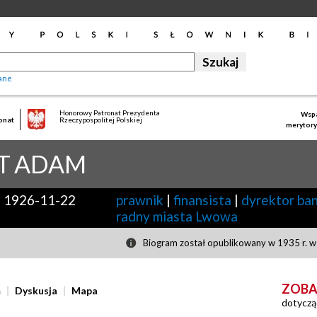
ane
Honorowy Patronat Prezydenta
Wspa
onat
Rzeczypospolitej Polskiej
merytory
T
ADAM
-
1926-11-22
prawnik
|
finansista
|
dyrektor ba
radny miasta Lwowa
Biogram został opublikowany w 1935 r. w 
ZOBA
ń
Dyskusja
Mapa
dotyczą