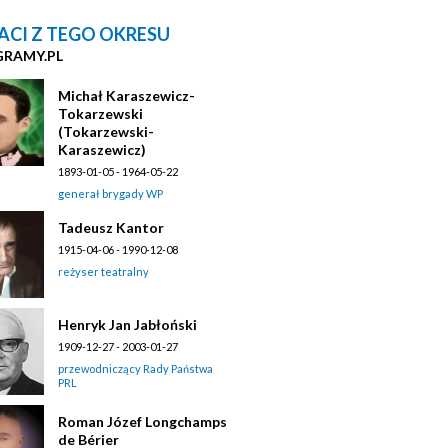
ACI Z TEGO OKRESU
GRAMY.PL
Michał Karaszewicz-
Tokarzewski
(Tokarzewski-
Karaszewicz)
1893-01-05 - 1964-05-22
generał brygady WP
Tadeusz Kantor
1915-04-06 - 1990-12-08
reżyser teatralny
Henryk Jan Jabłoński
1909-12-27 - 2003-01-27
przewodniczący Rady Państwa
PRL
Roman Józef Longchamps
de Bérier