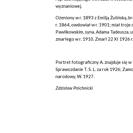
wyznaniowej.
Ożeniony w r. 1893 z Emilją Żulińską,
r. 1864, owdowiał w r. 1901; miał troje
Pawlikowskim, syna, Adama Tadeusza, 
zmarłego w r. 1910. Zmarł 22 XI 1926 r
Portret fotograficzny A. znajduje się 
Sprawozdanie T. S. L. za rok 1926; Zamo
narodowy, W. 1927.
Zdzisław Próchnicki