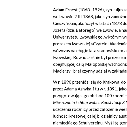
Adam
Ernest (1868–1926), syn Juljusza
we Lwowie 2 III 1868, jako syn zamożne
Cieszyńskim, ukończył w latach 1878 do
Józefa (dziś Batorego) we Lwowie, a n
Uniwersytetu Lwowskiego, w którym w 
prezesem lwowskiej »Czytelni Akademick
wówczas na długie lata stanowisko prze
lwowskiej. Równocześnie był prezesem t
obejmującej całą Małopolskę wschodnią
Macierzy i brał czynny udział w zakład
W r. 1890 przeniósł się do Krakowa, d
przez Adama Asnyka, i tu w r. 1891, ja
przygotowującego obchód 100 rocznicy 
Mieszczanin i chłop wobec Konstytucji 3
uczczenia rocznicy przez założenie wi
ludności kresowej całej b. dzielnicy aust
niemieckiego Schulvereinu. Myśl tę, go