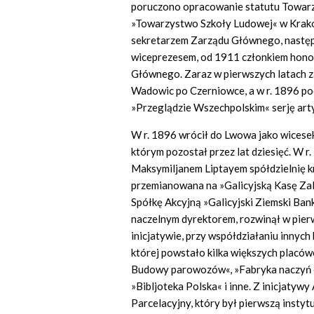
poruczono opracowanie statutu Towarzy
»Towarzystwo Szkoły Ludowej« w Krakowi
sekretarzem Zarządu Głównego, następ
wiceprezesem, od 1911 członkiem hon
Głównego. Zaraz w pierwszych latach za
Wadowic po Czerniowce, a w r. 1896 p
»Przeglądzie Wszechpolskim« serję art
W r. 1896 wrócił do Lwowa jako wicese
którym pozostał przez lat dziesięć. W r
Maksymiljanem Liptayem spółdzielnię 
przemianowana na »Galicyjską Kasę Zal
Spółkę Akcyjną »Galicyjski Ziemski Ban
naczelnym dyrektorem, rozwinął w pierw
inicjatywie, przy współdziałaniu innych
której powstało kilka większych placów
Budowy parowozów«, »Fabryka naczyń e
»Bibljoteka Polska« i inne. Z inicjatyw
Parcelacyjny, który był pierwszą insty