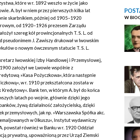
stwa, które w r. 1892 weszło w życie jako
POST
e. A. był w niem przez pierwszych kilka lat
W BIO
nie skarbnikiem, później od 1905–1920
orowym, od 1920–1926 prezesem Zarządu
łożył szereg kół prowincjonalnych T. S. L. od
od pseudonimem J. Zawiszy drukował w lwowskim
ykułów o nowym ówczesnym statucie T. S. L.
kretarz lwowskiej Izby Handlowej i Przemysłowej,
. 1900 założył we Lwowie wspólnie z
kredytową »Kasa Pożyczkowa«, która następnie
iczkową«, w r. 1910 przekształcona została w
k Kredytowy«. Bank ten, w którym A. był do końca
szych latach po wojnie, głównie dzięki jego
 banków, żywą działalność założycielską, dzięki
ek przemysłowych, jak np. »Warszawska Spółka akc.
maljowanych w 0lkuszu«, Instytut wydawniczy
y A. powstał również w Banku w r. 1920 Oddział
tucją prywatną, upoważnioną przez Urząd Ziemski