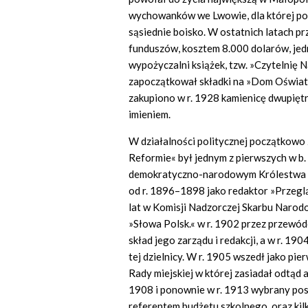
wychowanków we Lwowie, dla której po 
sąsiednie boisko. W ostatnich latach prz
funduszów, kosztem 8.000 dolarów, je
wypożyczalni książek, tzw. »Czytelnię
zapoczątkował składki na »Dom Oświatow
zakupiono w r. 1928 kamienicę dwupiętr
imieniem.
W działalności politycznej początkowo
Reformie« był jednym z pierwszych w b. 
demokratyczno-narodowym Królestwa Po
od r. 1896–1898 jako redaktor »Przegl
lat w Komisji Nadzorczej Skarbu Narod
»Słowa Polsk.« w r. 1902 przez przew
skład jego zarządu i redakcji, a w r. 19
tej dzielnicy. W r. 1905 wszedł jako pi
Rady miejskiej w której zasiadał odtąd
1908 i ponownie w r. 1913 wybrany pos
referentem budżetu szkolnego, oraz kil