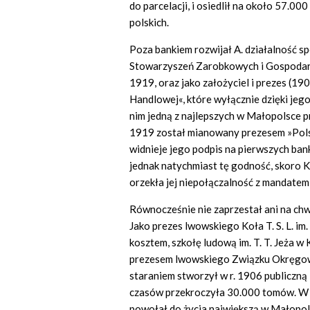
do parcelacji, i osiedlił na około 57.00
polskich.
Poza bankiem rozwijał A. działalność 
Stowarzyszeń Zarobkowych i Gospodarcz
1919, oraz jako założyciel i prezes (
Handlowej«, które wyłącznie dzięki jeg
nim jedną z najlepszych w Małopolsce p
1919 został mianowany prezesem »Polsk
widnieje jego podpis na pierwszych ban
jednak natychmiast tę godność, skoro
orzekła jej niepołączalność z mandatem
Równocześnie nie zaprzestał ani na chw
Jako prezes lwowskiego Koła T. S. L. i
kosztem, szkołę ludową im. T. T. Jeża
prezesem lwowskiego Związku Okręgoweg
staraniem stworzył w r. 1906 publiczną K
czasów przekroczyła 30.000 tomów. W 
powołał do życia największą w Małopols