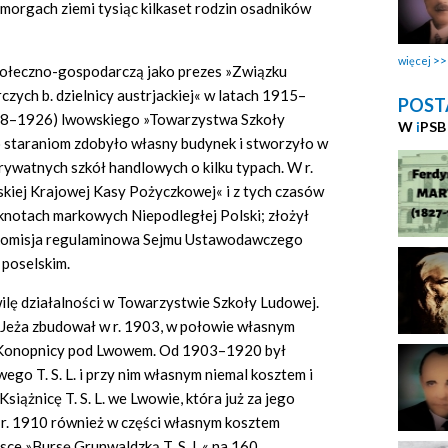
0 morgach ziemi tysiąc kilkaset rodzin osadników
więcej
społeczno-gospodarczą jako prezes »Związku
ych b. dzielnicy austrjackiej« w latach 1915–
POST
1908–1926) lwowskiego »Towarzystwa Szkoły
W
i
PSB
o staraniom zdobyło własny budynek i stworzyło w
rywatnych szkół handlowych o kilku typach. W r.
iej Krajowej Kasy Pożyczkowej« i z tych czasów
knotach markowych Niepodległej Polski; złożył
 Komisja regulaminowa Sejmu Ustawodawczego
 poselskim.
ilę działalności w Towarzystwie Szkoły Ludowej.
m. Jeża zbudował w r. 1903, w połowie własnym
 w Konopnicy pod Lwowem. Od 1903–1920 był
o T. S. L. i przy nim własnym niemal kosztem i
siążnicę T. S. L. we Lwowie, która już za jego
r. 1910 również w części własnym kosztem
ce »Bursę Grunwaldzką T. S. L.« na 160