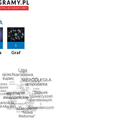
A
1
a
Graf