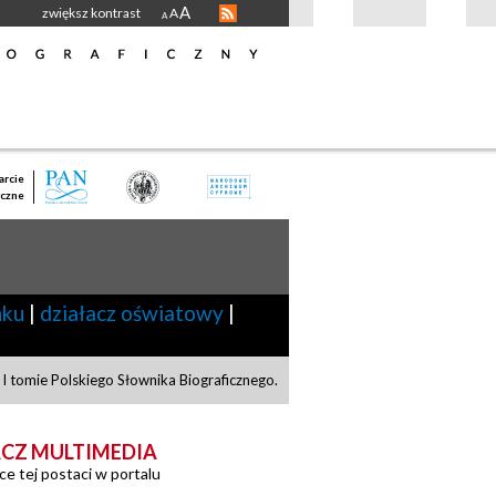
A
zwiększ kontrast
A
A
rcie
czne
nku
|
działacz oświatowy
|
I tomie Polskiego Słownika Biograficznego.
CZ MULTIMEDIA
ce tej postaci w portalu