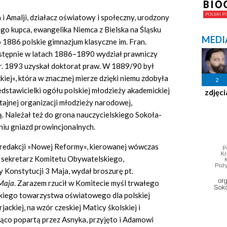
 i Amalji, działacz oświatowy i społeczny, urodzony
go kupca, ewangelika Niemca z Bielska na Śląsku
MEDI
 1886 polskie gimnazjum klasyczne im. Fran.
astępnie w latach 1886–1890 wydział prawniczy
r. 1893 uzyskał doktorat praw. W 1889/90 był
iej«, która w znacznej mierze dzięki niemu zdobyła
2
dstawicielki ogółu polskiej młodzieży akademickiej
zdjęci
ajnej organizacji młodzieży narodowej,
. Należał też do grona nauczycielskiego Sokoła-
aniu gniazd prowincjonalnych.
o redakcji »Nowej Reformy«, kierowanej wówczas
ko sekretarz Komitetu Obywatelskiego,
Konstytucji 3 Maja, wydał broszurę pt.
 Maja
. Zarazem rzucił w Komitecie myśl trwałego
elkiego towarzystwa oświatowego dla polskiej
rjackiej, na wzór czeskiej Maticy školskiej i
rąco popartą przez Asnyka, przyjęto i Adamowi