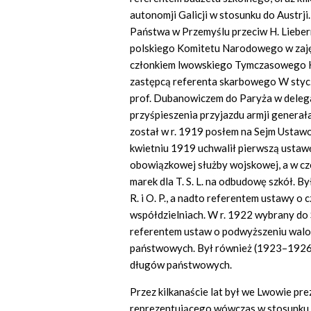
autonomji Galicji w stosunku do Austrji
Państwa w Przemyślu przeciw H. Liebe
polskiego Komitetu Narodowego w zajęt
członkiem lwowskiego Tymczasowego K
zastępcą referenta skarbowego W stycz
prof. Dubanowiczem do Paryża w deleg
przyśpieszenia przyjazdu armji generał
został w r. 1919 posłem na Sejm Ustaw
kwietniu 1919 uchwalił pierwszą ustaw
obowiązkowej służby wojskowej, a w cz
marek dla T. S. L. na odbudowę szkół. 
R. i O. P., a nadto referentem ustawy o 
współdzielniach. W r. 1922 wybrany do
referentem ustaw o podwyższeniu walory
państwowych. Był również (1923–1926) 
długów państwowych.
Przez kilkanaście lat był we Lwowie p
reprezentującego wówczas w stosunku 