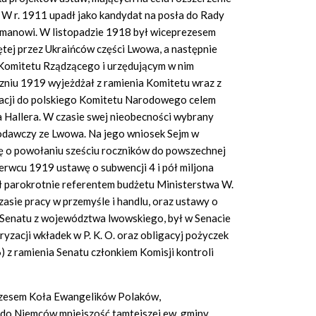
. W r. 1911 upadł jako kandydat na posła do Rady
rmanowi. W listopadzie 1918 był wiceprezesem
ej przez Ukraińców części Lwowa, a następnie
omitetu Rządzącego i urzędującym w nim
niu 1919 wyjeżdżał z ramienia Komitetu wraz z
acji do polskiego Komitetu Narodowego celem
a Hallera. W czasie swej nieobecności wybrany
odawczy ze Lwowa. Na jego wniosek Sejm w
ę o powołaniu sześciu roczników do powszechnej
erwcu 1919 ustawę o subwencji 4 i pół miljona
Był parokrotnie referentem budżetu Ministerstwa W.
czasie pracy w przemyśle i handlu, oraz ustawy o
 Senatu z województwa lwowskiego, był w Senacie
zacji wkładek w P. K. O. oraz obligacyj pożyczek
z ramienia Senatu członkiem Komisji kontroli
rezesem Koła Ewangelików Polaków,
do Niemców mniejszość tamtejszej ew. gminy