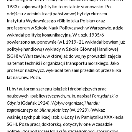
1933 r. zajmował już tylko to ostatnie stanowisko. Po
odejściu z administracji państwowej był dyrektorem
Instytutu Wydawniczego «Biblioteka Polska» oraz
profesorem w Szkole Nauk Politycznych w Warszawie, gdzie
wykładał politykę komunikacyjną. W r. szk. 1935/6
powierzono mu ponownie (w l. 1919–21 wykładał bowiem już
politykę handlową) wykłady w Szkole Głównej Handlowej
(SGH) w Warszawie, w której aż do wojny prowadził zajęcia
na temat techniki i organizacji transportu morskiego. Jako
profesor nadzwycz. wykładał ten sam przedmiot przez kilka
lat na Uniw. Pozn.
H. był autorem szeregu książek i drobniejszych prac
naukowych i publicystycznych, m. in. napisał
Port gdański a
Gdynia
(Gdańsk 1924),
Wpływ organizacji handlu
zagranicznego na bilans płatniczy
(W. 1929). (Wykaz
ważniejszych publikacji zob. u Łozy i w Pamiętniku XXX-lecia
SGH). Poza pracą doktorską, dotyczyły one w zasadzie
polityki gospodarczej Polski (w szczególności stosunków