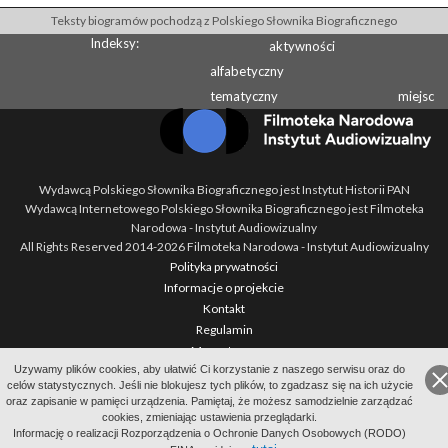
Teksty biogramów pochodzą z Polskiego Słownika Biograficznego
Indeksy:
aktywności
alfabetyczny
tematyczny
miejsc
Wydawcą Polskiego Słownika Biograficznego jest Instytut Historii PAN
Wydawcą Internetowego Polskiego Słownika Biograficznego jest Filmoteka
Narodowa - Instytut Audiowizualny
All Rights Reserved 2014-
2026
Filmoteka Narodowa - Instytut Audiowizualny
Polityka prywatności
Informacje o projekcie
Kontakt
Regulamin
Mapa strony
Uzywamy plików cookies, aby ułatwić Ci korzystanie z naszego serwisu oraz do
BIP
celów statystycznych. Jeśli nie blokujesz tych plików, to zgadzasz się na ich użycie
Wersja: 1.2.0
oraz zapisanie w pamięci urządzenia. Pamiętaj, że możesz samodzielnie zarządzać
cookies, zmieniając ustawienia przeglądarki.
Informację o realizacji Rozporządzenia o Ochronie Danych Osobowych (RODO)