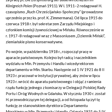
Königreich Polen
(Poznań 1911). W l. 1911–2 redagował H.
czasopismo „Ruch Chrześcijańsko-Społeczny” (prowadzone
uprzednio przez ks. prof. K. Zimmermana). Od lipca 1915 do
czerwca 1918 r. był sekretarzem Zarządu Miejskiego i
członkiem komisji żywnościowej w Mińsku. Równocześnie w
r. 1917–8 redagował wraz z Massoniusem „Dziennik Miński”,
ziemiańskie pismo konserwatywne.
Po wojnie, w październiku 1918 r., rozpoczął pracę w
aparacie państwowym. Kolejno był radcą i naczelnikiem
wydziału w Min. Przemysłu i Handlu i wicedyrektorem
departamentu w Min. Skarbu. Następnie od 1 IV 1921 do 8 II
1923 r. pracował w instytucji prywatnej, aby znów w lipcu
1923 r. wrócić do aparatu państwowego i objąć z ramienia
rządu funkcję jednego z komisarzy w Delegacji Polskiej Rady
Portu i Dróg Wodnych w Gdańsku. W styczniu 1930 r. został
H. przewodniczącym tej delegacji, a od listopada łączył tę
funkcję ze stanowiskiem dyrektora Departamentu
Morskiego w Min. Przemysłu i Handlu. Od maja 1931 do 5 IV