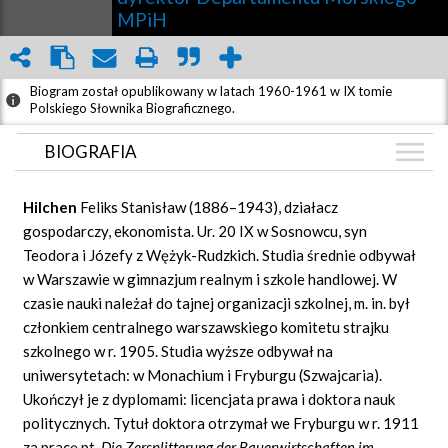
MPiH
Biogram został opublikowany w latach 1960-1961 w IX tomie
Polskiego Słownika Biograficznego.
BIOGRAFIA
BIOGRAFIA
Hilchen
Feliks Stanisław (1886–1943), działacz
ZDJĘCIA
gospodarczy, ekonomista. Ur. 20 IX w Sosnowcu, syn
(1)
Teodora i Józefy z Wężyk-Rudzkich. Studia średnie odbywał
GRAF POWIĄZAŃ
w Warszawie w gimnazjum realnym i szkole handlowej. W
DYSKUSJA
czasie nauki należał do tajnej organizacji szkolnej, m. in. był
Mapa
członkiem centralnego warszawskiego komitetu strajku
szkolnego w r. 1905. Studia wyższe odbywał na
uniwersytetach: w Monachium i Fryburgu (Szwajcaria).
Ukończył je z dyplomami: licencjata prawa i doktora nauk
politycznych. Tytuł doktora otrzymał we Fryburgu w r. 1911
za pracę pt.
Die Zersplitterung der Bauerwirtschaften im