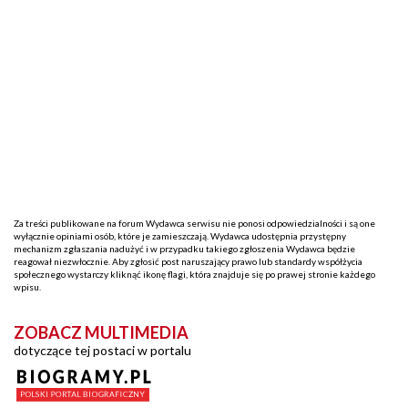
Za treści publikowane na forum Wydawca serwisu nie ponosi odpowiedzialności i są one
wyłącznie opiniami osób, które je zamieszczają. Wydawca udostępnia przystępny
mechanizm zgłaszania nadużyć i w przypadku takiego zgłoszenia Wydawca będzie
reagował niezwłocznie. Aby zgłosić post naruszający prawo lub standardy współżycia
społecznego wystarczy kliknąć ikonę flagi, która znajduje się po prawej stronie każdego
wpisu.
ZOBACZ MULTIMEDIA
dotyczące tej postaci w portalu