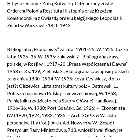
H. był ożeniony z Zofią Kotwicką. Odznaczony został
Orderem Polonia Restituta III stopnia oraz Krzyżem
Komandorskim z Gwiazdą orderu belgijskiego Leopolda II.
Zmarł w Warszawie 18 III 1943 r.
Bibliografia „Ekonomisty” za lata: 1901–25, W. 1925; toż za
lata: 1926–35, W. 1935; Łukawski Z., Bibliografia prasy
polskiej w Rosji w l. 1917–20, „Prasa Współczesna i Dawna”
1958 nr 3 s. 129; Zieliński S., Bibliografia czasopism polskich
za granicą 1830–1934, W. 1935; Łoza, Czy wiesz, kto to
jest?; Olszewicz, Lista strat kultury pol.; – Ostrowski L.,
Polityka finansowa Polski przedwrześniowej, W. 1958;
Pamiętnik trzydziestolecia Szkoły Głównej Handlowej,
1906–36, W. 1938; Port Gdański, Gd. 1926; – „Ekonomista”
(W.) 1920, 1924, 1933, 1935; – Arch. SGPiS w W.: akta
personalne H-a (fot.); Arch. Akt Nowych w W.: Zespół
Prezydium Rady Ministrów, p. 713, wnioski kwalifikacyjne