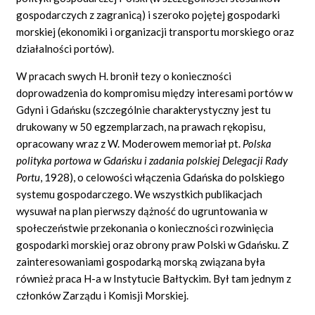
gospodarczych z zagranicą) i szeroko pojętej gospodarki
morskiej (ekonomiki i organizacji transportu morskiego oraz
działalności portów).
W pracach swych H. bronił tezy o konieczności
doprowadzenia do kompromisu między interesami portów w
Gdyni i Gdańsku (szczególnie charakterystyczny jest tu
drukowany w 50 egzemplarzach, na prawach rękopisu,
opracowany wraz z W. Moderowem memoriał pt.
Polska
polityka portowa w Gdańsku i zadania polskiej Delegacji Rady
Portu
, 1928), o celowości włączenia Gdańska do polskiego
systemu gospodarczego. We wszystkich publikacjach
wysuwał na plan pierwszy dążność do ugruntowania w
społeczeństwie przekonania o konieczności rozwinięcia
gospodarki morskiej oraz obrony praw Polski w Gdańsku. Z
zainteresowaniami gospodarką morską związana była
również praca H-a w Instytucie Bałtyckim. Był tam jednym z
członków Zarządu i Komisji Morskiej.