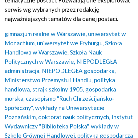
tematyczne postaci. Pozwalają one eksplorować
serwis wg wybranych przez redakcję
najważniejszych tematów dla danej postaci.
gimnazjum realne w Warszawie,
uniwersytet w
Monachium,
uniwersytet we Fryburgu,
Szkoła
Handlowa w Warszawie,
Szkoła Nauk
Politycznych w Warszawie,
NIEPODLEGŁA
administracja,
NIEPODLEGŁA gospodarka,
Ministerstwo Przemysłu i Handlu,
polityka
handlowa,
strajk szkolny 1905,
gospodarka
morska,
czasopismo "Ruch Chrześcijańsko-
Społeczny",
wykłady na Uniwersytecie
Poznańskim,
doktorat nauk politycznych,
Instytut
Wydawniczy "Biblioteka Polska",
wykłady w
Szkole Głównej Handlowej,
polityka gospodarcza