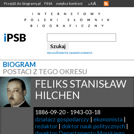
A
Przejdź do: biogramy.pl
FINA
zwiększ kontrast
A
A
wyszukiwanie zaawansowane
BIOGRAM
POSTACI Z TEGO OKRESU
FELIKS STANISŁAW
HILCHEN
1886-09-20
-
1943-03-18
działacz gospodarczy
|
ekonomista
|
redaktor
|
doktor nauk politycznych
|
dyrektor Departamentu Morskiego