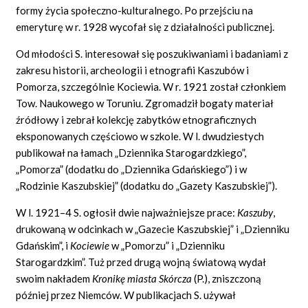
formy życia społeczno-kulturalnego. Po przejściu na
emeryturę w r. 1928 wycofał się z działalności publicznej.
Od młodości S. interesował się poszukiwaniami i badaniami z
zakresu historii, archeologii i etnografii Kaszubów i
Pomorza, szczególnie Kociewia. W r. 1921 został członkiem
Tow. Naukowego w Toruniu. Zgromadził bogaty materiał
źródłowy i zebrał kolekcję zabytków etnograficznych
eksponowanych częściowo w szkole. W l. dwudziestych
publikował na łamach „Dziennika Starogardzkiego”,
„Pomorza” (dodatku do „Dziennika Gdańskiego”) i w
„Rodzinie Kaszubskiej” (dodatku do „Gazety Kaszubskiej”).
W l. 1921–4 S. ogłosił dwie najważniejsze prace:
Kaszuby
,
drukowaną w odcinkach w „Gazecie Kaszubskiej” i „Dzienniku
Gdańskim”, i
Kociewie
w „Pomorzu” i „Dzienniku
Starogardzkim”. Tuż przed drugą wojną światową wydał
swoim nakładem
Kronikę miasta Skórcza
(P.), zniszczoną
później przez Niemców. W publikacjach S. używał