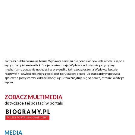
Za treści publikowane na forum Wydawca serwisu nie ponosi odpowiedzialności i są one
wyłącznie opiniami osób, które je zamieszczają. Wydawca udostępnia przystępny
mechanizm zgłaszania nadużyć i w przypadku takiego zgłoszenia Wydawca będzie
reagował niezwłocznie. Aby zgłosić post naruszający prawo lub standardy współżycia
społecznego wystarczy kliknąć ikonę flagi, która znajduje się po prawej stronie każdego
wpisu.
ZOBACZ MULTIMEDIA
dotyczące tej postaci w portalu
MEDIA