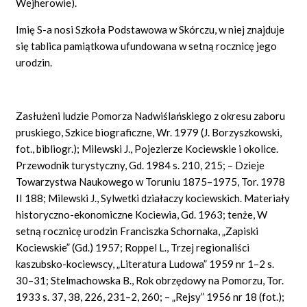
Wejherowie).
Imię S-a nosi Szkoła Podstawowa w Skórczu, w niej znajduje
się tablica pamiątkowa ufundowana w setną rocznicę jego
urodzin.
Zasłużeni ludzie Pomorza Nadwiślańskiego z okresu zaboru
pruskiego, Szkice biograficzne, Wr. 1979 (J. Borzyszkowski,
fot., bibliogr.); Milewski J., Pojezierze Kociewskie i okolice.
Przewodnik turystyczny, Gd. 1984 s. 210, 215; – Dzieje
Towarzystwa Naukowego w Toruniu 1875–1975, Tor. 1978
II 188; Milewski J., Sylwetki działaczy kociewskich. Materiały
historyczno-ekonomiczne Kociewia, Gd. 1963; tenże, W
setną rocznicę urodzin Franciszka Schornaka, „Zapiski
Kociewskie” (Gd.) 1957; Roppel L., Trzej regionaliści
kaszubsko-kociewscy, „Literatura Ludowa” 1959 nr 1–2 s.
30–31; Stelmachowska B., Rok obrzędowy na Pomorzu, Tor.
1933 s. 37, 38, 226, 231–2, 260; – „Rejsy” 1956 nr 18 (fot.);