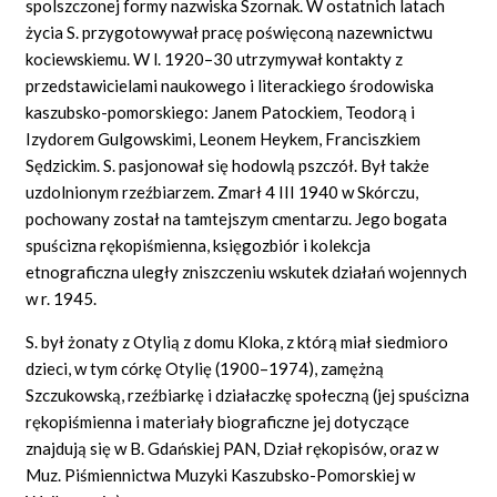
spolszczonej formy nazwiska Szornak. W ostatnich latach
życia S. przygotowywał pracę poświęconą nazewnictwu
kociewskiemu. W l. 1920–30 utrzymywał kontakty z
przedstawicielami naukowego i literackiego środowiska
kaszubsko-pomorskiego: Janem Patockiem, Teodorą i
Izydorem Gulgowskimi, Leonem Heykem, Franciszkiem
Sędzickim. S. pasjonował się hodowlą pszczół. Był także
uzdolnionym rzeźbiarzem. Zmarł 4 III 1940 w Skórczu,
pochowany został na tamtejszym cmentarzu. Jego bogata
spuścizna rękopiśmienna, księgozbiór i kolekcja
etnograficzna uległy zniszczeniu wskutek działań wojennych
w r. 1945.
S. był żonaty z Otylią z domu Kloka, z którą miał siedmioro
dzieci, w tym córkę Otylię (1900–1974), zamężną
Szczukowską, rzeźbiarkę i działaczkę społeczną (jej spuścizna
rękopiśmienna i materiały biograficzne jej dotyczące
znajdują się w B. Gdańskiej PAN, Dział rękopisów, oraz w
Muz. Piśmiennictwa Muzyki Kaszubsko-Pomorskiej w