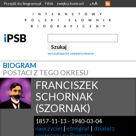
A
Przejdź do: biogramy.pl
FINA
zwiększ kontrast
A
A
wyszukiwanie zaawansowane
BIOGRAM
POSTACI Z TEGO OKRESU
FRANCISZEK
SCHORNAK
(SZORNAK)
1857-11-13
-
1940-03-04
nauczyciel
|
etnograf
|
działacz
społeczny na Pomorzu