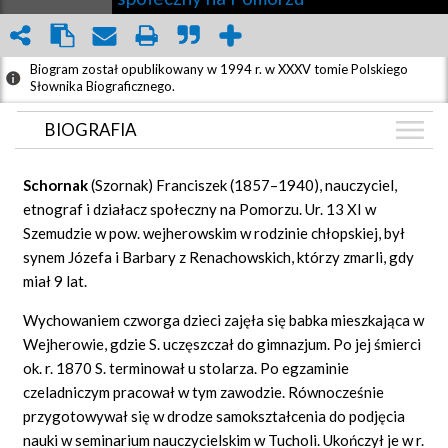
Biogram został opublikowany w 1994 r. w XXXV tomie Polskiego
Słownika Biograficznego.
BIOGRAFIA
BIOGRAFIA
Schornak
(Szornak) Franciszek (1857–1940), nauczyciel,
GRAF POWIĄZAŃ
etnograf i działacz społeczny na Pomorzu. Ur. 13 XI w
Szemudzie w pow. wejherowskim w rodzinie chłopskiej, był
DYSKUSJA
synem Józefa i Barbary z Renachowskich, którzy zmarli, gdy
Mapa
miał 9 lat.
Wychowaniem czworga dzieci zajęła się babka mieszkająca w
Wejherowie, gdzie S. uczęszczał do gimnazjum. Po jej śmierci
ok. r. 1870 S. terminował u stolarza. Po egzaminie
czeladniczym pracował w tym zawodzie. Równocześnie
przygotowywał się w drodze samokształcenia do podjęcia
nauki w seminarium nauczycielskim w Tucholi. Ukończył je w r.