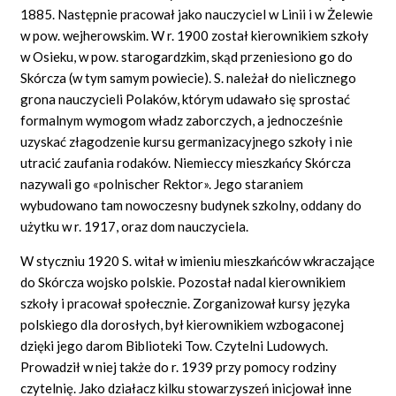
1885. Następnie pracował jako nauczyciel w Linii i w Żelewie
w pow. wejherowskim. W r. 1900 został kierownikiem szkoły
w Osieku, w pow. starogardzkim, skąd przeniesiono go do
Skórcza (w tym samym powiecie). S. należał do nielicznego
grona nauczycieli Polaków, którym udawało się sprostać
formalnym wymogom władz zaborczych, a jednocześnie
uzyskać złagodzenie kursu germanizacyjnego szkoły i nie
utracić zaufania rodaków. Niemieccy mieszkańcy Skórcza
nazywali go «polnischer Rektor». Jego staraniem
wybudowano tam nowoczesny budynek szkolny, oddany do
użytku w r. 1917, oraz dom nauczyciela.
W styczniu 1920 S. witał w imieniu mieszkańców wkraczające
do Skórcza wojsko polskie. Pozostał nadal kierownikiem
szkoły i pracował społecznie. Zorganizował kursy języka
polskiego dla dorosłych, był kierownikiem wzbogaconej
dzięki jego darom Biblioteki Tow. Czytelni Ludowych.
Prowadził w niej także do r. 1939 przy pomocy rodziny
czytelnię. Jako działacz kilku stowarzyszeń inicjował inne