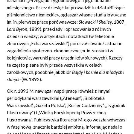
na łamach „Przeglądu Tygodniowego” i jego dodatku
miesięcznego. Przez dziesięć lat prowadził tu dział «Bieżące
piśmiennictwo niemieckie», ogłaszał własne studia krytyczne
(m. in. pierwsze prace porównawcze:
Słowacki i Shelley
,
1887,
Lord Byron
,
1889), przekłady i opracowania z różnych
dziedzin wiedzy; w artykułach i notatkach (w felietonie
zbiorowym „Echa warszawskie”) poruszał również aktualne
zagadnienia społeczno-ekonomiczne (m. in. stosunki w
kolejnictwie, warunki pracy urzędników biurowych). Rzeczy
te często pisane były przede wszystkim w celach
zarobkowych, podobnie jak zbiór
Bajdy i baśnie dla młodych i
starych
(W. 1892).
Ok. r. 1893 M. nawiązał współpracę również z innymi
periodykami warszawskimi („Ateneum”, „Biblioteka
Warszawska”, „Gazeta Polska”, „Kurier Codzienny”, „Tygodnik
Illustrowany”) i „Wielką Encyklopedią Powszechną
Ilustrowaną”. Publicystyka literacka M-ego weszła wówczas
w fazę nową, znacznie bardziej ambitną. Informując nadal o
dawnej i nowej literaturze zagranicznej, zajął się M. jednak