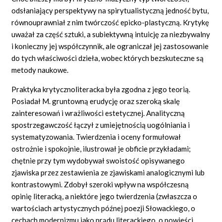
odsłaniający perspektywy na spirytualistyczną jedność bytu,
równouprawniał z nim twórczość epicko-plastyczną. Krytykę
uważał za część sztuki, a subiektywną intuicję za niezbywalny
i konieczny jej współczynnik, ale ograniczał jej zastosowanie
do tych właściwości dzieła, wobec których bezskuteczne są
metody naukowe.
Praktyka krytycznoliteracka była zgodna z jego teorią.
Posiadał M. gruntowną erudycję oraz szeroką skalę
zainteresowań i wrażliwości estetycznej. Analityczną
spostrzegawczość łączył z umiejętnością uogólniania i
systematyzowania. Twierdzenia i oceny formułował
ostrożnie i spokojnie, ilustrował je obficie przykładami;
chętnie przy tym wydobywał swoistość opisywanego
zjawiska przez zestawienia ze zjawiskami analogicznymi lub
kontrastowymi. Zdobył szeroki wpływ na współczesną
opinię literacką, a niektóre jego twierdzenia (zwłaszcza o
wartościach artystycznych późnej poezji Słowackiego, o
cechach modernizmu jako prądu literackiego, o powieści