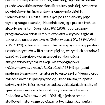
przede wszystkim nowościami literatury polskiej, zwłaszcza
powieściowej (m. in. gruntowne omówienia dzieł H.
Sienkiewicza i B. Prusa, ustalające po raz pierwszy jego
wysoką rangę pisarską). Najcelniejsze jego prace z tych lat
złożyły się na tom
Swoi i obcy
(W. 1898), poprzedzony
programowym artykułem
Subiektywizm w krytyce.
Ogłosił
także studium porównawcze
Diabeł w poezji
(W. 1894, Wyd.
2. W. 1899), gdzie analizował «historię i psychologię postaci
uosabiających zło w literaturze pięknej wszystkich narodów i
czasów». Stopniowo wzrastającej solidarności z
antypozytywistyczną reakcją światopoglądową
(
Wstecznictwo czy reakcja?
,
„Kur. Codz.” 1894) i prądami
modernistycznymi w literaturze towarzyszył u M-ego zwrot
zainteresowań ku parapsychologii (mediumizm, telepatia,
spirytyzm). M. informował o naukowych badaniach nad tymi
zjawiskami i sam w nich uczestniczył (seanse z Eusapią
Palladino w Warszawie w l. 1893–4), a jednocześnie
studiował historyczne powiązania tych zjawisk z magią i