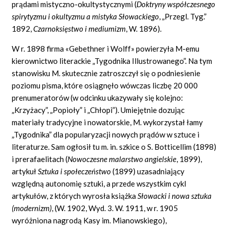
prądami mistyczno-okultystycznymi (
Doktryny współczesnego
spirytyzmu i okultyzmu a mistyka Słowackiego
,
„Przegl. Tyg.”
1892,
Czarnoksięstwo i mediumizm
,
W. 1896).
W r. 1898 firma «Gebethner i Wolff» powierzyła M-emu
kierownictwo literackie „Tygodnika Illustrowanego”. Na tym
stanowisku M. skutecznie zatroszczył się o podniesienie
poziomu pisma, które osiągnęło wówczas liczbę 20 000
prenumeratorów (w odcinku ukazywały się kolejno:
„Krzyżacy”, „Popioły” i „Chłopi”). Umiejętnie dozując
materiały tradycyjne i nowatorskie, M. wykorzystał łamy
„Tygodnika” dla popularyzacji nowych prądów w sztuce i
literaturze. Sam ogłosił tu m. in. szkice o S. Botticellim (1898)
i prerafaelitach (
Nowoczesne malarstwo angielskie
,
1899),
artykuł
Sztuka i społeczeństwo
(1899) uzasadniający
względną autonomię sztuki, a przede wszystkim cykl
artykułów, z których wyrosła książka
Słowacki i nowa sztuka
(modernizm)
,
(W. 1902, Wyd. 3. W. 1911, w r. 1905
wyróżniona nagrodą Kasy im. Mianowskiego),