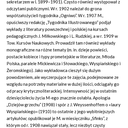
sekretarzem w l. 1899–1901). Często również występował z
odczytami publicznymi. W r. 1902 należał do grona
współzałożycieli tygodnika „Ogniwo”. W r. 1907 M.,
opuściwszy redakcję „Tygodnika Illustrowanego” podjął
wykłady z literatury powszechnej i polskiej na kursach
pedagogicznych J. Miłkowskiego i L. Rudzkiej, a w r. 1909 w
Tow. Kursów Naukowych. Prowadził tam również wykłady
monograficzne na różne tematy (m. in. dzieje powieści,
postacie kobiece i typy prometejskie w literaturze, Młoda
Polska, paralele Mickiewicza i Słowackiego, Wyspiańskiego i
Żeromskiego). Jako wykładowca cieszył się dużym
powodzeniem, ale wyczerpujące te zajęcia, podejmowane ze
względu na potrzeby materialne w dużej ilości, odciągały go
od pracy krytycznoliterackiej. Intensywność jej w ostatnim
dziesięcioleciu życia M-ego znacznie osłabła. Apologia
„Dziejów grzechu” (1908) i spór z J. Weyssenhoffem o «laury
Wyspiańskiego» (1910) to ostatnie z jego wybitniejszych
artykułów; opublikował je M. w miesięczniku „Sfinks”, z
którym od r. 1908 nawiązał stały, lecz niezbyt częsty