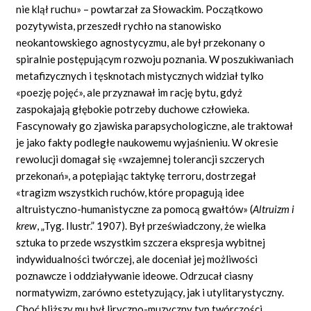
nie klął ruchu» – powtarzał za Słowackim. Początkowo
pozytywista, przeszedł rychło na stanowisko
neokantowskiego agnostycyzmu, ale był przekonany o
spiralnie postępującym rozwoju poznania. W poszukiwaniach
metafizycznych i tęsknotach mistycznych widział tylko
«poezję pojęć», ale przyznawał im rację bytu, gdyż
zaspokajają głębokie potrzeby duchowe człowieka.
Fascynowały go zjawiska parapsychologiczne, ale traktował
je jako fakty podległe naukowemu wyjaśnieniu. W okresie
rewolucji domagał się «wzajemnej tolerancji szczerych
przekonań», a potępiając taktykę terroru, dostrzegał
«tragizm
wszystkich ruchów, które propagują idee
altruistyczno-humanistyczne za pomocą
gwałtów»
(
Altruizm i
krew
,
„Tyg. Ilustr.” 1907). Był przeświadczony, że wielka
sztuka to przede wszystkim szczera ekspresja wybitnej
indywidualności twórczej, ale doceniał jej możliwości
poznawcze i oddziaływanie ideowe. Odrzucał ciasny
normatywizm, zarówno estetyzujący, jak i utylitarystyczny.
Choć bliższy mu był liryczno-muzyczny typ twórczości,