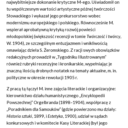
najwybitniejsze dokonanie krytyczne M-ego. Uświadomił on
tu współczesnym wartości artystyczne późnej twórczości
Słowackiego i wykazał jego prekursorstwo wobec
modernizmu europejskiego i polskiego. Równocześnie M.
wspierał aprobatywną krytyką rozwój powieści
młodopolskiej (większość recenzji w tomie
Twórczość i twórcy
,
W. 1904), ze szczególnym entuzjazmem i wnikliwością
omawiając dzieła S. Żeromskiego. Z racji swych obowiązków
redakcyjnych prowadził w „Tygodniku Illustrowanym”
również rubryki recenzyjne i kronikarskie, wypełniając je
znaczną ilością drobnych notatek na tematy aktualne, m. in.
polityczne w okresie rewolucji 1905 r.
Z pracą tą łączył M. inne zajęcia literackie i organizacyjne:
kierownictwo działu humanistycznego „Encyklopedii
Powszechnej” Orgelbranda (1898–1904), współpracę z
„Poradnikiem dla Samouków” (gdzie powierzono mu działy:
Historia sztuki
,
1899, i
Estetyka
,
1900), udział w sądach
konkursowych i w komitecie Kasy Literackiej (był jego