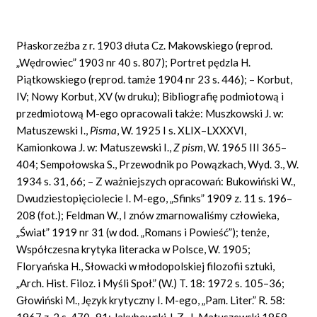
Płaskorzeźba z r. 1903 dłuta Cz. Makowskiego (reprod.
„Wędrowiec” 1903 nr 40 s. 807); Portret pędzla H.
Piątkowskiego (reprod. tamże 1904 nr 23 s. 446); – Korbut,
IV; Nowy Korbut, XV (w druku); Bibliografię podmiotową i
przedmiotową M-ego opracowali także: Muszkowski J. w:
Matuszewski I.,
Pisma
,
W. 1925 I s. XLIX–LXXXVI,
Kamionkowa J. w: Matuszewski I.,
Z pism
,
W. 1965 III 365–
404; Sempołowska S., Przewodnik po Powązkach, Wyd. 3., W.
1934 s. 31, 66; – Z ważniejszych opracowań: Bukowiński W.,
Dwudziestopięciolecie I. M-ego, „Sfinks” 1909 z. 11 s. 196–
208 (fot.); Feldman W., I znów zmarnowaliśmy człowieka,
„Świat” 1919 nr 31 (w dod. „Romans i Powieść”); tenże,
Współczesna krytyka literacka w Polsce, W. 1905;
Floryańska H., Słowacki w młodopolskiej filozofii sztuki,
„Arch. Hist. Filoz. i Myśli Społ.” (W.) T. 18: 1972 s. 105–36;
Głowiński M., Język krytyczny I. M-ego, „Pam. Liter.” R. 58:
1967 z. 2 s. 470–91; Jakubowski J. Z., I. Matuszewski 1858–