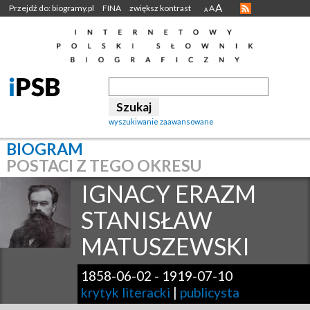
A
Przejdź do: biogramy.pl
FINA
zwiększ kontrast
A
A
wyszukiwanie zaawansowane
BIOGRAM
POSTACI Z TEGO OKRESU
IGNACY ERAZM
STANISŁAW
MATUSZEWSKI
1858-06-02
-
1919-07-10
krytyk literacki
|
publicysta