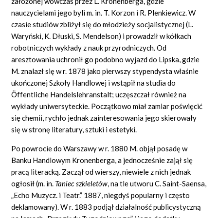
założonej wówczas przez L. Kronenberga, gdzie
nauczycielami jego byli m. in. T. Korzon i R. Plenkiewicz. W
czasie studiów zbliżył się do młodzieży socjalistycznej (L.
Waryński, K. Dłuski, S. Mendelson) i prowadził w kółkach
robotniczych wykłady z nauk przyrodniczych. Od
aresztowania uchronił go podobno wyjazd do Lipska, gdzie
M. znalazł się w r. 1878 jako pierwszy stypendysta właśnie
ukończonej Szkoły Handlowej i wstąpił na studia do
Öffentliche Handelslehranstalt; uczęszczał również na
wykłady uniwersyteckie. Początkowo miał zamiar poświęcić
się chemii, rychło jednak zainteresowania jego skierowały
się w stronę literatury, sztuki i estetyki.
Po powrocie do Warszawy w r. 1880 M. objął posadę w
Banku Handlowym Kronenberga, a jednocześnie zajął się
pracą literacką. Zaczął od wierszy, niewiele z nich jednak
ogłosił (m. in.
Taniec szkieletów
,
na tle utworu C. Saint-Saensa,
„Echo Muzycz. i Teatr.” 1887, niegdyś popularny i często
deklamowany). W r. 1883 podjął działalność publicystyczną