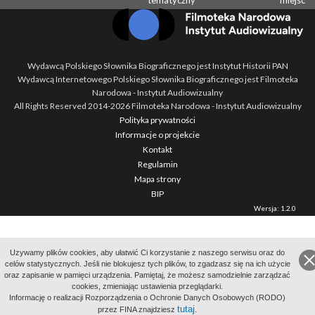
tematyczny
miejsc
Wydawcą Polskiego Słownika Biograficznego jest Instytut Historii PAN
Wydawcą Internetowego Polskiego Słownika Biograficznego jest Filmoteka
Narodowa - Instytut Audiowizualny
All Rights Reserved 2014-
2026
Filmoteka Narodowa - Instytut Audiowizualny
Polityka prywatności
Informacje o projekcie
Kontakt
Regulamin
Mapa strony
BIP
Wersja: 1.2.0
Uzywamy plików cookies, aby ułatwić Ci korzystanie z naszego serwisu oraz do
celów statystycznych. Jeśli nie blokujesz tych plików, to zgadzasz się na ich użycie
oraz zapisanie w pamięci urządzenia. Pamiętaj, że możesz samodzielnie zarządzać
cookies, zmieniając ustawienia przeglądarki.
Informację o realizacji Rozporządzenia o Ochronie Danych Osobowych (RODO)
tutaj
przez FINA znajdziesz
.