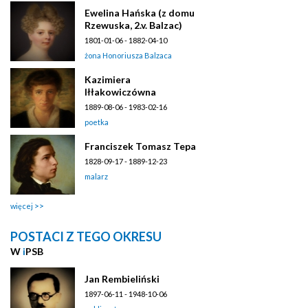
Ewelina Hańska (z domu
Rzewuska, 2.v. Balzac)
1801-01-06 - 1882-04-10
żona Honoriusza Balzaca
Kazimiera
Iłłakowiczówna
1889-08-06 - 1983-02-16
poetka
Franciszek Tomasz Tepa
1828-09-17 - 1889-12-23
malarz
więcej
POSTACI Z TEGO OKRESU
W
i
PSB
Jan Rembieliński
1897-06-11 - 1948-10-06