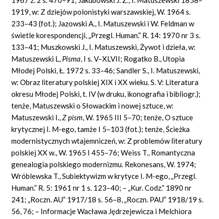
1919, w: Z dziejów polonistyki warszawskiej, W. 1964 s.
233–43 (fot.); Jazowski A., I. Matuszewski i W. Feldman w
świetle korespondencji, „Przegl. Human.” R. 14: 1970 nr 3 s.
133–41; Muszkowski J., I. Matuszewski, Żywot i dzieła, w:
Matuszewski L,
Pisma
,
I s. V–XLVII; Rogatko B., Utopia
Młodej Polski, Ł. 1972 s. 33–46; Sandler S., I. Matuszewski,
w: Obraz literatury polskiej XIX i XX wieku. S. V: Literatura
okresu Młodej Polski, t. IV (w druku, ikonografia i bibliogr.);
tenże, Matuszewski o Słowackim i nowej sztuce, w:
Matuszewski I.,
Z pism
,
W. 1965 III 5–70; tenże, O sztuce
krytycznej I. M-ego, tamże I 5–103 (fot.); tenże, Ścieżka
modernistycznych wtajemniczeń, w: Z problemów literatury
polskiej XX w., W. 1965 I 455–76; Weiss T., Romantyczna
genealogia polskiego modernizmu. Rekonesans, W. 1974;
Wróblewska T., Subiektywizm w krytyce I. M-ego, „Przegl.
Human.” R. 5: 1961 nr 1 s. 123–40; – „Kur. Codz.” 1890 nr
241; „Roczn. AU” 1917/18 s. 56–8, „Roczn. PAU” 1918/19 s.
56, 76; – Informacje Wacława Jędrzejewicza i Melchiora