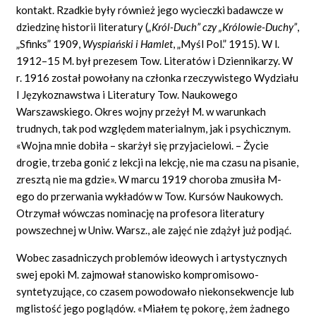
kontakt. Rzadkie były również jego wycieczki badawcze w
dziedzinę historii literatury (
„Król-Duch” czy „Królowie-Duchy”
,
„Sfinks” 1909,
Wyspiański i Hamlet
,
„Myśl Pol.” 1915). W l.
1912–15 M. był prezesem Tow. Literatów i Dziennikarzy. W
r. 1916 został powołany na członka rzeczywistego Wydziału
I Językoznawstwa i Literatury Tow. Naukowego
Warszawskiego. Okres wojny przeżył M. w warunkach
trudnych, tak pod względem materialnym, jak i psychicznym.
«Wojna mnie dobiła – skarżył się przyjacielowi. – Życie
drogie, trzeba gonić z lekcji na lekcję, nie ma czasu na pisanie,
zresztą nie ma gdzie». W marcu 1919 choroba zmusiła M-
ego do przerwania wykładów w Tow. Kursów Naukowych.
Otrzymał wówczas nominację na profesora literatury
powszechnej w Uniw. Warsz., ale zajęć nie zdążył już podjąć.
Wobec zasadniczych problemów ideowych i artystycznych
swej epoki M. zajmował stanowisko kompromisowo-
syntetyzujące, co czasem powodowało niekonsekwencje lub
mglistość jego poglądów. «Miałem tę pokorę, żem żadnego