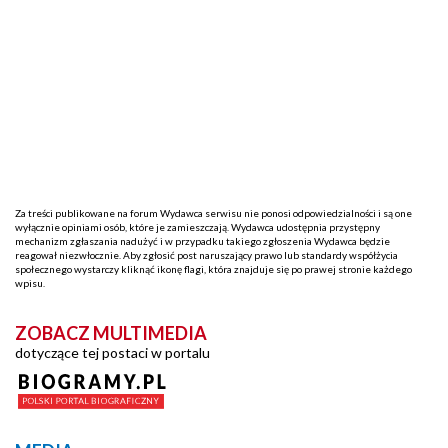
Za treści publikowane na forum Wydawca serwisu nie ponosi odpowiedzialności i są one
wyłącznie opiniami osób, które je zamieszczają. Wydawca udostępnia przystępny
mechanizm zgłaszania nadużyć i w przypadku takiego zgłoszenia Wydawca będzie
reagował niezwłocznie. Aby zgłosić post naruszający prawo lub standardy współżycia
społecznego wystarczy kliknąć ikonę flagi, która znajduje się po prawej stronie każdego
wpisu.
ZOBACZ MULTIMEDIA
dotyczące tej postaci w portalu