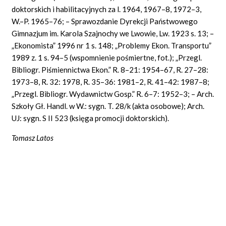
doktorskich i habilitacyjnych za l. 1964, 1967–8, 1972–3,
W.–P. 1965–76; – Sprawozdanie Dyrekcji Państwowego
Gimnazjum im. Karola Szajnochy we Lwowie, Lw. 1923 s. 13; –
„Ekonomista” 1996 nr 1 s. 148; „Problemy Ekon. Transportu”
1989 z. 1 s. 94–5 (wspomnienie pośmiertne, fot.); „Przegl.
Bibliogr. Piśmiennictwa Ekon.” R. 8–21: 1954–67, R. 27–28:
1973–8, R. 32: 1978, R. 35–36: 1981–2, R. 41–42: 1987–8;
„Przegl. Bibliogr. Wydawnictw Gosp.” R. 6–7: 1952–3; – Arch.
Szkoły Gł. Handl. w W.: sygn. T. 28/k (akta osobowe); Arch.
UJ: sygn. S II 523 (księga promocji doktorskich).
Tomasz Latos