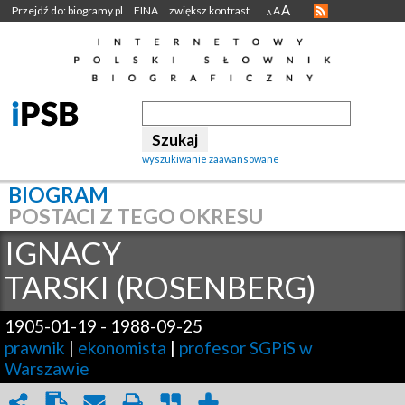
A
Przejdź do: biogramy.pl
FINA
zwiększ kontrast
A
A
wyszukiwanie zaawansowane
BIOGRAM
POSTACI Z TEGO OKRESU
IGNACY
TARSKI (ROSENBERG)
1905-01-19
-
1988-09-25
prawnik
|
ekonomista
|
profesor SGPiS w
Warszawie