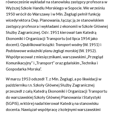
równocześnie wykładał na stanowisku zastępcy profesora w
Wyższej Szkole Handlu Morskiego w Sopocie. We wrześniu
1950 wrócił do Warszawy i w Min. Żeglugi pełnił funkcję
wicedyrektora Dep. Planowania, łącząc ją ze stanowiskiem
zastępcy profesora i wykładami z ekonomii w Szkole Głównej
Służby Zagranicznej. Od r. 1951 kierował tam Katedrą
Ekonomiki i Organizacji Transportu (od lipca 1954 jako
docent). Opublikował książki:
Transport wodny
(W. 1951) i
Podstawowe wskaźniki planu żeglugi morskiej
(W. 1952).
Współpracował z miesięcznikami, warszawskimi „Przegląd
Komunikacyjny” i „Transport” oraz gdańskim „Technika i
Gospodarka Morska”.
W marcu 1953 odszedł T. z Min. Żeglugi, a po likwidacji w
październiku r.n. Szkoły Głównej Służby Zagranicznej
przeszedł z całą Katedrą Ekonomiki i Organizacji Transportu
do warszawskiej Szkoły Głównej Planowania i Statystyki
(SGPiS), w której nadal kierował Katedrą na stanowisku
docenta. Nawiązał współpracę z kolejnymi warszawskimi