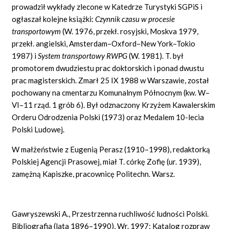
prowadził wykłady zlecone w Katedrze Turystyki SGPiS i
ogłaszał kolejne książki:
Czynnik czasu w procesie
transportowym
(W. 1976, przekł. rosyjski, Moskva 1979,
przekł. angielski, Amsterdam–Oxford–New York–Tokio
1987) i
System transportowy RWPG
(W. 1981). T. był
promotorem dwudziestu prac doktorskich i ponad dwustu
prac magisterskich. Zmarł 25 IX 1988 w Warszawie, został
pochowany na cmentarzu Komunalnym Północnym (kw. W–
VI–11 rząd. 1 grób 6). Był odznaczony Krzyżem Kawalerskim
Orderu Odrodzenia Polski (1973) oraz Medalem 10-lecia
Polski Ludowej.
W małżeństwie z Eugenią Perasz (1910–1998), redaktorką
Polskiej Agencji Prasowej, miał T. córkę Zofię (ur. 1939),
zamężną Kapiszke, pracownicę Politechn. Warsz.
Gawryszewski A., Przestrzenna ruchliwość ludności Polski.
Bibliografia (lata 1896–1990), Wr. 1997; Katalog rozpraw