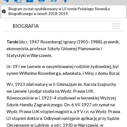
Biogram został opublikowany w LII tomie Polskiego Słownika
Biograficznego w latach 2018-2019.
BIOGRAFIA
BIOGRAFIA
Tarski
(do r. 1947 Rosenberg) Ignacy (1905–1988), prawnik,
GRAF POWIĄZAŃ
ekonomista, profesor Szkoły Głównej Planowania i
Statystyki w Warszawie.
DYSKUSJA
Mapa
Ur. 19 I we Lwowie w zasymilowanej rodzinie żydowskiej, był
synem Wilhelma Rosenberga, adwokata, i Miny z domu Boral.
W r. 1923 zdał maturę w II Gimnazjum im. Karola Szajnochy
we Lwowie i podjął studia na Wydz. Prawa UJK.
Równocześnie w l. 1923–4 studiował w lwowskiej Wyższej
Szkole Handlu Zagranicznego. Dn. 6 VII 1927 otrzymał na
Wydz. Prawa UJK stopień magistra, a 9 V r.n. na Wydz. Prawa
UJ stopień doktora. Odbywał następnie aplikację przy Sądzie
Okręgowym w Lublinie, a od r. 1930 w Warszawie, w