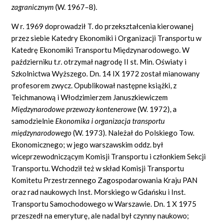
zagranicznym
(W. 1967–8).
W r. 1969 doprowadził T. do przekształcenia kierowanej
przez siebie Katedry Ekonomiki i Organizacji Transportu w
Katedrę Ekonomiki Transportu Międzynarodowego. W
październiku t.r. otrzymał nagrodę II st. Min. Oświaty i
Szkolnictwa Wyższego. Dn. 14 IX 1972 został mianowany
profesorem zwycz. Opublikował następne książki, z
Teichmanową i Włodzimierzem Januszkiewiczem
Międzynarodowe przewozy kontenerowe
(W. 1972), a
samodzielnie
Ekonomika i organizacja transportu
międzynarodowego
(W. 1973). Należał do Polskiego Tow.
Ekonomicznego; w jego warszawskim oddz. był
wiceprzewodniczącym Komisji Transportu i członkiem Sekcji
Transportu. Wchodził też w skład Komisji Transportu
Komitetu Przestrzennego Zagospodarowania Kraju PAN
oraz rad naukowych Inst. Morskiego w Gdańsku i Inst.
Transportu Samochodowego w Warszawie. Dn. 1 X 1975
przeszedł na emeryturę, ale nadal był czynny naukowo;