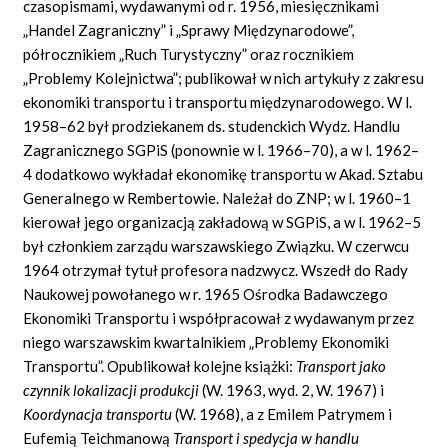
czasopismami, wydawanymi od r. 1956, miesięcznikami
„Handel Zagraniczny” i „Sprawy Międzynarodowe”,
półrocznikiem „Ruch Turystyczny” oraz rocznikiem
„Problemy Kolejnictwa”; publikował w nich artykuły z zakresu
ekonomiki transportu i transportu międzynarodowego. W l.
1958–62 był prodziekanem ds. studenckich Wydz. Handlu
Zagranicznego SGPiS (ponownie w l. 1966–70), a w l. 1962–
4 dodatkowo wykładał ekonomikę transportu w Akad. Sztabu
Generalnego w Rembertowie. Należał do ZNP; w l. 1960–1
kierował jego organizacją zakładową w SGPiS, a w l. 1962–5
był członkiem zarządu warszawskiego Związku. W czerwcu
1964 otrzymał tytuł profesora nadzwycz. Wszedł do Rady
Naukowej powołanego w r. 1965 Ośrodka Badawczego
Ekonomiki Transportu i współpracował z wydawanym przez
niego warszawskim kwartalnikiem „Problemy Ekonomiki
Transportu”. Opublikował kolejne książki:
Transport jako
czynnik lokalizacji produkcji
(W. 1963, wyd. 2, W. 1967) i
Koordynacja transportu
(W. 1968), a z Emilem Patrymem i
Eufemią Teichmanową
Transport i spedycja w handlu