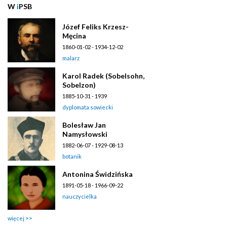
W
i
PSB
Józef Feliks Krzesz-
Męcina
1860-01-02 - 1934-12-02
malarz
Karol Radek (Sobelsohn,
Sobelzon)
1885-10-31 - 1939
dyplomata sowiecki
Bolesław Jan
Namysłowski
1882-06-07 - 1929-08-13
botanik
Antonina Świdzińska
1891-05-18 - 1966-09-22
nauczycielka
więcej