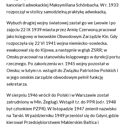
kancelarii adwokackiej Maksymiliana Schönbacha. W r. 1933
rozpoczął w stolicy samodzielną praktykę adwokacką.
Wybuch drugiej wojny światowej zastał go we Lwowie i po
zajęciu 22 IX 1939 miasta przez Armię Czerwoną pracował
jako księgowy w lwowskim Obwodowym Zarządzie Kin. Gdy
rozpoczęła się 22 VI 1941 wojna niemiecko-sowiecka,
ewakuował się do Kijowa, a następnie w głąb ZSRR; w
Omsku pracował na stanowisku księgowego w dyrekcji portu
rzecznego. Po zakończeniu w r. 1945 wojny pozostał w
Omsku; w lutym r.n. wstąpił do Związku Patriotów Polskich i
w jego omskim zarządzie obwodowym pełnił funkcję
sekretarza.
W sierpniu 1946 wrócił do Polski i w Warszawie został
zatrudniony w Min. Żeglugi. Wstąpił t.r. do PPR (od r. 1948
był członkiem PZPR). W listopadzie 1947 zmienił nazwisko
na Tarski. W październiku 1949 przeniósł się do Gdyni, gdzie
kierował Przedsiębiorstwem Maklerskim Baltica i