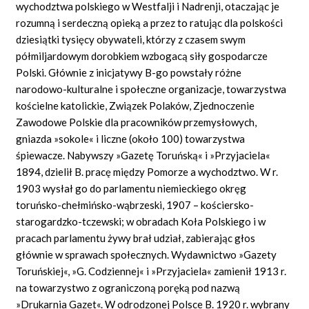
wychodztwa polskiego w Westfalji i Nadrenji, otaczając je
rozumną i serdeczną opieką a przez to ratując dla polskości
dziesiątki tysięcy obywateli, którzy z czasem swym
półmiljardowym dorobkiem wzbogacą siły gospodarcze
Polski. Głównie z inicjatywy B-go powstały różne
narodowo-kulturalne i społeczne organizacje, towarzystwa
kościelne katolickie, Związek Polaków, Zjednoczenie
Zawodowe Polskie dla pracowników przemysłowych,
gniazda »sokole« i liczne (około 100) towarzystwa
śpiewacze. Nabywszy »Gazetę Toruńską« i »Przyjaciela«
1894, dzielił B. pracę między Pomorze a wychodztwo. W r.
1903 wysłał go do parlamentu niemieckiego okręg
toruńsko-chełmińsko-wąbrzeski, 1907 – kościersko-
starogardzko-tczewski; w obradach Koła Polskiego i w
pracach parlamentu żywy brał udział, zabierając głos
głównie w sprawach społecznych. Wydawnictwo »Gazety
Toruńskiej«, »G. Codziennej« i »Przyjaciela« zamienił 1913 r.
na towarzystwo z ograniczoną poręką pod nazwą
»Drukarnia Gazet«. W odrodzonej Polsce B. 1920 r. wybrany