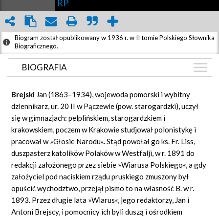
RP
Biogram został opublikowany w 1936 r. w II tomie Polskiego Słownika
Biograficznego.
BIOGRAFIA
BIOGRAFIA
Brejski
Jan (1863–1934), wojewoda pomorski i wybitny
GRAF POWIĄZAŃ
dziennikarz, ur. 20 II w Pączewie (pow. starogardzki), uczył
się w gimnazjach: pelplińskiem, starogardzkiem i
DYSKUSJA
krakowskiem, poczem w Krakowie studjował polonistykę i
Mapa
pracował w »Głosie Narodu«. Stąd powołał go ks. Fr. Liss,
duszpasterz katolików Polaków w Westfalji, w r. 1891 do
redakcji założonego przez siebie »Wiarusa Polskiego«, a gdy
założyciel pod naciskiem rządu pruskiego zmuszony był
opuścić wychodztwo, przejął pismo to na własność B. w r.
1893. Przez długie lata »Wiarus«, jego redaktorzy, Jan i
Antoni Brejscy, i pomocnicy ich byli duszą i ośrodkiem