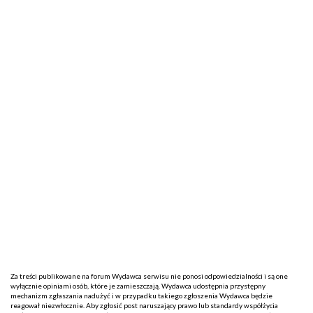
Za treści publikowane na forum Wydawca serwisu nie ponosi odpowiedzialności i są one
wyłącznie opiniami osób, które je zamieszczają. Wydawca udostępnia przystępny
mechanizm zgłaszania nadużyć i w przypadku takiego zgłoszenia Wydawca będzie
reagował niezwłocznie. Aby zgłosić post naruszający prawo lub standardy współżycia