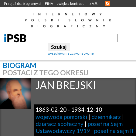
A
Przejdź do: biogramy.pl
FINA
zwiększ kontrast
A
A
wyszukiwanie zaawansowane
BIOGRAM
POSTACI Z TEGO OKRESU
JAN
BREJSKI
1863-02-20
-
1934-12-10
wojewoda pomorski
|
dziennikarz
|
działacz społeczny
|
poseł na Sejm
Ustawodawczy 1919
|
poseł na sejm II