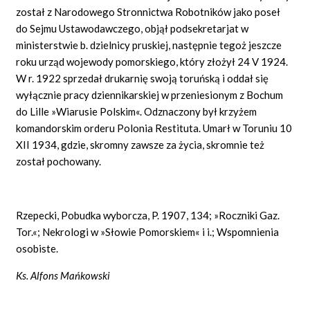
został z Narodowego Stronnictwa Robotników jako poseł
do Sejmu Ustawodawczego, objął podsekretarjat w
ministerstwie b. dzielnicy pruskiej, następnie tegoż jeszcze
roku urząd wojewody pomorskiego, który złożył 24 V 1924.
W r. 1922 sprzedał drukarnię swoją toruńską i oddał się
wyłącznie pracy dziennikarskiej w przeniesionym z Bochum
do Lille »Wiarusie Polskim«. Odznaczony był krzyżem
komandorskim orderu Polonia Restituta. Umarł w Toruniu 10
XII 1934, gdzie, skromny zawsze za życia, skromnie też
został pochowany.
Rzepecki, Pobudka wyborcza, P. 1907, 134; »Roczniki Gaz.
Tor.«; Nekrologi w »Słowie Pomorskiem« i i.; Wspomnienia
osobiste.
Ks. Alfons Mańkowski