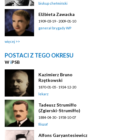
biskup chełmiński
Elżbieta Zawacka
1909-03-19 - 2009-01-10
generał brygady WP
więcej
POSTACI Z TEGO OKRESU
W
i
PSB
Kazimierz Bruno
Rzętkowski
1870-01-05 - 1924-12-20
lekarz
Tadeusz Strumiłło
(Zgierski-Strumiłło)
1884-04-30 - 1958-10-07
filozof
Alfons Garyantesiewicz