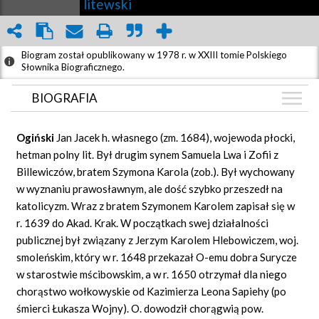
litewski
Biogram został opublikowany w 1978 r. w XXIII tomie Polskiego
Słownika Biograficznego.
BIOGRAFIA
BIOGRAFIA
Ogiński
Jan Jacek h. własnego (zm. 1684), wojewoda płocki,
ARTYKUŁY
hetman polny lit. Był drugim synem Samuela Lwa i Zofii z
(1)
Billewiczów, bratem Szymona Karola (zob.). Był wychowany
GRAF POWIĄZAŃ
w wyznaniu prawosławnym, ale dość szybko przeszedł na
DYSKUSJA
katolicyzm. Wraz z bratem Szymonem Karolem zapisał się w
Mapa
r. 1639 do Akad. Krak. W początkach swej działalności
publicznej był związany z Jerzym Karolem Hlebowiczem, woj.
smoleńskim, który w r. 1648 przekazał O-emu dobra Surycze
w starostwie mścibowskim, a w r. 1650 otrzymał dla niego
chorąstwo wołkowyskie od Kazimierza Leona Sapiehy (po
śmierci Łukasza Wojny). O. dowodził chorągwią pow.