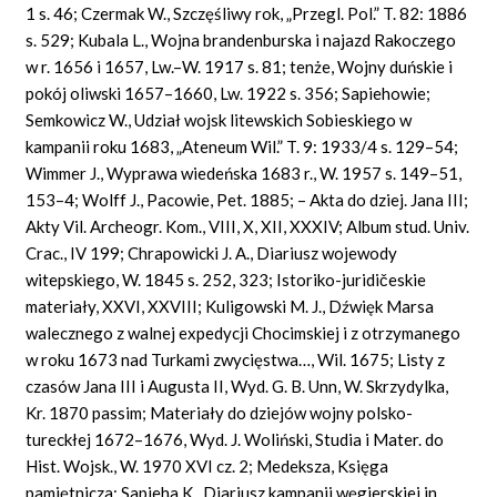
1 s. 46; Czermak W., Szczęśliwy rok, „Przegl.
Pol.”
T. 82: 1886
s. 529; Kubala L., Wojna brandenburska i najazd Rakoczego
w r. 1656 i 1657, Lw.–W. 1917 s. 81; tenże, Wojny duńskie i
pokój oliwski 1657–1660, Lw. 1922 s. 356; Sapiehowie;
Semkowicz W., Udział wojsk litewskich Sobieskiego w
kampanii roku 1683, „Ateneum Wil.” T. 9: 1933/4 s. 129–54;
Wimmer J., Wyprawa wiedeńska 1683 r., W. 1957 s. 149–51,
153–4; Wolff J., Pacowie, Pet. 1885; – Akta do dziej. Jana III;
Akty
Vil.
Archeogr. Kom., VIII, X, XII, XXXIV; Album stud.
Univ.
Crac.,
IV 199; Chrapowicki J. A., Diariusz wojewody
witepskiego, W. 1845 s. 252, 323; Istoriko-juridičeskie
materiały, XXVI, XXVIII;
Kuligowski
M. J., Dźwięk Marsa
walecznego z walnej
expedycji
Chocimskiej i z otrzymanego
w roku 1673 nad Turkami zwycięstwa…, Wil. 1675; Listy z
czasów Jana III i Augusta II, Wyd. G. B. Unn, W. Skrzydylka,
Kr. 1870 passim; Materiały do dziejów wojny polsko-
tureckłej 1672–1676, Wyd. J. Woliński, Studia
i Mater. do
Hist.
Wojsk., W. 1970 XVI cz. 2; Medeksza, Księga
pamiętnicza; Sapieha K., Diariusz kampanii węgierskiej
in