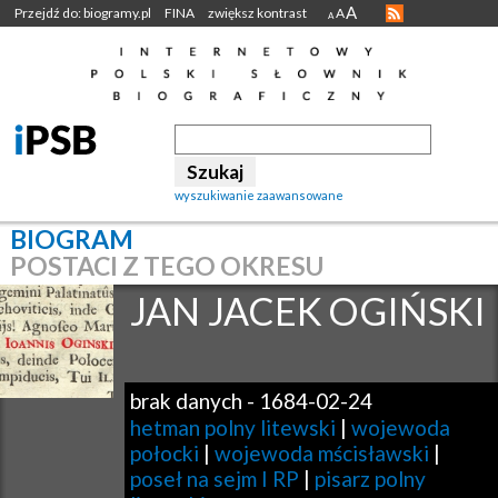
A
Przejdź do: biogramy.pl
FINA
zwiększ kontrast
A
A
wyszukiwanie zaawansowane
BIOGRAM
POSTACI Z TEGO OKRESU
JAN JACEK
OGIŃSKI
brak danych
-
1684-02-24
hetman polny litewski
|
wojewoda
połocki
|
wojewoda mścisławski
|
poseł na sejm I RP
|
pisarz polny