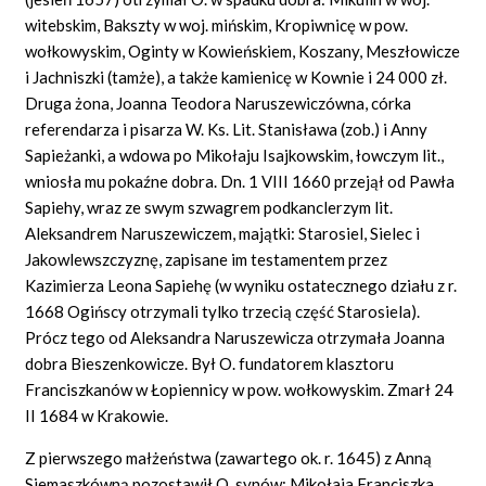
witebskim, Bakszty w woj. mińskim, Kropiwnicę w pow.
wołkowyskim, Oginty w Kowieńskiem, Koszany, Meszłowicze
i Jachniszki (tamże), a także kamienicę w Kownie i 24 000 zł.
Druga żona, Joanna Teodora Naruszewiczówna, córka
referendarza i pisarza W. Ks. Lit. Stanisława (zob.) i Anny
Sapieżanki, a wdowa po Mikołaju Isajkowskim, łowczym lit.,
wniosła mu pokaźne dobra. Dn. 1 VIII 1660 przejął od Pawła
Sapiehy, wraz ze swym szwagrem podkanclerzym lit.
Aleksandrem Naruszewiczem, majątki: Starosiel, Sielec i
Jakowlewszczyznę, zapisane im testamentem przez
Kazimierza Leona Sapiehę (w wyniku ostatecznego działu z r.
1668 Ogińscy otrzymali tylko trzecią część Starosiela).
Prócz tego od Aleksandra Naruszewicza otrzymała Joanna
dobra Bieszenkowicze. Był O. fundatorem klasztoru
Franciszkanów w Łopiennicy w pow. wołkowyskim. Zmarł 24
II 1684 w Krakowie.
Z pierwszego małżeństwa (zawartego ok. r. 1645) z Anną
Siemaszkówną pozostawił O. synów: Mikołaja Franciszka