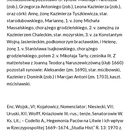
(zob.), Grzegorza Antoniego (zob.), Leona Kazimierza (zob.),
oraz córki: Annę, żonę Kazimierza Tyszkiewicza, star.
starodubowskiego, Mariannę, 1. v. żonę Michała
Massalskiego, chorążego grodzieńskiego, 2. v. zamężną za
Kazimierzem Chaleckim, star. mozyrskim, 3. v. za Konstantym
Wojną Jasienieckim, podkomorzym bracławskim, i Helenę,
żonę 1. v. Stanisława Isajkowskiego, chorążego
grodzieńskiego, potem 2. v. Mikołaja Tarły, cześnika lit. Z
małżeństwa z Joanną Teodorą Naruszewiczówną (ślub 1660)
pozostali synowie: Aleksander (zm. 1690), star. mścibowski,
Kazimierz Dominik (zob.) i Marcjan Antoni (zm. 1703), kaszt.
mścisławski.
Enc. Wojsk., VI; Kojałowicz,
Nomenclator;
Niesiecki,
VII;
Uruski, XII; Wolff, Kniaziowie lit.-rus.; tenże, Senatorowie W.
Ks. Lit.; – Codello A., Hegemonia Paców na Litwie i ich wpływ
w Rzeczypospolitej 1669–1674, „Studia Hist.” R. 13: 1970 z.