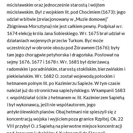
mścisławskim oraz jednocześnie starostą i wójtem
mścisławskim. Był z wojskiem lit. pod Chocimiem (1673); jego
udział w bitwie (zrelacjonowany w „Muzie domowej”
Zbigniewa Morsztyna) nie jest całkiem pewny. Podpisał w r.
1674 elekcję króla Jana Sobieskiego. W r. 1675 brał udział w
działaniach wojennych przeciw Turkom. Być może
uczestniczył w obronie obozu pod Żórawnem (1676); były
tam jego chorągwie petyhorska i dragońska. Posłował na
sejmy 1676, 1677 i 1678 r. W r. 1681 był dzierżawcą
radomskim i poradnińskim, starostą stokliskim, bierzwińskim i
piekielańskim. W r. 1682 O. został wojewodą połockim i
hetmanem polnym lit. po Kazimierzu Sapieże. W tym czasie
należał już do stronnictwa sapieżyńskiego. W kampanii 1683
r. współdziałał ściśle z hetmanem w. lit. Kazimierzem Sapiehą
i był wykonawcą, jeśli nie współautorem, jego
antykrólewskich planów. Obaj hetmani nie spieszyli się z
koncentracją wojska i wyjściem poza granice Rzpltej. Ok. 22
VIII przybył O. z Sapiehą na pierwotne miejsce koncentracji
pod Janowem Lubelskim; 6 X wkroczyli do Słowacji.