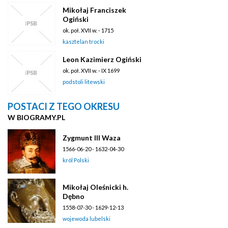
Mikołaj Franciszek
Ogiński
ok. poł. XVII w. - 1715
kasztelan trocki
Leon Kazimierz Ogiński
ok. poł. XVII w. - IX 1699
podstoli litewski
POSTACI Z TEGO OKRESU
W BIOGRAMY.PL
Zygmunt III Waza
1566-06-20 - 1632-04-30
król Polski
Mikołaj Oleśnicki h.
Dębno
1558-07-30 - 1629-12-13
wojewoda lubelski