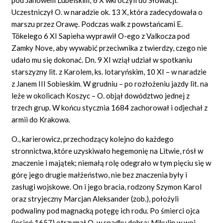
Uczestniczył O. w naradzie ok. 13 X, która zadecydowała o
marszu przez Orawę. Podczas walk z powstańcami E.
Tökelego 6 XI Sapieha wyprawił O-ego z
Valkocza
pod
Zamky
Nove,
aby wywabić przeciwnika z twierdzy, czego nie
udało mu się dokonać. Dn. 9 XI wziął udział w spotkaniu
starszyzny lit. z Karolem, ks. lotaryńskim, 10 XI – w naradzie
z Janem III Sobieskim. W grudniu – po rozłożeniu jazdy lit. na
leże w okolicach Koszyc – O. objął dowództwo jednej z
trzech grup. W końcu stycznia 1684 zachorował i odjechał z
armii do Krakowa.
O., karierowicz, przechodzący kolejno do każdego
stronnictwa, które uzyskiwało hegemonię na Litwie, rósł w
znaczenie i majątek; niemałą rolę odegrało w tym pięciu się w
górę jego drugie małżeństwo, nie bez znaczenia były i
zasługi wojskowe. On i jego bracia, rodzony Szymon Karol
oraz stryjeczny Marcjan Aleksander (zob.), położyli
podwaliny pod magnacką potęgę ich rodu. Po śmierci ojca
(jesień 1657) otrzymał O. w spadku dobra: Mikulin w woj.