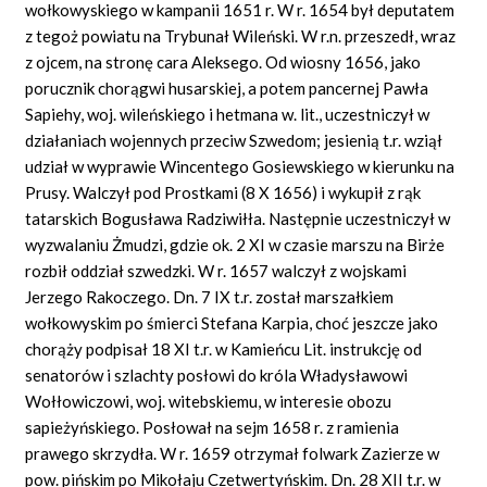
wołkowyskiego w kampanii 1651 r. W r. 1654 był deputatem
z tegoż powiatu na Trybunał Wileński. W r.n. przeszedł, wraz
z ojcem, na stronę cara Aleksego. Od wiosny 1656, jako
porucznik chorągwi husarskiej, a potem pancernej Pawła
Sapiehy, woj. wileńskiego i hetmana w. lit., uczestniczył w
działaniach wojennych przeciw Szwedom; jesienią t.r. wziął
udział w wyprawie Wincentego Gosiewskiego w kierunku na
Prusy. Walczył pod Prostkami (8 X 1656) i wykupił z rąk
tatarskich Bogusława Radziwiłła. Następnie uczestniczył w
wyzwalaniu Żmudzi, gdzie ok. 2 XI w czasie marszu na Birże
rozbił oddział szwedzki. W r. 1657 walczył z wojskami
Jerzego Rakoczego. Dn. 7 IX t.r. został marszałkiem
wołkowyskim po śmierci Stefana Karpia, choć jeszcze jako
chorąży podpisał 18 XI t.r. w Kamieńcu Lit. instrukcję od
senatorów i szlachty posłowi do króla Władysławowi
Wołłowiczowi, woj. witebskiemu, w interesie obozu
sapieżyńskiego. Posłował na sejm 1658 r. z ramienia
prawego skrzydła. W r. 1659 otrzymał folwark Zazierze w
pow. pińskim po Mikołaju Czetwertyńskim. Dn. 28 XII t.r. w