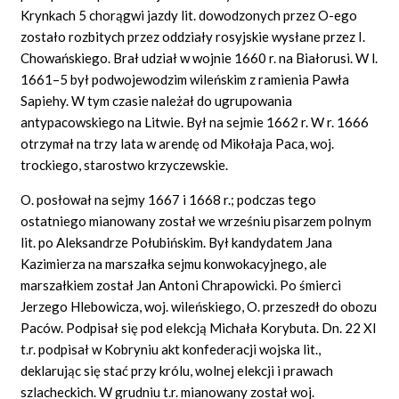
Krynkach 5 chorągwi jazdy lit. dowodzonych przez O-ego
zostało rozbitych przez oddziały rosyjskie wysłane przez I.
Chowańskiego. Brał udział w wojnie 1660 r. na Białorusi. W l.
1661–5 był podwojewodzim wileńskim z ramienia Pawła
Sapiehy. W tym czasie należał do ugrupowania
antypacowskiego na Litwie. Był na sejmie 1662 r. W r. 1666
otrzymał na trzy lata w arendę od Mikołaja Paca, woj.
trockiego, starostwo krzyczewskie.
O. posłował na sejmy 1667 i 1668 r.; podczas tego
ostatniego mianowany został we wrześniu pisarzem polnym
lit. po Aleksandrze Połubińskim. Był kandydatem Jana
Kazimierza na marszałka sejmu konwokacyjnego, ale
marszałkiem został Jan Antoni Chrapowicki. Po śmierci
Jerzego Hlebowicza, woj. wileńskiego, O. przeszedł do obozu
Paców. Podpisał się pod elekcją Michała Korybuta. Dn. 22 XI
t.r. podpisał w Kobryniu akt konfederacji wojska lit.,
deklarując się stać przy królu, wolnej elekcji i prawach
szlacheckich. W grudniu t.r. mianowany został woj.