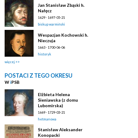
Jan Stanisław Zbąski h.
Nałęcz
1629 - 1697-05-21
biskup warmiński
Wespazjan Kochowski h.
Nieczuja
1663 - 1700-06-06
historyk
więcej
POSTACI Z TEGO OKRESU
W
i
PSB
Elżbieta Helena
Sieniawska (z domu
Lubomirska)
1669 - 1729-03-21
hetmanowa
Stanisław Aleksander
Konopacki