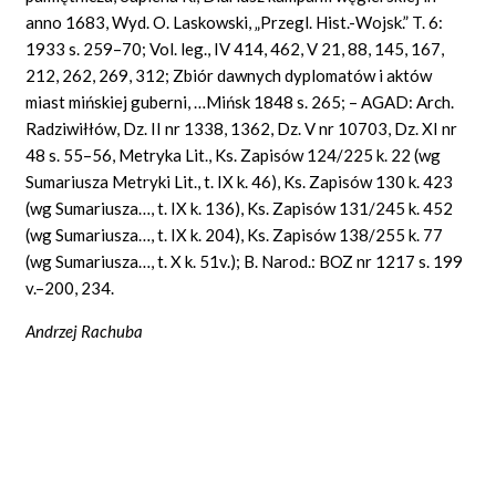
anno
1683, Wyd. O. Laskowski, „Przegl. Hist.-Wojsk.” T. 6:
1933 s. 259–70;
Vol. leg.,
IV 414, 462, V 21, 88, 145, 167,
212, 262, 269, 312; Zbiór dawnych dyplomatów i aktów
miast mińskiej guberni, …Mińsk 1848 s. 265; – AGAD:
Arch.
Radziwiłłów, Dz. II nr 1338, 1362, Dz. V nr 10703, Dz. XI nr
48 s. 55–56, Metryka Lit., Ks. Zapisów 124/225 k. 22 (wg
Sumariusza Metryki
Lit.,
t. IX k. 46), Ks. Zapisów 130 k. 423
(wg Sumariusza…, t. IX k. 136), Ks. Zapisów 131/245 k. 452
(wg Sumariusza…, t. IX k. 204), Ks. Zapisów 138/255 k. 77
(wg Sumariusza…, t. X k. 51
v.);
B. Narod.: BOZ nr 1217 s. 199
v.–
200, 234.
Andrzej Rachuba