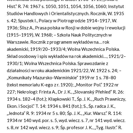
Hist.” R. 74: 1967 s. 1050, 1051, 1054, 1056, 1060; Instytut
Studiów Handlowych i Orientalistycznych. Rocznik, W. 1935
s. 42; Spustek I., Polacy w Piotrogrodzie 1914–1917, W.
1936; Ślisz A., Prasa polska w Rosji w dobie wojny i rewolucji
(1915–1919), W. 1968; – Szkoła Nauk Politycznych w
Warszawie. Rocznik z programem wykładów na… rok
akademicki, 1919/20–1933/4; Wolna Wszechnica Polska.
Skład osobowy i spis wykładów na rok akademicki…, 1921/2–
1930/1; Wolna Wszechnica Polska. Sprawozdanie z
działalności w roku akademickim 1921/22, W. 1922 s. 24; –
„Komunikaty Mazursko-Warmińskie” 1959 nr 1 s. 78–80
(tekst memoriału K-ego z r. 1920); „Monitor Pol.” 1922 nr
227; Nekrologi: Frinta A., Dr J. K., „Slovanský Přehled” R. 26:
1934 s. 182–4 (fot.); Kłapkowski T., Śp. J. K., „Ruch Prawniczy,
Ekon. i Socjol.” T. 14: 1934 s. 841 (fot.); S., Śp. radca J. K.,
„Jednota” R. 9: 1934 nr 5 s. 80; Śp. J. K., „Kur. Warsz.” R. 114:
1934 nr 140 wyd. por. s. 5, wyd. wiecz. s. 7, nr 141 wyd. wiecz.
s. 8, nr 142 wyd. wiecz. s. 9; Śp. profesor J. K., „Tyg. Ilustr.” R.