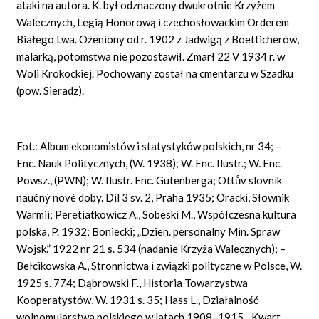
ataki na autora. K. był odznaczony dwukrotnie Krzyżem
Walecznych, Legią Honorową i czechosłowackim Orderem
Białego Lwa. Ożeniony od r. 1902 z Jadwigą z Boetticherów,
malarką, potomstwa nie pozostawił. Zmarł 22 V 1934 r. w
Woli Krokockiej. Pochowany został na cmentarzu w Szadku
(pow. Sieradz).
Fot.: Album ekonomistów i statystyków polskich, nr 34; –
Enc. Nauk Politycznych, (W. 1938); W. Enc. Ilustr.; W. Enc.
Powsz., (PWN); W. Ilustr. Enc. Gutenberga;
Ottův slovník
naučný
nové
doby. Dil 3 sv. 2, Praha 1935; Oracki, Słownik
Warmii; Peretiatkowicz A., Sobeski M., Współczesna kultura
polska, P. 1932; Boniecki; „Dzien. personalny Min. Spraw
Wojsk.” 1922 nr 21 s. 534 (nadanie Krzyża Walecznych); –
Bełcikowska A., Stronnictwa i związki polityczne w Polsce, W.
1925 s. 774; Dąbrowski F., Historia Towarzystwa
Kooperatystów, W. 1931 s. 35; Hass L., Działalność
wolnomularstwa polskiego w latach 1908–1915, „Kwart.