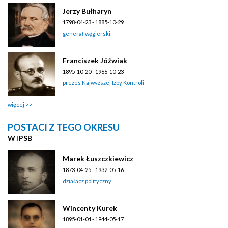
Jerzy Bułharyn
1798-04-23 - 1885-10-29
generał węgierski
Franciszek Jóźwiak
1895-10-20 - 1966-10-23
prezes Najwyższej Izby Kontroli
więcej
POSTACI Z TEGO OKRESU
W
i
PSB
Marek Łuszczkiewicz
1873-04-25 - 1932-05-16
działacz polityczny
Wincenty Kurek
1895-01-04 - 1944-05-17