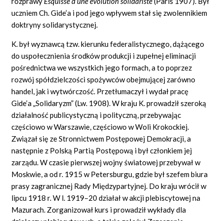
rozprawy
Esquisse d’une évolution
solidariste
(Paris
1907). Był
uczniem
Ch. Gide’a
i pod jego wpływem stał się zwolennikiem
doktryny solidarystycznej.
K. był wyznawcą tzw. kierunku federalistycznego, dążącego
do uspołecznienia środków produkcji i zupełnej eliminacji
pośrednictwa we wszystkich jego formach, a to poprzez
rozwój spółdzielczości spożywców obejmującej zarówno
handel, jak i wytwórczość. Przetłumaczył i wydał pracę
Gide’a
„Solidaryzm” (Lw. 1908). W kraju K. prowadził szeroką
działalność publicystyczną i polityczną, przebywając
częściowo w Warszawie, częściowo w Woli Krokockiej.
Związał się ze Stronnictwem Postępowej Demokracji, a
następnie z Polską Partią Postępową i był członkiem jej
zarządu. W czasie pierwszej wojny światowej przebywał w
Moskwie, a od r. 1915 w Petersburgu, gdzie był szefem biura
prasy zagranicznej Rady Międzypartyjnej. Do kraju wrócił w
lipcu 1918 r. W l. 1919–20 działał w akcji plebiscytowej na
Mazurach. Zorganizował kurs i prowadził wykłady dla