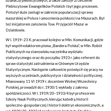
działaczy plebiscytowych, a także założył Zrzeszenie
Plebiscytowe Ewangelików Polskich i był jego prezesem.
Położył duże zasługi w zakresie popularyzacji sprawy
mazurskiej w Polsce i umocnienia polskości na Mazurach. Był
też inicjatorem założenia Tow. Przyjaciół Mazur w
Działdowie.
W l. 1919–23 K. pracował kolejno w Min. Komunikacji, gdzie
był współredaktorem pisma „Bandera Polska”, w Min. Robót
Publicznych na stanowisku naczelnika wydziału
statystycznego oraz do początku 1923 r. jako referent do
spraw statystyki zatrudnienia w Głównym Urzędzie
Statystycznym. Następnie całkowicie poświęcił się pracy na
wyższych uczelniach, publicystyce i działalności politycznej.
Mianowany 11 VI 1919 r. docentem Wolnej Wszechnicy
Polskiej, prowadził do r. 1930/1 wykłady z zakresu
spółdzielczości. W l. 1919/20–1933/4 był profesorem
Szkoły Nauk Politycznych, kierując katedrą historii
społeczno-gospodarczej i historii doktryn ekonomicznych, a
w l. 1929/30–1933/4 profesorem Instytutu Studiów