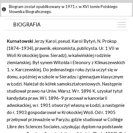
Biogram został opublikowany w 1971 r. w XVI tomie Polskiego
Słownika Biograficznego.
BIOGRAFIA
BIOGRAFIA
Kurnatowski
Jerzy Karol, pseud. Karol Bytyń, N. Prokop
ZDJĘCIA
(1874–1934), prawnik, ekonomista, publicysta. Ur. 1 VII w
(1)
Woli Krokockiej (pow. Sieradz), w kalwińskiej rodzinie
GRAF POWIĄZAŃ
ziemiańskiej. Był synem Witolda i Eleonory z Klimaszewskich
DYSKUSJA
1. v. Karczewskiej. Do jedenastego roku życia uczył się w
Mapa
domu, a później w szkole w Sieradzu i gimnazjum klasycznym
w Łodzi. Należał do kółek samokształceniowych. Następnie
studiował prawo na Uniw. Warsz. W r. 1896 K. uzyskał tytuł
kandydata praw. W l. 1896–9 pracował w kancelarii
adwokackiej, w r. 1901 otworzył własną w Łodzi, a następnie
do r. 1903 gospodarował w Krokockiej Woli. Od r. 1905
przebywał przeważnie w Paryżu, gdzie studiował w
Collège
Libre
des Sciences
Sociales,
uzyskując dyplom na podstawie