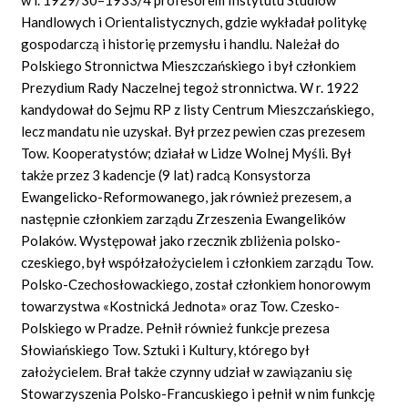
Handlowych i Orientalistycznych, gdzie wykładał politykę
gospodarczą i historię przemysłu i handlu. Należał do
Polskiego Stronnictwa Mieszczańskiego i był członkiem
Prezydium Rady Naczelnej tegoż stronnictwa. W r. 1922
kandydował do Sejmu RP z listy Centrum Mieszczańskiego,
lecz mandatu nie uzyskał. Był przez pewien czas prezesem
Tow. Kooperatystów; działał w Lidze Wolnej Myśli. Był
także przez 3 kadencje (9 lat) radcą Konsystorza
Ewangelicko-Reformowanego, jak również prezesem, a
następnie członkiem zarządu Zrzeszenia Ewangelików
Polaków. Występował jako rzecznik zbliżenia polsko-
czeskiego, był współzałożycielem i członkiem zarządu Tow.
Polsko-Czechosłowackiego, został członkiem honorowym
towarzystwa «Kostnická Jednota» oraz Tow. Czesko-
Polskiego w Pradze. Pełnił również funkcje prezesa
Słowiańskiego Tow. Sztuki i Kultury, którego był
założycielem. Brał także czynny udział w zawiązaniu się
Stowarzyszenia Polsko-Francuskiego i pełnił w nim funkcję