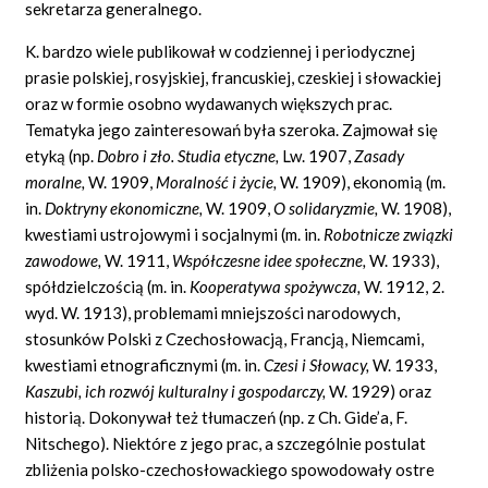
sekretarza generalnego.
K. bardzo wiele publikował w codziennej i periodycznej
prasie polskiej, rosyjskiej, francuskiej, czeskiej i słowackiej
oraz w formie osobno wydawanych większych prac.
Tematyka jego zainteresowań była szeroka. Zajmował się
etyką (np.
Dobro i zło. Studia etyczne,
Lw. 1907,
Zasady
moralne,
W. 1909,
Moralność i życie,
W. 1909), ekonomią (m.
in.
Doktryny ekonomiczne,
W. 1909,
O solidaryzmie,
W. 1908),
kwestiami ustrojowymi i socjalnymi (m. in.
Robotnicze związki
zawodowe,
W. 1911,
Współczesne idee społeczne,
W. 1933),
spółdzielczością (m. in.
Kooperatywa spożywcza,
W. 1912, 2.
wyd. W. 1913), problemami mniejszości narodowych,
stosunków Polski z Czechosłowacją, Francją, Niemcami,
kwestiami etnograficznymi (m. in.
Czesi i Słowacy,
W. 1933,
Kaszubi, ich rozwój kulturalny i gospodarczy,
W. 1929) oraz
historią. Dokonywał też tłumaczeń (np. z Ch.
Gide’a,
F.
Nitschego). Niektóre z jego prac, a szczególnie postulat
zbliżenia polsko-czechosłowackiego spowodowały ostre