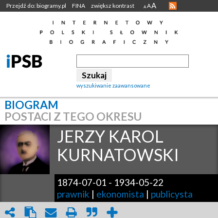
A
Przejdź do: biogramy.pl
FINA
zwiększ kontrast
A
A
wyszukiwanie zaawansowane
BIOGRAM
POSTACI Z TEGO OKRESU
JERZY KAROL
KURNATOWSKI
1874-07-01
-
1934-05-22
prawnik
|
ekonomista
|
publicysta