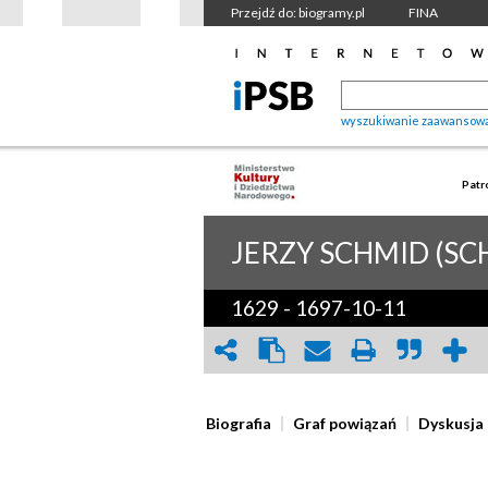
Przejdź do: biogramy.pl
FINA
wyszukiwanie zaawansow
Patr
JERZY
SCHMID (SC
1629
-
1697-10-11
Biografia
Graf powiązań
Dyskusja