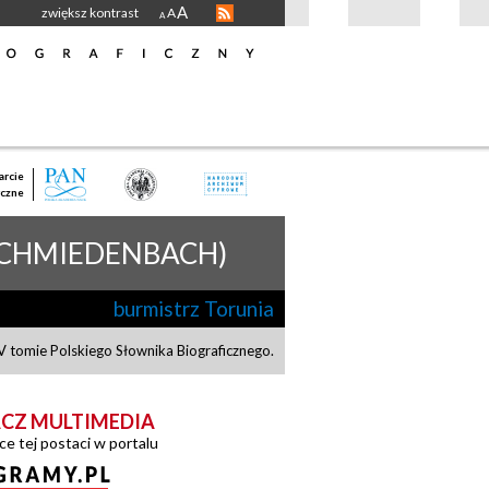
A
zwiększ kontrast
A
A
rcie
czne
SCHMIEDENBACH)
burmistrz Torunia
 tomie Polskiego Słownika Biograficznego.
CZ MULTIMEDIA
ce tej postaci w portalu