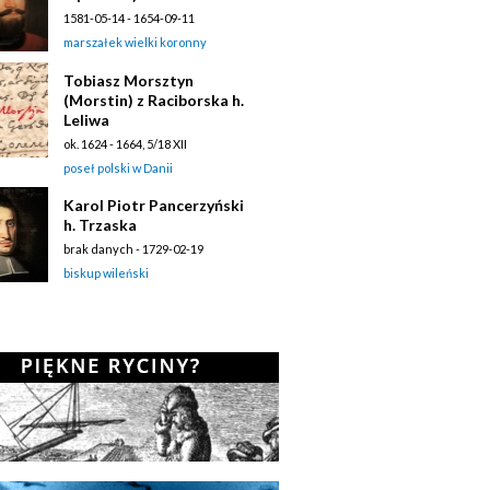
1581-05-14 - 1654-09-11
marszałek wielki koronny
Tobiasz Morsztyn
(Morstin) z Raciborska h.
Leliwa
ok. 1624 - 1664, 5/18 XII
poseł polski w Danii
Karol Piotr Pancerzyński
h. Trzaska
brak danych - 1729-02-19
biskup wileński