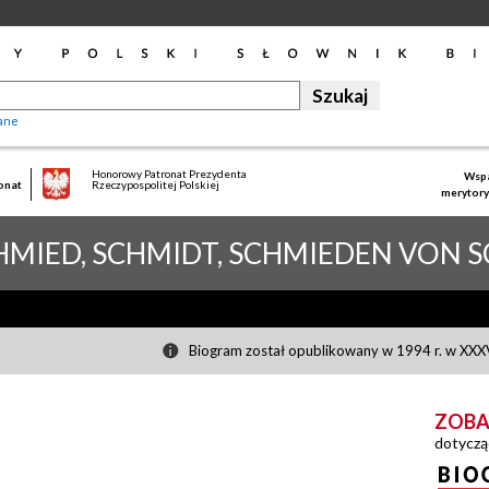
ane
Honorowy Patronat Prezydenta
Wspa
onat
Rzeczypospolitej Polskiej
merytory
HMIED, SCHMIDT, SCHMIEDEN VON 
Biogram został opublikowany w 1994 r. w XXXV
ZOBA
dotyczą