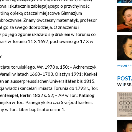
wa i skutecznie zabiegającego o przychylność
gólną opieką otaczał miejscowe Gimnazjum
dobroczynne. Znany ówczesny matematyk, profesor
ł go za swego dobrodzieja. O znaczeniu i
ż po jego zgonie ukazało się drukiem w Toruniu co
zmarł w Toruniu 11 X 1697, pochowano go 17 X w
y.
więcej
cjatu toruńskiego, Wr. 1970 s. 150; – Achremczyk
i Warmii w latach 1660–1703, Olsztyn 1991; Kenkel
POST
en an ausserpreussischen Universitäten bis 1815,
W
i
PSB
 władz i kancelarii miasta Torunia do 1793 r., Tor.
rentempel, Berlin 1832 s. 52; – AP w Tor.: Katalog
Miejska w Tor.: Panegiryki ku czci S-a (pod hasłem:
y w Tor.: Liber baptisatorum nr 1.