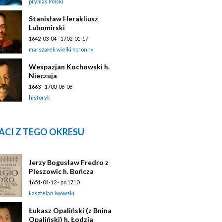
prymas Polski
Stanisław Herakliusz
Lubomirski
1642-03-04 - 1702-01-17
marszałek wielki koronny
Wespazjan Kochowski h.
Nieczuja
1663 - 1700-06-06
historyk
ACI Z TEGO OKRESU
Jerzy Bogusław Fredro z
Pleszowic h. Bończa
1651-04-12 - po 1710
kasztelan lwowski
Łukasz Opaliński (z Bnina
Opaliński) h. Łodzia