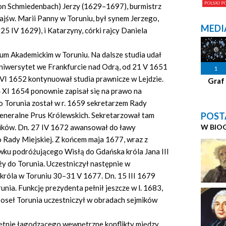
on Schmiedenbach) Jerzy (1629–1697), burmistrz
Najśw. Marii Panny w Toruniu, był synem Jerzego,
MEDI
25 IV 1629), i Katarzyny, córki rajcy Daniela
um Akademickim w Toruniu. Na dalsze studia udał
a uniwersytet we Frankfurcie nad Odrą, od 21 V 1651
1
 VI 1652 kontynuował studia prawnicze w Lejdzie.
Graf
 XI 1654 ponownie zapisał się na prawo na
o Torunia został w r. 1659 sekretarzem Rady
POST
i generalne Prus Królewskich. Sekretarzował tam
W BIO
mików. Dn. 27 IV 1672 awansował do ławy
o Rady Miejskiej. Z końcem maja 1677, wraz z
wku podróżującego Wisłą do Gdańska króla Jana III
y do Torunia. Uczestniczył następnie w
króla w Toruniu 30–31 V 1677. Dn. 15 III 1679
unia. Funkcję prezydenta pełnił jeszcze w l. 1683,
poseł Torunia uczestniczył w obradach sejmików
ejętnie łagodzącego wewnętrzne konflikty między