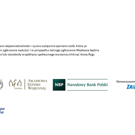
i odpowiedzialności i są one wyłącznie opiniami osób, które je
 zgłaszania nadużyć i w przypadku takiego zgłoszenia Wydawca będzie
o lub standardy współżycia społecznego wystarczy kliknąć ikonę flagi,