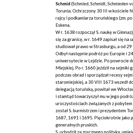
Schmid
(Schmied, Schmidt, Schmieden v
Torunia. Ochrzczony 30 III w kościele 
rajcy i podkamlarza toruńskiego (zm. po 
Eskena.
W r. 1638 rozpoczął S. naukę w Gimnazj
się za granicę, w r. 1649 zapisał się n
studiował prawo w Strasburgu, a od 29
Odbył następnie podróż po Europie i 24
uniwersytecie w Lejdzie. Po powrocie d
Miejskiej. Po r. 1660 jeździł na sejmik
podczas obrad i sporządzał recesy sej
staromiejskiej, a 30 VIII 1673 wszedł d
delegacją toruńską, powitał we Włocła
i stamtąd towarzyszył mu w jego podróż
uroczystościach związanych z pobytem 
został S. burmistrzem i prezydentem Tor
1687, 1691 i 1695. Pięciokrotnie jako 
generalnych pruskich.
S. uchodził za zręcznego polityka, umi