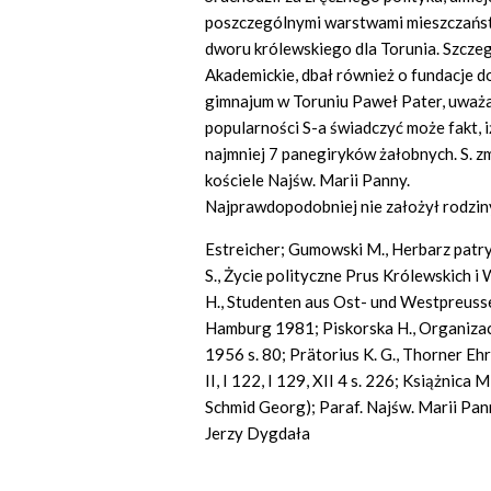
poszczególnymi warstwami mieszczańst
dworu królewskiego dla Torunia. Szcze
Akademickie, dbał również o fundacje 
gimnajum w Toruniu Paweł Pater, uważa
popularności S-a świadczyć może fakt, i
najmniej 7 panegiryków żałobnych. S. 
kościele Najśw. Marii Panny.
Najprawdopodobniej nie założył rodzin
Estreicher; Gumowski M., Herbarz patry
S., Życie polityczne Prus Królewskich 
H., Studenten aus Ost- und Westpreuss
Hamburg 1981; Piskorska H., Organizacja
1956 s. 80; Prätorius K. G., Thorner Eh
II, I 122, I 129, XII 4 s. 226; Książnica 
Schmid Georg); Paraf. Najśw. Marii Pann
Jerzy Dygdała